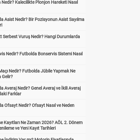
 Nedir? Kalecilikte Plonjon Hareketi Nasıl
?
a Asist Nedir? Bir Pozisyonun Asist Sayılma
ri
kt Serbest Vuruş Nedir? Hangi Durumlarda
is Nedir? Futbolda Bonservis Sistemi Nasıl
 Maçı Nedir? Futbolda Jübile Yapmak Ne
 Gelir?
a Averaj Nedir? Genel Averaj ve İkili Averaj
aki Farklar
da Ofsayt Nedir? Ofsayt Nasıl ve Neden
ise Kayıtları Ne Zaman 2026? AÖL 2. Dönem
enileme ve Yeni Kayıt Tarihleri
e İndirim Var mı? Motorin Fiyatlarında