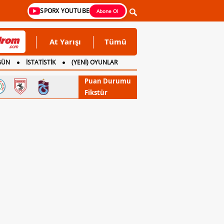
SPORX YOUTUBE
Abone Ol
At Yarışı
Tümü
GÜN
İSTATİSTİK
(YENİ) OYUNLAR
Puan Durumu
Fikstür