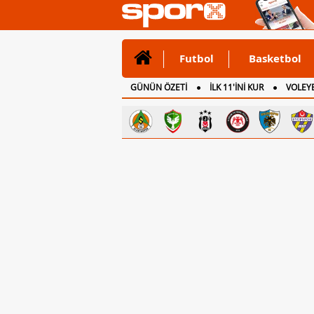
Futbol
Basketbol
GÜNÜN ÖZETİ
İLK 11'İNİ KUR
VOLEYB
CANLI ANLATIM
İNGİLTERE