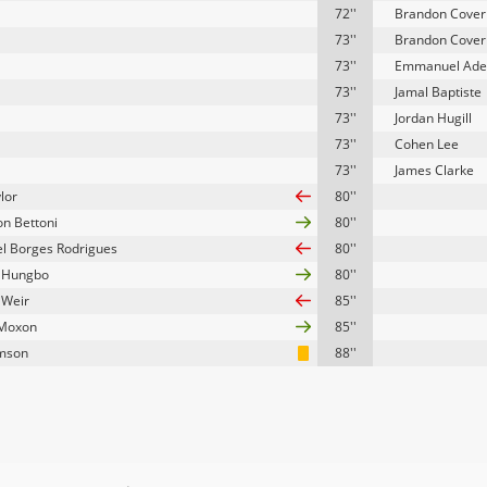
72''
Brandon Cover
73''
Brandon Cover
73''
Emmanuel Ade
73''
Jamal Baptiste
73''
Jordan Hugill
73''
Cohen Lee
73''
James Clarke
lor
80''
on Bettoni
80''
l Borges Rodrigues
80''
 Hungbo
80''
 Weir
85''
Moxon
85''
imson
88''