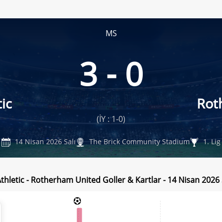
MS
3 - 0
ic
Rot
(İY : 1-0)
14 Nisan 2026 Salı
The Brick Community Stadium
1. Lig
thletic - Rotherham United Goller & Kartlar - 14 Nisan 2026 