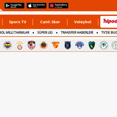
Sporx TV
Canlı Skor
Voleybol
OL MİLLİ TAKIMLAR
SÜPER LİG
TRANSFER HABERLERİ
TV'DE BU