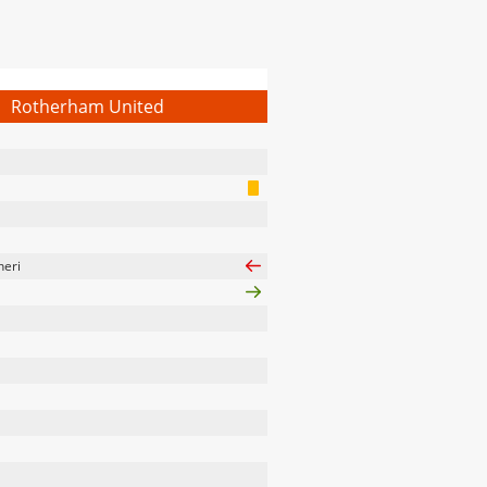
Rotherham United
heri