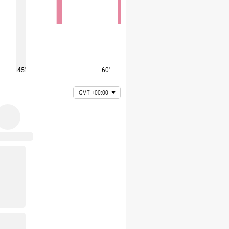
45'
60'
75'
GMT +00:00