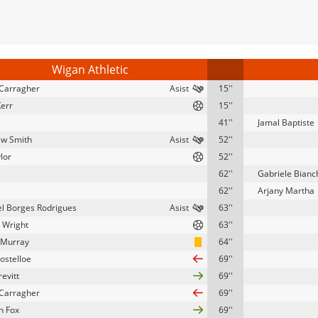
Wigan Athletic
Carragher
15''
Kerr
15''
41''
Jamal Baptiste
w Smith
52''
lor
52''
62''
Gabriele Bianc
62''
Arjany Martha
l Borges Rodrigues
63''
 Wright
63''
 Murray
64''
ostelloe
69''
evitt
69''
Carragher
69''
n Fox
69''