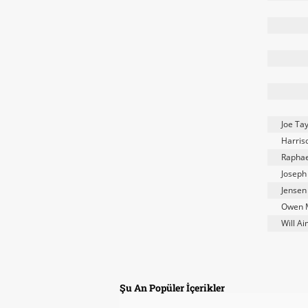
Joe Tay
Harris
Raphae
Joseph
Jensen
Owen 
Will A
Şu An Popüler İçerikler