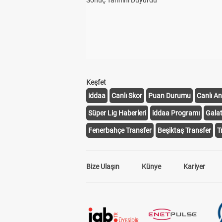
Sonuç Tarihini Duyurdu
Keşfet
iddaa
Canlı Skor
Puan Durumu
Canlı An
Süper Lig Haberleri
iddaa Programı
Gala
Fenerbahçe Transfer
Beşiktaş Transfer
T
Bize Ulaşın
Künye
Kariyer