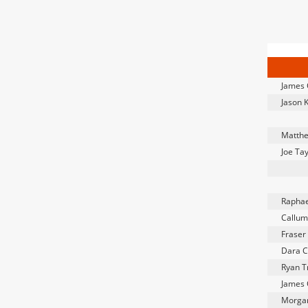
James 
Jason 
Matthe
Joe Tay
Raphae
Callum
Fraser
Dara C
Ryan Tr
James 
Morga