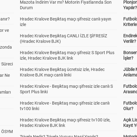
Mazota İndirim Var mı? Motorin Fiyatlarında Son
Plonjon
Durum
Yapılır
anır?
Hradec Kralove Beşiktaş maçı şifresiz canlı yayın
Futbold
izle
Kriterle
or ve
Hradec Kralove Beşiktaş CANLI İZLE ŞİFRESİZ
Endire
(Hradec Kralove BJK)
Verilir?
ezonda
Hradec Kralove Beşiktaş maçı şifresiz S Sport Plus
Bonserv
izle, Hradec Kralove BJK link
İşler?
 Süreci
Hradec Kralove Beşiktaş ücretsiz izle, Hradec
Jübile
Kralove BJK maçı canlı linki
Anlama
ar Ne
Hradec Kralove - Beşiktaş maçı şifresiz izle canlı S
Futbold
Sport Plus linki
Arasınd
amları
Hradec Kralove - Beşiktaş maçı şifresiz izle canlı
Futbol
tv100 linki
Olur?
Hradec Kralove Beşiktaş maçı şifresiz tv100 izle,
Açık L
Hradec Kralove BJK link
Kayıt Y
? ÖSYM
Trivela Nedir? Trivela Vuruşu Nasıl Yapılır?
Motorin