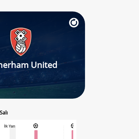
herham United
Salı
İlk Yarı