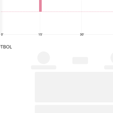
0'
15'
30'
UTBOL