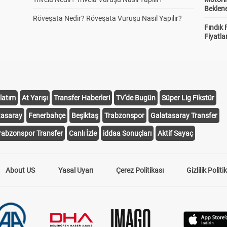
Beklene
Röveşata Nedir? Röveşata Vuruşu Nasıl Yapılır?
Fındık 
Fiyatla
latım
At Yarışı
Transfer Haberleri
TV'de Bugün
Süper Lig Fikstür
tasaray
Fenerbahçe
Beşiktaş
Trabzonspor
Galatasaray Transfer
rabzonspor Transfer
Canlı İzle
iddaa Sonuçları
Aktif Sayaç
About US
Yasal Uyarı
Çerez Politikası
Gizlilik Politi