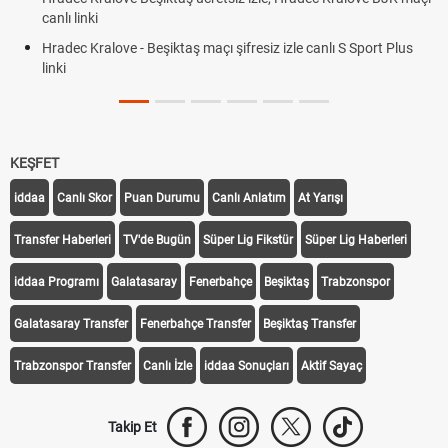
canlı linki
Hradec Kralove - Beşiktaş maçı şifresiz izle canlı S Sport Plus
linki
KEŞFET
iddaa
Canlı Skor
Puan Durumu
Canlı Anlatım
At Yarışı
Transfer Haberleri
TV'de Bugün
Süper Lig Fikstür
Süper Lig Haberleri
iddaa Programı
Galatasaray
Fenerbahçe
Beşiktaş
Trabzonspor
Galatasaray Transfer
Fenerbahçe Transfer
Beşiktaş Transfer
Trabzonspor Transfer
Canlı İzle
iddaa Sonuçları
Aktif Sayaç
Takip Et