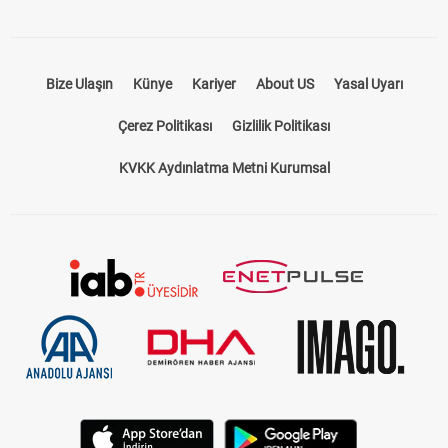
Bize Ulaşın
Künye
Kariyer
About US
Yasal Uyarı
Çerez Politikası
Gizlilik Politikası
KVKK Aydınlatma Metni Kurumsal