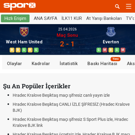
ANA SAYFA
İLK11 KUR
At Yarışı Bankoları
TV'
Hızlı Erişim
25.04.2026
Maç Sonu
West Ham United
Everton
2 - 1
B
B
G
B
G
G
M
B
G
M
Yeni
Olaylar
Kadrolar
İstatistik
Baskı Haritası
Aks
Şu An Popüler İçerikler
Hradec Kralove Beşiktaş maçı şifresiz canlı yayın izle
Hradec Kralove Beşiktaş CANLI İZLE ŞİFRESİZ (Hradec Kralove
BJK)
Hradec Kralove Beşiktaş maçı şifresiz S Sport Plus izle, Hradec
Kralove BJK link
Hradec Kralove Beşiktaş ücretsiz izle, Hradec Kralove BJK maçı