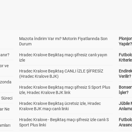
Mazota İndirim Var mı? Motorin Fiyatlarında Son
Plonjon
Durum
Yapılır
anır?
Hradec Kralove Beşiktaş maçı şifresiz canlı yayın
Futbold
izle
Kriterle
or ve
Hradec Kralove Beşiktaş CANLI İZLE ŞİFRESİZ
Endire
(Hradec Kralove BJK)
Verilir?
ezonda
Hradec Kralove Beşiktaş maçı şifresiz S Sport Plus
Bonserv
izle, Hradec Kralove BJK link
İşler?
 Süreci
Hradec Kralove Beşiktaş ücretsiz izle, Hradec
Jübile
Kralove BJK maçı canlı linki
Anlama
ar Ne
Hradec Kralove - Beşiktaş maçı şifresiz izle canlı S
Futbold
Sport Plus linki
Arasınd
amları