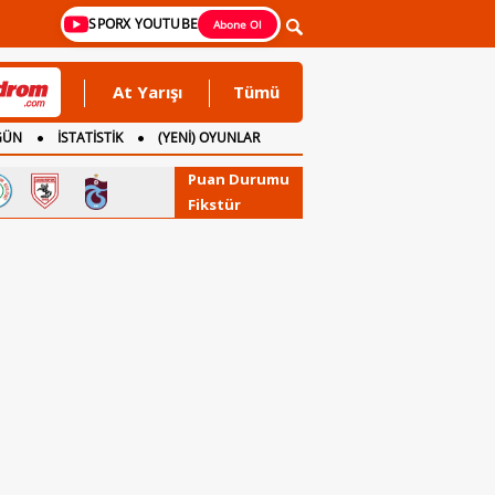
SPORX YOUTUBE
Abone Ol
At Yarışı
Tümü
GÜN
İSTATİSTİK
(YENİ) OYUNLAR
Puan Durumu
Fikstür