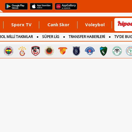
Sporx TV
Canlı Skor
Voleybol
OL MİLLİ TAKIMLAR
SÜPER LİG
TRANSFER HABERLERİ
TV'DE BU