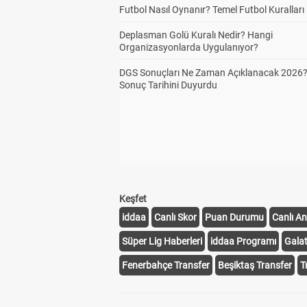
Futbol Nasıl Oynanır? Temel Futbol Kuralları
Deplasman Golü Kuralı Nedir? Hangi
Organizasyonlarda Uygulanıyor?
DGS Sonuçları Ne Zaman Açıklanacak 2026
Sonuç Tarihini Duyurdu
Keşfet
iddaa
Canlı Skor
Puan Durumu
Canlı An
Süper Lig Haberleri
iddaa Programı
Gala
Fenerbahçe Transfer
Beşiktaş Transfer
T