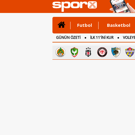
Futbol
Basketbol
GÜNÜN ÖZETİ
İLK 11'İNİ KUR
VOLEYB
CANLI ANLATIM
İNGİLTERE