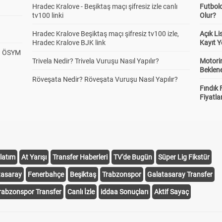
Hradec Kralove - Beşiktaş maçı şifresiz izle canlı
Futbol
tv100 linki
Olur?
Hradec Kralove Beşiktaş maçı şifresiz tv100 izle,
Açık L
Hradec Kralove BJK link
Kayıt Y
? ÖSYM
Trivela Nedir? Trivela Vuruşu Nasıl Yapılır?
Motorin
Beklene
Röveşata Nedir? Röveşata Vuruşu Nasıl Yapılır?
Fındık 
Fiyatla
latım
At Yarışı
Transfer Haberleri
TV'de Bugün
Süper Lig Fikstür
tasaray
Fenerbahçe
Beşiktaş
Trabzonspor
Galatasaray Transfer
rabzonspor Transfer
Canlı İzle
iddaa Sonuçları
Aktif Sayaç