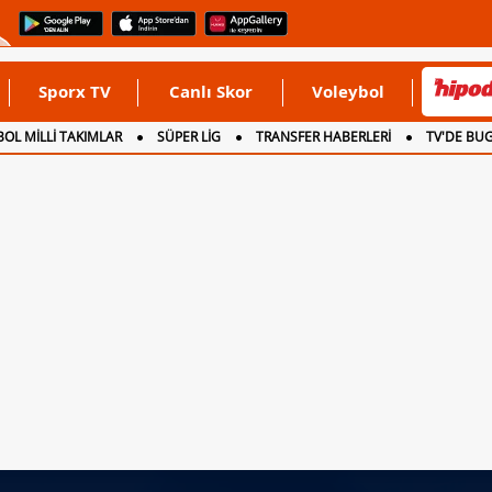
Sporx TV
Canlı Skor
Voleybol
OL MİLLİ TAKIMLAR
SÜPER LİG
TRANSFER HABERLERİ
TV'DE BU