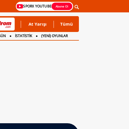
SPORX YOUTUBE
Abone Ol
At Yarışı
Tümü
GÜN
İSTATİSTİK
(YENİ) OYUNLAR