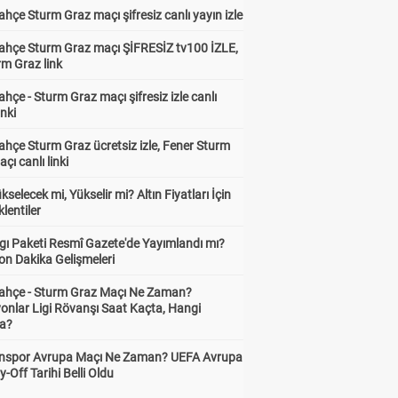
hçe Sturm Graz maçı şifresiz canlı yayın izle
ahçe Sturm Graz maçı ŞİFRESİZ tv100 İZLE,
rm Graz link
hçe - Sturm Graz maçı şifresiz izle canlı
inki
hçe Sturm Graz ücretsiz izle, Fener Sturm
çı canlı linki
ükselecek mi, Yükselir mi? Altın Fiyatları İçin
lentiler
gı Paketi Resmî Gazete'de Yayımlandı mı?
on Dakika Gelişmeleri
ahçe - Sturm Graz Maçı Ne Zaman?
onlar Ligi Rövanşı Saat Kaçta, Hangi
a?
nspor Avrupa Maçı Ne Zaman? UEFA Avrupa
y-Off Tarihi Belli Oldu