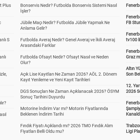
t Plus
Bonservis Nedir? Futbolda Bonservis Sistemi Nasıl
Fenerba
İşler?
Fenerb
c
Jübile Maçı Nedir? Futbolda Jübile Yapmak Ne
FB Stu
Anlama Gelir?
Fenerba
anlı S
Futbolda Averaj Nedir? Genel Averaj ve İkili Averaj
tv100 l
Arasındaki Farklar
Fenerba
anlı
Futbolda Ofsayt Nedir? Ofsayt Nasıl ve Neden
Graz ma
Olur?
Altın Y
zle,
Açık Lise Kayıtları Ne Zaman 2026? AÖL 2. Dönem
Son Bek
Kayıt Yenileme ve Yeni Kayıt Tarihleri
12. Yar
DGS Sonuçları Ne Zaman Açıklanacak 2026? ÖSYM
2026 S
Sonuç Tarihini Duyurdu
lır?
Fenerb
Motorine İndirim Var mı? Motorin Fiyatlarında
Şampiy
Beklenen İndirim Tarihi
Kanald
asıl
Fındık Fiyatı Açıklandı mı? 2026 TMO Fındık Alım
Trabzo
Fiyatları Belli Oldu mu?
Ligi Pla