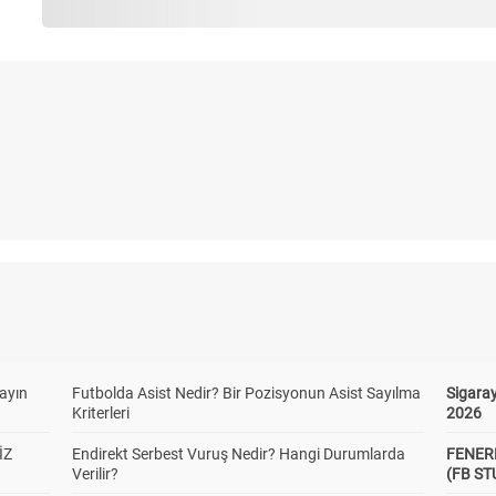
yayın
Futbolda Asist Nedir? Bir Pozisyonun Asist Sayılma
Sigaray
Kriterleri
2026
İZ
Endirekt Serbest Vuruş Nedir? Hangi Durumlarda
FENER
Verilir?
(FB S