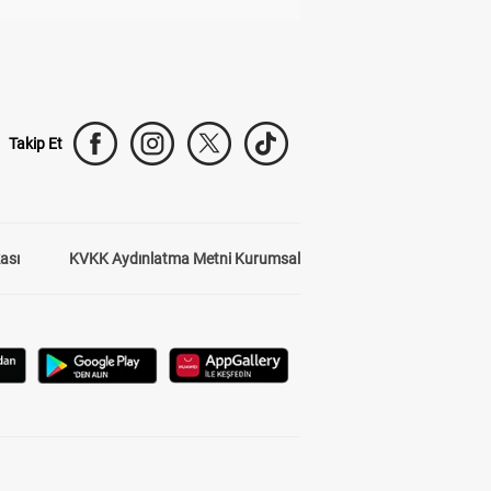
Takip Et
kası
KVKK Aydınlatma Metni Kurumsal