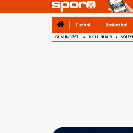
Futbol
Basketbol
GÜNÜN ÖZETİ
İLK 11'İNİ KUR
VOLEYB
CANLI ANLATIM
İNGİLTERE