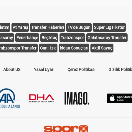
latım
At Yarışı
Transfer Haberleri
TV'de Bugün
Süper Lig Fikstür
tasaray
Fenerbahçe
Beşiktaş
Trabzonspor
Galatasaray Transfer
rabzonspor Transfer
Canlı İzle
iddaa Sonuçları
Aktif Sayaç
About US
Yasal Uyarı
Çerez Politikası
Gizlilik Politi