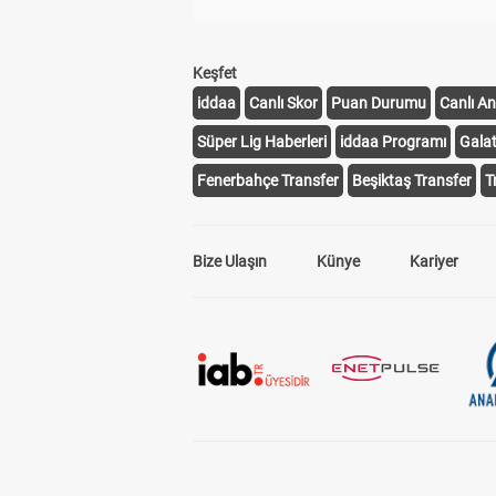
Keşfet
iddaa
Canlı Skor
Puan Durumu
Canlı An
Süper Lig Haberleri
iddaa Programı
Gala
Fenerbahçe Transfer
Beşiktaş Transfer
T
Bize Ulaşın
Künye
Kariyer