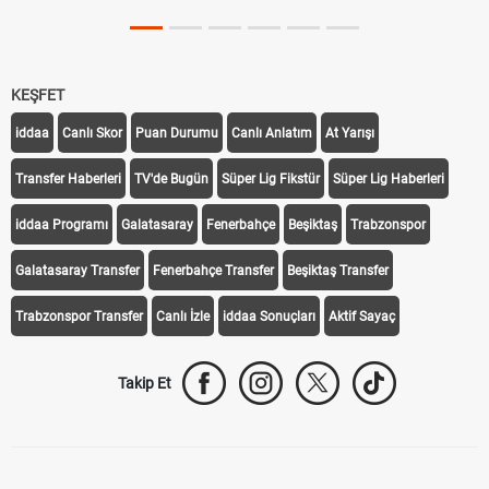
KEŞFET
iddaa
Canlı Skor
Puan Durumu
Canlı Anlatım
At Yarışı
Transfer Haberleri
TV'de Bugün
Süper Lig Fikstür
Süper Lig Haberleri
iddaa Programı
Galatasaray
Fenerbahçe
Beşiktaş
Trabzonspor
Galatasaray Transfer
Fenerbahçe Transfer
Beşiktaş Transfer
Trabzonspor Transfer
Canlı İzle
iddaa Sonuçları
Aktif Sayaç
Takip Et