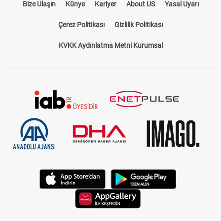
Bize Ulaşın
Künye
Kariyer
About US
Yasal Uyarı
Çerez Politikası
Gizlilik Politikası
KVKK Aydınlatma Metni Kurumsal