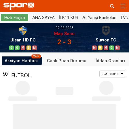
ANA SAYFA
İLK11 KUR
At Yarışı Bankoları
TV'
Hızlı Erişim
02.08.2025
Maç Sonu
Ulsan HD FC
Suwon FC
2 - 3
G
G
M
B
M
M
B
M
G
M
Yeni
Aksiyon Haritası
Canlı Puan Durumu
İddaa Oranları
FUTBOL
GMT +00:00