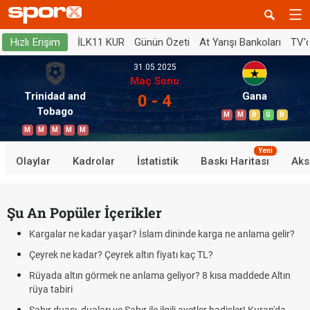
İLK11 KUR
Günün Özeti
At Yarışı Bankoları
TV'
Hızlı Erişim
31.05.2025
Maç Sonu
Trinidad and
Gana
0 - 4
Tobago
M
M
B
G
B
M
M
M
M
M
Yeni
Olaylar
Kadrolar
İstatistik
Baskı Haritası
Aks
Şu An Popüler İçerikler
Kargalar ne kadar yaşar? İslam dininde karga ne anlama gelir?
Çeyrek ne kadar? Çeyrek altın fiyatı kaç TL?
Rüyada altın görmek ne anlama geliyor? 8 kısa maddede Altın
rüya tabiri