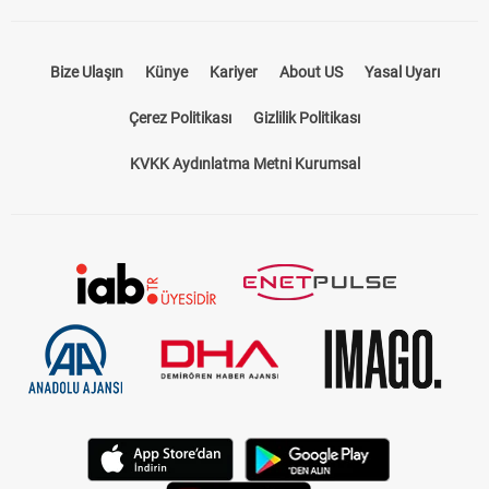
Bize Ulaşın
Künye
Kariyer
About US
Yasal Uyarı
Çerez Politikası
Gizlilik Politikası
KVKK Aydınlatma Metni Kurumsal