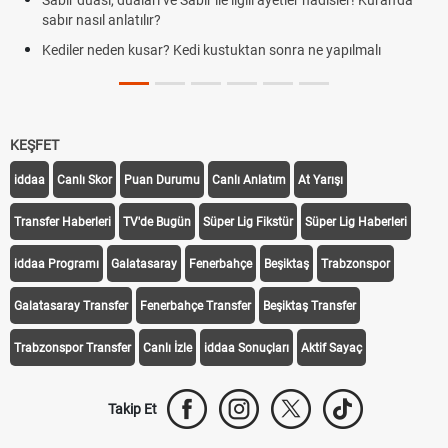
Sabır duası, duaları ve Sabır ile ilgili ayetler hadisler! Kuran'da
sabır nasıl anlatılır?
Kediler neden kusar? Kedi kustuktan sonra ne yapılmalı
KEŞFET
iddaa
Canlı Skor
Puan Durumu
Canlı Anlatım
At Yarışı
Transfer Haberleri
TV'de Bugün
Süper Lig Fikstür
Süper Lig Haberleri
iddaa Programı
Galatasaray
Fenerbahçe
Beşiktaş
Trabzonspor
Galatasaray Transfer
Fenerbahçe Transfer
Beşiktaş Transfer
Trabzonspor Transfer
Canlı İzle
iddaa Sonuçları
Aktif Sayaç
Takip Et