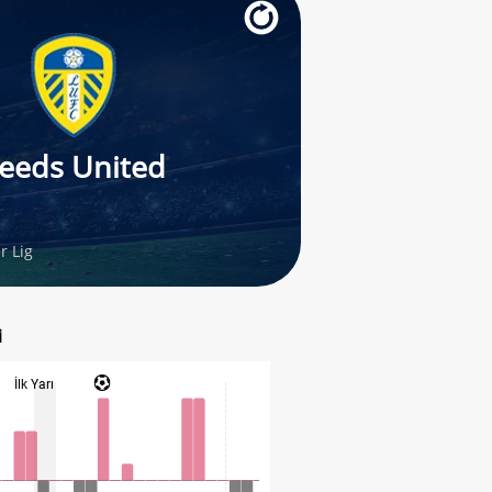
eeds United
r Lig
i
İlk Yarı