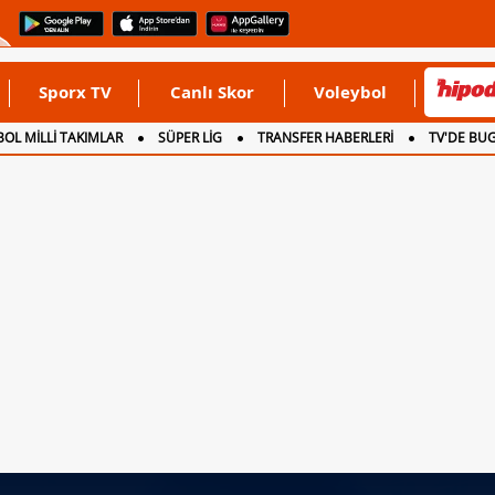
Sporx TV
Canlı Skor
Voleybol
OL MİLLİ TAKIMLAR
SÜPER LİG
TRANSFER HABERLERİ
TV'DE BU