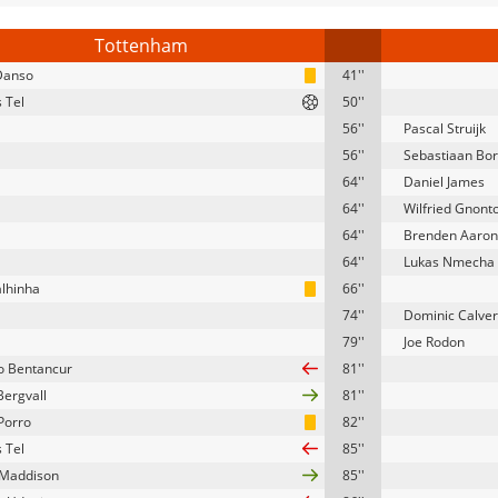
Tottenham
Danso
41''
 Tel
50''
56''
Pascal Struijk
56''
Sebastiaan Bo
64''
Daniel James
64''
Wilfried Gnont
64''
Brenden Aaro
64''
Lukas Nmecha
alhinha
66''
74''
Dominic Calver
79''
Joe Rodon
o Bentancur
81''
Bergvall
81''
Porro
82''
 Tel
85''
 Maddison
85''