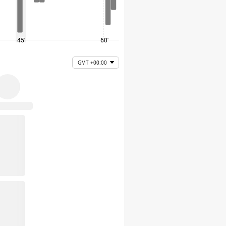
45'
60'
75'
GMT +00:00