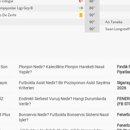
y Udogie
86''
mpiyonlar Ligi Grp B
86''
o De Zerbi
90''
90''
Ao Tanaka
90''
Sean Longstaff
a Son
Plonjon Nedir? Kalecilikte Plonjon Hareketi Nasıl
Fındık 
Yapılır?
Fiyatla
yayın
Futbolda Asist Nedir? Bir Pozisyonun Asist Sayılma
Sigaray
Kriterleri
2026
İZ
Endirekt Serbest Vuruş Nedir? Hangi Durumlarda
FENER
Verilir?
(FB S
t Plus
Bonservis Nedir? Futbolda Bonservis Sistemi Nasıl
Fenerba
İşler?
Fenerb