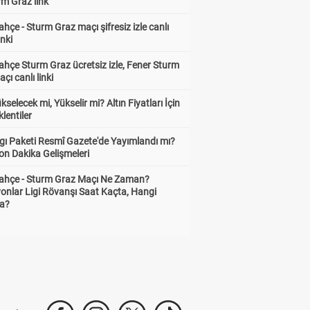
rm Graz link
hçe - Sturm Graz maçı şifresiz izle canlı
inki
hçe Sturm Graz ücretsiz izle, Fener Sturm
çı canlı linki
ükselecek mi, Yükselir mi? Altın Fiyatları İçin
lentiler
gı Paketi Resmî Gazete'de Yayımlandı mı?
on Dakika Gelişmeleri
ahçe - Sturm Graz Maçı Ne Zaman?
onlar Ligi Rövanşı Saat Kaçta, Hangi
a?