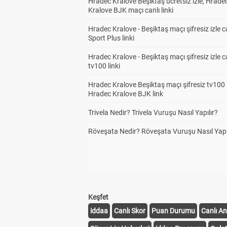
Hradec Kralove Beşiktaş ücretsiz izle, Hrade
Kralove BJK maçı canlı linki
Hradec Kralove - Beşiktaş maçı şifresiz izle c
Sport Plus linki
Hradec Kralove - Beşiktaş maçı şifresiz izle c
tv100 linki
Hradec Kralove Beşiktaş maçı şifresiz tv100 i
Hradec Kralove BJK link
Trivela Nedir? Trivela Vuruşu Nasıl Yapılır?
Röveşata Nedir? Röveşata Vuruşu Nasıl Yapı
Keşfet
iddaa
Canlı Skor
Puan Durumu
Canlı An