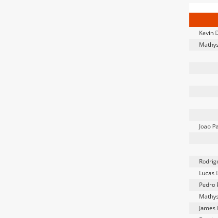
Kevin 
Mathys
Joao P
Rodrig
Lucas 
Pedro 
Mathys
James