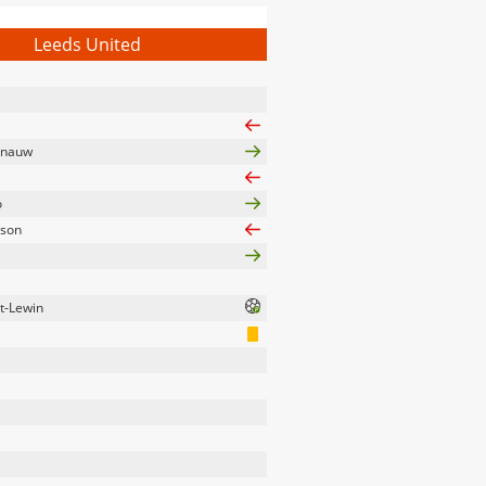
Leeds United
rnauw
o
nson
t-Lewin