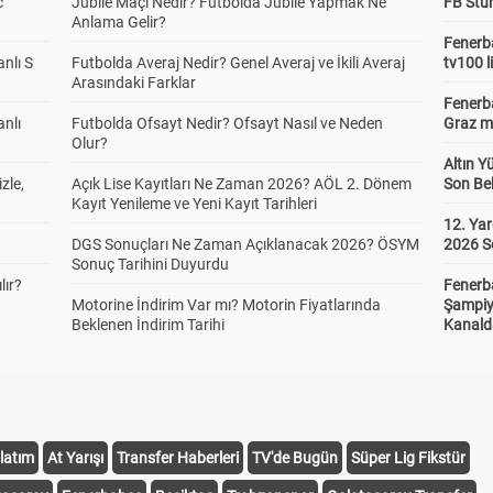
c
Jübile Maçı Nedir? Futbolda Jübile Yapmak Ne
FB Stu
Anlama Gelir?
Fenerba
anlı S
Futbolda Averaj Nedir? Genel Averaj ve İkili Averaj
tv100 l
Arasındaki Farklar
Fenerba
anlı
Futbolda Ofsayt Nedir? Ofsayt Nasıl ve Neden
Graz ma
Olur?
Altın Y
zle,
Açık Lise Kayıtları Ne Zaman 2026? AÖL 2. Dönem
Son Bek
Kayıt Yenileme ve Yeni Kayıt Tarihleri
12. Yar
DGS Sonuçları Ne Zaman Açıklanacak 2026? ÖSYM
2026 S
Sonuç Tarihini Duyurdu
lır?
Fenerb
Motorine İndirim Var mı? Motorin Fiyatlarında
Şampiy
Beklenen İndirim Tarihi
Kanald
latım
At Yarışı
Transfer Haberleri
TV'de Bugün
Süper Lig Fikstür