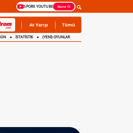
SPORX YOUTUBE
Abone Ol
At Yarışı
Tümü
GÜN
İSTATİSTİK
(YENİ) OYUNLAR