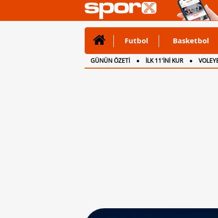
Futbol
Basketbol
GÜNÜN ÖZETİ
İLK 11'İNİ KUR
VOLEYB
CANLI ANLATIM
İNGİLTERE