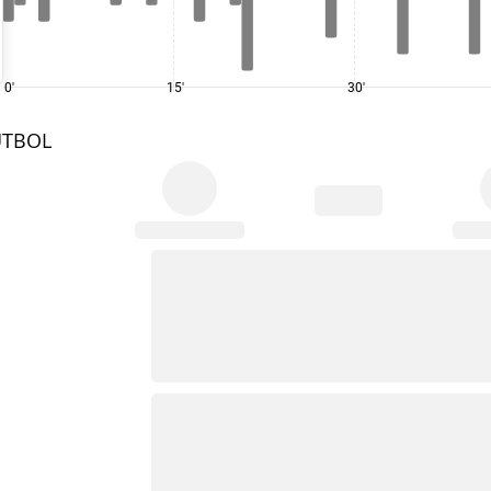
0'
15'
30'
UTBOL