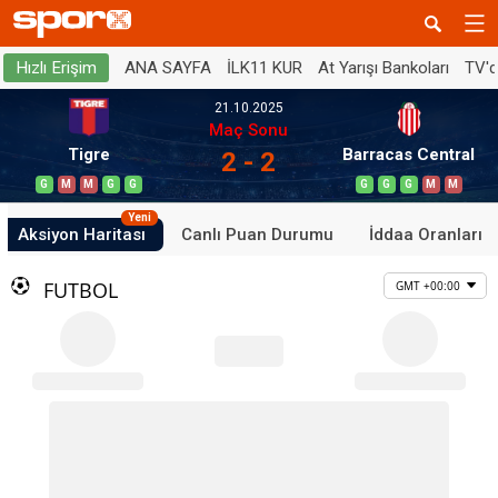
ANA SAYFA
İLK11 KUR
At Yarışı Bankoları
TV'
Hızlı Erişim
21.10.2025
Maç Sonu
Tigre
Barracas Central
2 - 2
G
M
M
G
G
G
G
G
M
M
Yeni
Aksiyon Haritası
Canlı Puan Durumu
İddaa Oranları
FUTBOL
GMT +00:00