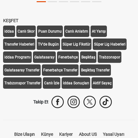
KEŞFET
iddaa
Canlı Skor
Puan Durumu
Canlı Anlatım
At Yarışı
Transfer Haberleri
TV'de Bugün
Süper Lig Fikstür
Süper Lig Haberleri
iddaa Programı
Galatasaray
Fenerbahçe
Beşiktaş
Trabzonspor
Galatasaray Transfer
Fenerbahçe Transfer
Beşiktaş Transfer
Trabzonspor Transfer
Canlı İzle
iddaa Sonuçları
Aktif Sayaç
Takip Et
Bize Ulaşın
Künye
Kariyer
About US
Yasal Uyarı