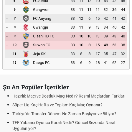
-
FC Seoul
33
11
12
10
43
42
45
5
-
Gangwon
33
11
11
11
32
36
44
6
-
FC Anyang
33
12
6
15
42
41
42
7
-
Gwangju
33
11
9
13
34
40
42
8
-
Ulsan HD FC
33
10
10
13
39
43
40
9
-
Suwon FC
33
10
8
15
48
53
38
10
-
Jeju SK
33
8
8
17
35
47
32
11
-
Daegu FC
33
6
9
18
41
62
27
12
Şu An Popüler İçerikler
Hazırlık Maçı ve Dostluk Maçı Nedir? Resmî Maçlardan Farkları
Süper Lig Kaç Hafta ve Toplam Kaç Maç Oynanır?
Türkiye'de Transfer Dönemi Ne Zaman Başlıyor ve Bitiyor?
TFF Yabancı Oyuncu Kuralı Nedir? Güncel Sezonda Nasıl
Uygulanıyor?