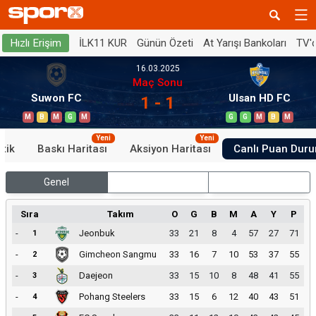
İLK11 KUR
Günün Özeti
At Yarışı Bankoları
TV'
Hızlı Erişim
16.03.2025
Maç Sonu
Suwon FC
Ulsan HD FC
1 - 1
M
B
M
G
M
G
G
M
B
M
Yeni
Yeni
stik
Baskı Haritası
Aksiyon Haritası
Canlı Puan Dur
Genel
İç Saha
Dış Saha
Sıra
Takım
O
G
B
M
A
Y
P
-
Jeonbuk
33
21
8
4
57
27
71
1
-
Gimcheon Sangmu
33
16
7
10
53
37
55
2
-
Daejeon
33
15
10
8
48
41
55
3
-
Pohang Steelers
33
15
6
12
40
43
51
4