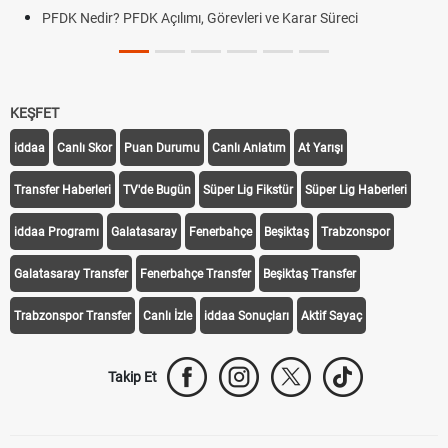
PFDK Nedir? PFDK Açılımı, Görevleri ve Karar Süreci
KEŞFET
iddaa
Canlı Skor
Puan Durumu
Canlı Anlatım
At Yarışı
Transfer Haberleri
TV'de Bugün
Süper Lig Fikstür
Süper Lig Haberleri
iddaa Programı
Galatasaray
Fenerbahçe
Beşiktaş
Trabzonspor
Galatasaray Transfer
Fenerbahçe Transfer
Beşiktaş Transfer
Trabzonspor Transfer
Canlı İzle
iddaa Sonuçları
Aktif Sayaç
Takip Et