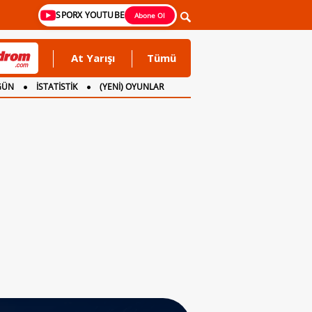
SPORX YOUTUBE
Abone Ol
At Yarışı
Tümü
GÜN
İSTATİSTİK
(YENİ) OYUNLAR