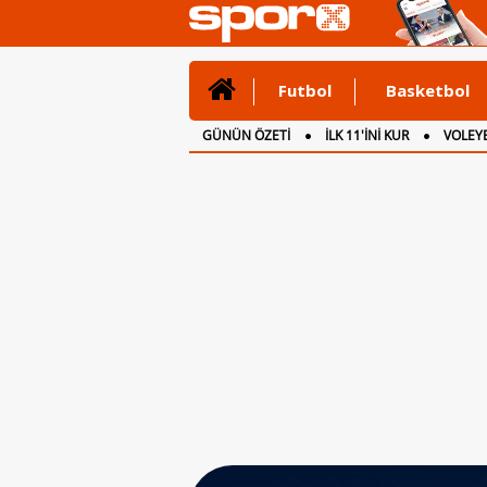
Futbol
Basketbol
GÜNÜN ÖZETİ
İLK 11'İNİ KUR
VOLEYB
CANLI ANLATIM
İNGİLTERE