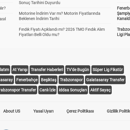
Sonuç Tarihini Duyurdu
lır?
Fenerb
Motorine İndirim Var mı? Motorin Fiyatlarında
Şampiy
Beklenen İndirim Tarihi
Kanald
asıl
Fındık Fiyatı Açıklandı mı? 2026 TMO Fındık Alım
Trabzo
Fiyatları Belli Oldu mu?
Ligi Pla
latım
At Yarışı
Transfer Haberleri
TV'de Bugün
Süper Lig Fikstür
tasaray
Fenerbahçe
Beşiktaş
Trabzonspor
Galatasaray Transfer
rabzonspor Transfer
Canlı İzle
iddaa Sonuçları
Aktif Sayaç
About US
Yasal Uyarı
Çerez Politikası
Gizlilik Politi