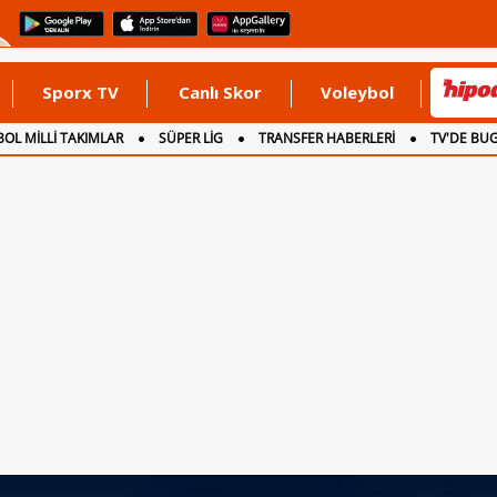
Sporx TV
Canlı Skor
Voleybol
OL MİLLİ TAKIMLAR
SÜPER LİG
TRANSFER HABERLERİ
TV'DE BU