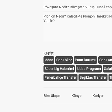
Röveşata Nedir? Röveşata Vuruşu Nasıl Yapı
Plonjon Nedir? Kalecilikte Plonjon Hareketi N
Yapılır?
Keşfet
iddaa
Canlı Skor
Puan Durumu
Canlı An
Süper Lig Haberleri
iddaa Programı
Gala
Fenerbahçe Transfer
Beşiktaş Transfer
T
Bize Ulaşın
Künye
Kariyer