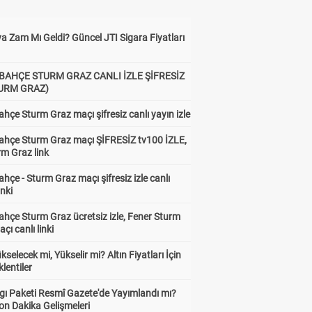
a Zam Mı Geldi? Güncel JTI Sigara Fiyatları
BAHÇE STURM GRAZ CANLI İZLE ŞİFRESİZ
TURM GRAZ)
hçe Sturm Graz maçı şifresiz canlı yayın izle
ahçe Sturm Graz maçı ŞİFRESİZ tv100 İZLE,
rm Graz link
hçe - Sturm Graz maçı şifresiz izle canlı
inki
hçe Sturm Graz ücretsiz izle, Fener Sturm
çı canlı linki
ükselecek mi, Yükselir mi? Altın Fiyatları İçin
lentiler
gı Paketi Resmî Gazete'de Yayımlandı mı?
on Dakika Gelişmeleri