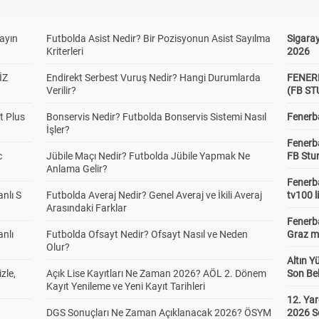
yayın
Futbolda Asist Nedir? Bir Pozisyonun Asist Sayılma
Sigaray
Kriterleri
2026
İZ
Endirekt Serbest Vuruş Nedir? Hangi Durumlarda
FENER
Verilir?
(FB S
t Plus
Bonservis Nedir? Futbolda Bonservis Sistemi Nasıl
Fenerba
İşler?
Fenerb
c
Jübile Maçı Nedir? Futbolda Jübile Yapmak Ne
FB Stu
Anlama Gelir?
Fenerba
anlı S
Futbolda Averaj Nedir? Genel Averaj ve İkili Averaj
tv100 l
Arasındaki Farklar
Fenerba
anlı
Futbolda Ofsayt Nedir? Ofsayt Nasıl ve Neden
Graz ma
Olur?
Altın Y
zle,
Açık Lise Kayıtları Ne Zaman 2026? AÖL 2. Dönem
Son Bek
Kayıt Yenileme ve Yeni Kayıt Tarihleri
12. Yar
DGS Sonuçları Ne Zaman Açıklanacak 2026? ÖSYM
2026 S