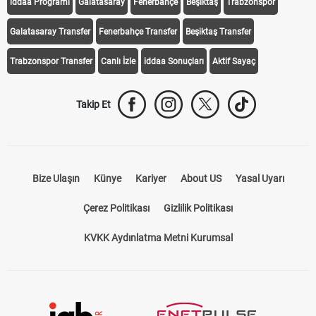
iddaa Programı
Galatasaray
Fenerbahçe
Beşiktaş
Trabzonspor
Galatasaray Transfer
Fenerbahçe Transfer
Beşiktaş Transfer
Trabzonspor Transfer
Canlı İzle
iddaa Sonuçları
Aktif Sayaç
Takip Et
Bize Ulaşın
Künye
Kariyer
About US
Yasal Uyarı
Çerez Politikası
Gizlilik Politikası
KVKK Aydınlatma Metni Kurumsal