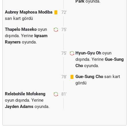
Park
oyunda.
Aubrey Maphosa Modiba
72'
sarı kart gördü
Thapelo Maseko
oyun
75'
dışında. Yerine
Iqraam
Rayners
oyunda.
Hyun-Gyu Oh
oyun
75'
dışında. Yerine
Gue-Sung
Cho
oyunda.
Gue-Sung Cho
sarı kart
78'
gördü
Relebohile Mofokeng
81'
oyun dışında. Yerine
Jayden Adams
oyunda.