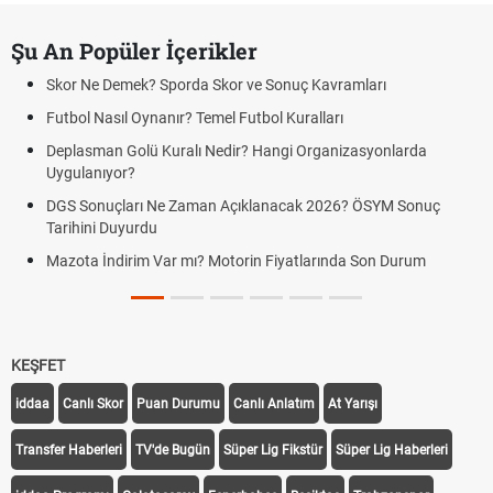
Şu An Popüler İçerikler
Skor Ne Demek? Sporda Skor ve Sonuç Kavramları
Futbol Nasıl Oynanır? Temel Futbol Kuralları
Deplasman Golü Kuralı Nedir? Hangi Organizasyonlarda
Uygulanıyor?
DGS Sonuçları Ne Zaman Açıklanacak 2026? ÖSYM Sonuç
Tarihini Duyurdu
Mazota İndirim Var mı? Motorin Fiyatlarında Son Durum
KEŞFET
iddaa
Canlı Skor
Puan Durumu
Canlı Anlatım
At Yarışı
Transfer Haberleri
TV'de Bugün
Süper Lig Fikstür
Süper Lig Haberleri