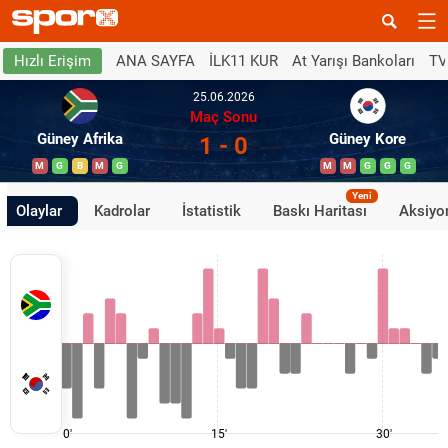
ANA SAYFA
İLK11 KUR
At Yarışı Bankoları
TV
Hızlı Erişim
25.06.2026
Maç Sonu
Güney Afrika
Güney Kore
1 - 0
M
G
B
M
G
M
M
G
G
G
Yeni
Olaylar
Kadrolar
İstatistik
Baskı Haritası
Aksiyon
0'
15'
30'