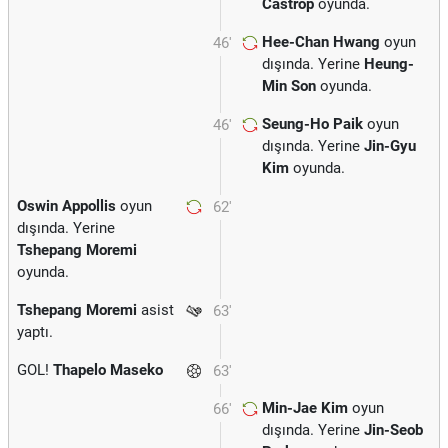
Castrop
oyunda.
Hee-Chan Hwang
oyun
46'
dışında. Yerine
Heung-
Min Son
oyunda.
Seung-Ho Paik
oyun
46'
dışında. Yerine
Jin-Gyu
Kim
oyunda.
Oswin Appollis
oyun
62'
dışında. Yerine
Tshepang Moremi
oyunda.
Tshepang Moremi
asist
63'
yaptı.
GOL!
Thapelo Maseko
63'
Min-Jae Kim
oyun
66'
dışında. Yerine
Jin-Seob