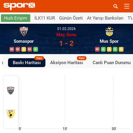
İLK11 KUR
Günün Özeti
At Yarışı Bankoları
TV
Hızlı Erişim
01.02.2026
Maç Sonu
Somaspor
Mus Spor
1 - 2
M
M
B
M
G
M
G
B
G
B
Yeni
Yeni
ik
Baskı Haritası
Aksiyon Haritası
Canlı Puan Durumu
0'
15'
30'