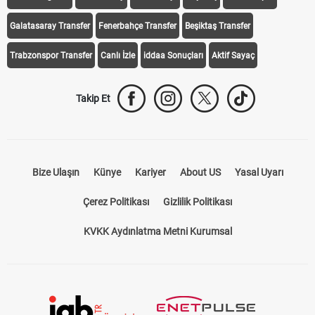
Galatasaray Transfer
Fenerbahçe Transfer
Beşiktaş Transfer
Trabzonspor Transfer
Canlı İzle
iddaa Sonuçları
Aktif Sayaç
Takip Et
Bize Ulaşın
Künye
Kariyer
About US
Yasal Uyarı
Çerez Politikası
Gizlilik Politikası
KVKK Aydınlatma Metni Kurumsal