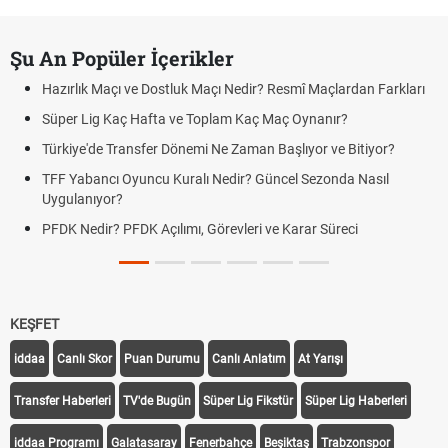
Şu An Popüler İçerikler
Hazırlık Maçı ve Dostluk Maçı Nedir? Resmî Maçlardan Farkları
Süper Lig Kaç Hafta ve Toplam Kaç Maç Oynanır?
Türkiye'de Transfer Dönemi Ne Zaman Başlıyor ve Bitiyor?
TFF Yabancı Oyuncu Kuralı Nedir? Güncel Sezonda Nasıl
Uygulanıyor?
PFDK Nedir? PFDK Açılımı, Görevleri ve Karar Süreci
KEŞFET
iddaa
Canlı Skor
Puan Durumu
Canlı Anlatım
At Yarışı
Transfer Haberleri
TV'de Bugün
Süper Lig Fikstür
Süper Lig Haberleri
iddaa Programı
Galatasaray
Fenerbahçe
Beşiktaş
Trabzonspor