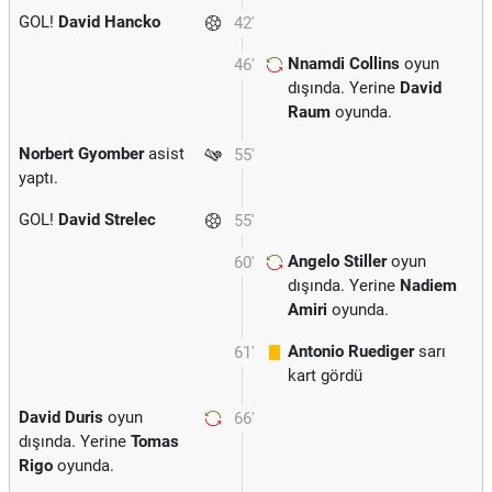
GOL!
David Hancko
42'
Nnamdi Collins
oyun
46'
dışında. Yerine
David
Raum
oyunda.
Norbert Gyomber
asist
55'
yaptı.
GOL!
David Strelec
55'
Angelo Stiller
oyun
60'
dışında. Yerine
Nadiem
Amiri
oyunda.
Antonio Ruediger
sarı
61'
kart gördü
David Duris
oyun
66'
dışında. Yerine
Tomas
Rigo
oyunda.