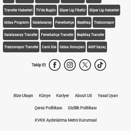
Transfer Haberleri
TV'de Bugün
Süper Lig Fikstür
Süper Lig Haberleri
iddaa Programı
Galatasaray
Fenerbahçe
Beşiktaş
Trabzonspor
Galatasaray Transfer
Fenerbahçe Transfer
Beşiktaş Transfer
Trabzonspor Transfer
Canlı İzle
iddaa Sonuçları
Aktif Sayaç
Takip Et
Bize Ulaşın
Künye
Kariyer
About US
Yasal Uyarı
Çerez Politikası
Gizlilik Politikası
KVKK Aydınlatma Metni Kurumsal