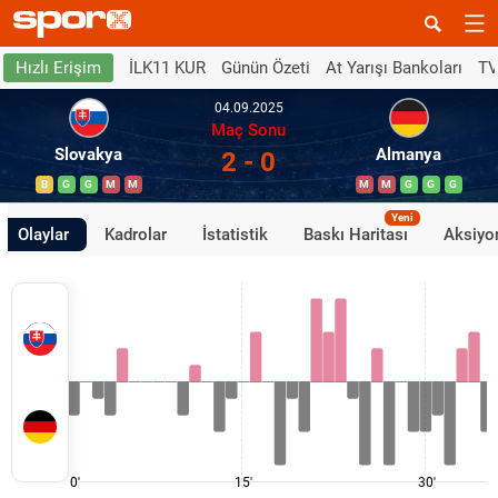
İLK11 KUR
Günün Özeti
At Yarışı Bankoları
TV
Hızlı Erişim
04.09.2025
Maç Sonu
Slovakya
Almanya
2 - 0
B
G
G
M
M
M
M
G
G
G
Yeni
Olaylar
Kadrolar
İstatistik
Baskı Haritası
Aksiyon
0'
15'
30'