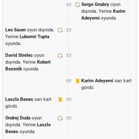
Serge Gnabry
oyun
66'
dışında. Yerine
Karim
Adeyemi
oyunda.
Leo Sauer
oyun dışında.
83'
Yerine
Lubomir Tupta
oyunda.
David Strelec
oyun
83'
dışında. Yerine
Robert
Bozenik
oyunda.
Karim Adeyemi
sarı kart
89'
gördü
Laszlo Benes
sarı kart
90'
gördü
Ondrej Duda
oyun
90'
dışında. Yerine
Laszlo
Benes
oyunda.