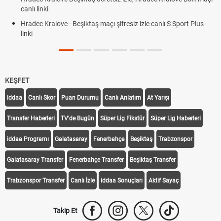
canlı linki
Hradec Kralove - Beşiktaş maçı şifresiz izle canlı S Sport Plus
linki
KEŞFET
iddaa
Canlı Skor
Puan Durumu
Canlı Anlatım
At Yarışı
Transfer Haberleri
TV'de Bugün
Süper Lig Fikstür
Süper Lig Haberleri
iddaa Programı
Galatasaray
Fenerbahçe
Beşiktaş
Trabzonspor
Galatasaray Transfer
Fenerbahçe Transfer
Beşiktaş Transfer
Trabzonspor Transfer
Canlı İzle
iddaa Sonuçları
Aktif Sayaç
Takip Et