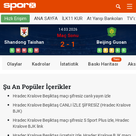
ANA SAYFA
İLK11 KUR
At Yarışı Bankoları
TV'
Hızlı Erişim
14.03.2026
Maç Sonu
Shandong Taishan
Beijing Guoan
2 - 1
G
M
M
G
M
G
B
B
G
G
Yeni
Olaylar
Kadrolar
İstatistik
Baskı Haritası
Aks
Şu An Popüler İçerikler
Hradec Kralove Beşiktaş maçı şifresiz canlı yayın izle
Hradec Kralove Beşiktaş CANLI İZLE ŞİFRESİZ (Hradec Kralove
BJK)
Hradec Kralove Beşiktaş maçı şifresiz S Sport Plus izle, Hradec
Kralove BJK link
Hradec Kralove Beşiktaş ücretsiz izle, Hradec Kralove BJK maçı