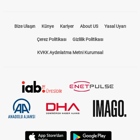
Bize Ulaşın
Künye
Kariyer
About US
Yasal Uyarı
Çerez Politikası
Gizlilik Politikası
KVKK Aydınlatma Metni Kurumsal