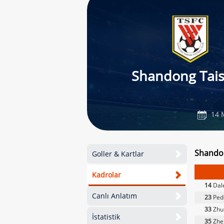
Shandong Tai
14 
Shandon
Goller & Kartlar
Kadrolar
14
Dal
Canlı Anlatım
23
Pedr
33
Zhu
İstatistik
35
Zhe