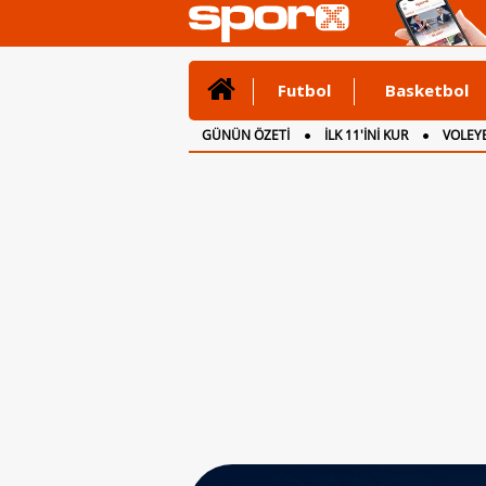
Futbol
Basketbol
GÜNÜN ÖZETİ
İLK 11'İNİ KUR
VOLEYB
CANLI ANLATIM
İNGİLTERE