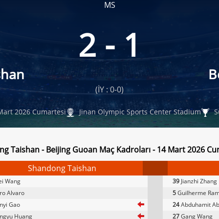
MS
2 - 1
shan
B
(İY : 0-0)
Mart 2026 Cumartesi
Jinan Olympic Sports Center Stadium
S
g Taishan - Beijing Guoan Maç Kadroları - 14 Mart 2026 Cu
Shandong Taishan
ei Wang
39
Jianzhi Zhang
o Alvaro
5
Guilherme Ra
nyi Gao
24
Abduhamit Ab
ngyu Huang
27
Gang Wang