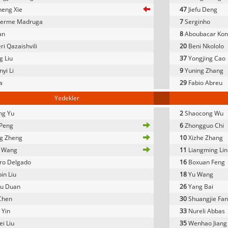
eng Xie
47
Jiefu Deng
herme Madruga
7
Serginho
an
8
Aboubacar Kon
ri Qazaishvili
20
Beni Nkololo
 Liu
37
Yongjing Cao
yi Li
9
Yuning Zhang
a
29
Fabio Abreu
Yedekler
ng Yu
2
Shaocong Wu
 Peng
6
Zhongguo Chi
g Zheng
10
Xizhe Zhang
 Wang
11
Liangming Lin
ro Delgado
16
Boxuan Feng
in Liu
18
Yu Wang
yu Duan
26
Yang Bai
Chen
30
Shuangjie Fan
 Yin
33
Nureli Abbas
i Liu
35
Wenhao Jiang