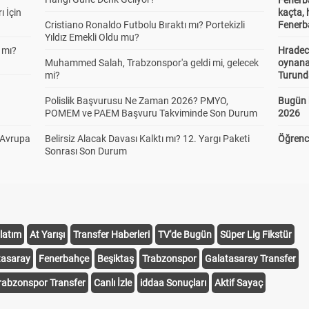
Fenerb
ı İçin
kaçta,
Cristiano Ronaldo Futbolu Bıraktı mı? Portekizli
Fenerba
Yıldız Emekli Oldu mu?
 mı?
Hradec
Muhammed Salah, Trabzonspor'a geldi mi, gelecek
oynana
mi?
Turund
Polislik Başvurusu Ne Zaman 2026? PMYO,
Bugün 
POMEM ve PAEM Başvuru Takviminde Son Durum
2026
 Avrupa
Belirsiz Alacak Davası Kalktı mı? 12. Yargı Paketi
Öğrenci
Sonrası Son Durum
latım
At Yarışı
Transfer Haberleri
TV'de Bugün
Süper Lig Fikstür
tasaray
Fenerbahçe
Beşiktaş
Trabzonspor
Galatasaray Transfer
rabzonspor Transfer
Canlı İzle
iddaa Sonuçları
Aktif Sayaç