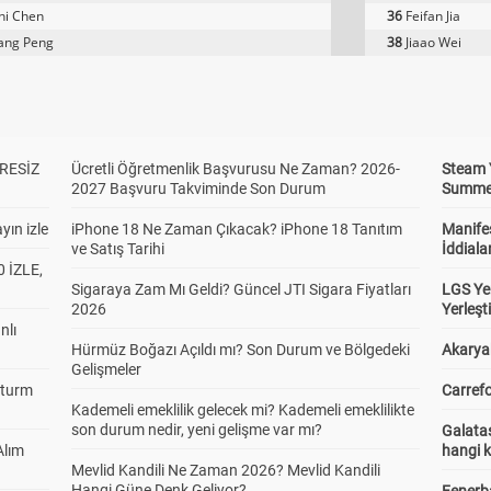
hi Chen
36
Feifan Jia
ang Peng
38
Jiaao Wei
RESİZ
Ücretli Öğretmenlik Başvurusu Ne Zaman? 2026-
Steam 
2027 Başvuru Takviminde Son Durum
Summer 
yın izle
iPhone 18 Ne Zaman Çıkacak? iPhone 18 Tanıtım
Manifes
ve Satış Tarihi
İddiala
 İZLE,
Sigaraya Zam Mı Geldi? Güncel JTI Sigara Fiyatları
LGS Yer
2026
Yerleş
nlı
Hürmüz Boğazı Açıldı mı? Son Durum ve Bölgedeki
Akaryak
Gelişmeler
Sturm
Carrefo
Kademeli emeklilik gelecek mi? Kademeli emeklilikte
son durum nedir, yeni gelişme var mı?
Galatas
Alım
hangi 
Mevlid Kandili Ne Zaman 2026? Mevlid Kandili
Hangi Güne Denk Geliyor?