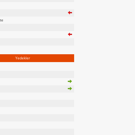
te
Yedekler