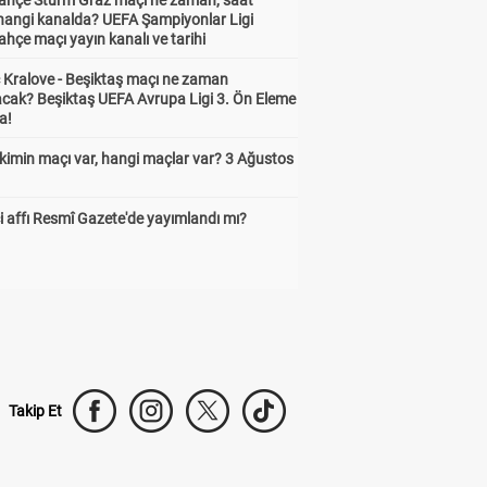
ahçe Sturm Graz maçı ne zaman, saat
 hangi kanalda? UEFA Şampiyonlar Ligi
hçe maçı yayın kanalı ve tarihi
 Kralove - Beşiktaş maçı ne zaman
cak? Beşiktaş UEFA Avrupa Ligi 3. Ön Eleme
a!
kimin maçı var, hangi maçlar var? 3 Ağustos
 affı Resmî Gazete'de yayımlandı mı?
Takip Et