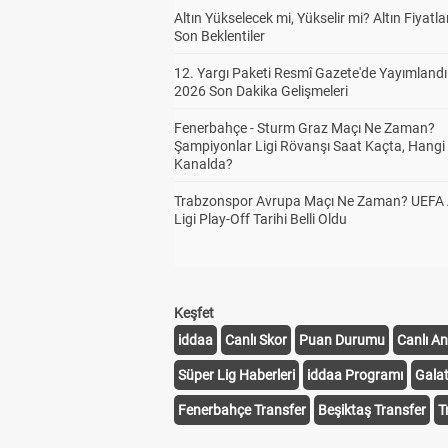
Altın Yükselecek mi, Yükselir mi? Altın Fiyatlar
Son Beklentiler
12. Yargı Paketi Resmî Gazete'de Yayımlandı
2026 Son Dakika Gelişmeleri
Fenerbahçe - Sturm Graz Maçı Ne Zaman?
Şampiyonlar Ligi Rövanşı Saat Kaçta, Hangi
Kanalda?
Trabzonspor Avrupa Maçı Ne Zaman? UEFA
Ligi Play-Off Tarihi Belli Oldu
Keşfet
iddaa
Canlı Skor
Puan Durumu
Canlı An
Süper Lig Haberleri
iddaa Programı
Gala
Fenerbahçe Transfer
Beşiktaş Transfer
T