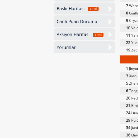
7
Wenn
Baskı Haritası
YENİ
8
Guil
9
Cryz
Canlı Puan Durumu
10
Vale
Aksiyon Haritası
11
Yang
YENİ
22
Yuan
Yorumlar
19
Zec
1
Jinyo
3
Xiao
5
Zhen
6
Tong
20
Ped
21
Binb
24
Liu
29
Pu 
34
Jiaxi
36
Qiwe