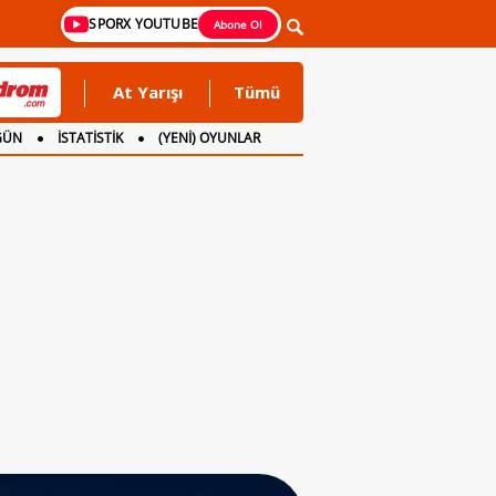
SPORX YOUTUBE
Abone Ol
At Yarışı
Tümü
GÜN
İSTATİSTİK
(YENİ) OYUNLAR