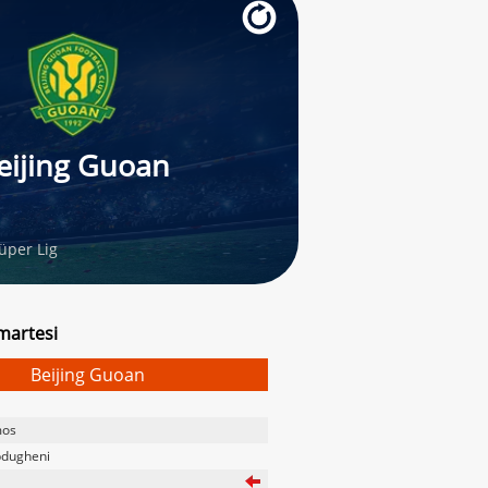
eijing Guoan
üper Lig
martesi
Beijing Guoan
mos
dugheni