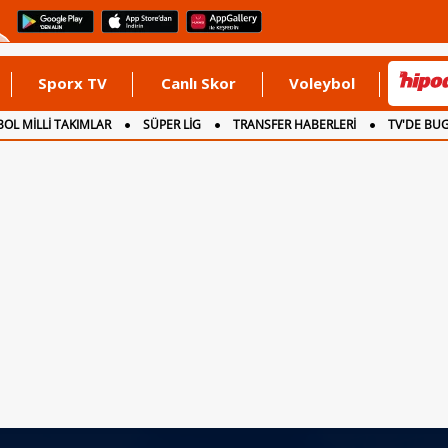
Sporx TV
Canlı Skor
Voleybol
OL MİLLİ TAKIMLAR
SÜPER LİG
TRANSFER HABERLERİ
TV'DE BU