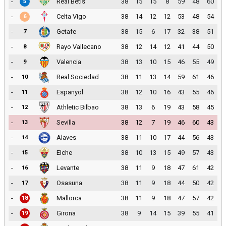
-
Real Betis
38
15
15
8
59
48
60
5
-
Celta Vigo
38
14
12
12
53
48
54
6
-
Getafe
38
15
6
17
32
38
51
7
-
Rayo Vallecano
38
12
14
12
41
44
50
8
-
Valencia
38
13
10
15
46
55
49
9
-
Real Sociedad
38
11
13
14
59
61
46
10
-
Espanyol
38
12
10
16
43
55
46
11
-
Athletic Bilbao
38
13
6
19
43
58
45
12
-
Sevilla
38
12
7
19
46
60
43
13
-
Alaves
38
11
10
17
44
56
43
14
-
Elche
38
10
13
15
49
57
43
15
-
Levante
38
11
9
18
47
61
42
16
-
Osasuna
38
11
9
18
44
50
42
17
-
Mallorca
38
11
9
18
47
57
42
18
-
Girona
38
9
14
15
39
55
41
19