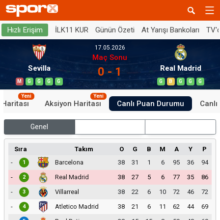
İLK11 KUR
Günün Özeti
At Yarışı Bankoları
TV'
Hızlı Erişim
17.05.2026
Maç Sonu
Sevilla
Real Madrid
0 - 1
M
G
G
G
G
G
B
G
G
G
Yeni
Yeni
 Haritası
Aksiyon Haritası
Canlı Puan Durumu
Canlı 
Genel
İç Saha
Dış Saha
Sıra
Takım
O
G
B
M
A
Y
P
-
Barcelona
38
31
1
6
95
36
94
1
-
Real Madrid
38
27
5
6
77
35
86
2
-
Villarreal
38
22
6
10
72
46
72
3
-
Atletico Madrid
38
21
6
11
62
44
69
4