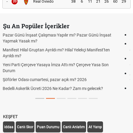
-
Real Oviedo
38
6
11
21
26
60
29
20
Şu An Popüler İçerikler
ı Yapılır mı? Pazar Günü İnşaat
Bedelli askerlik çarşı izni var m
Kuyumcular cumartesi, pazar g
ı mı? Hilal Yelekçi Manifest'ten
cumartesi-pazar günü kaça kad
Hafta Sonları Yıllık İzinden Sayı
İmza Attı mı? Çerçeve Yasa Son
Cumartesi ve Pazar Detayı
Aras Kargo Cumartesi-pazar a
azar açık mı? 2026
Cumartesi çalışma saatleri!
6 Ne Kadar? Zam mı gelecek?
Hazırlık Maçı ve Dostluk Maçı 
KEŞFET
iddaa
Canlı Skor
Puan Durumu
Canlı Anlatım
At Yarışı