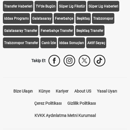
Transfer Haberleri
TV'de Bugün
Süper Lig Fikstür
Süper Lig Haberleri
iddaa Programı
Galatasaray
Fenerbahçe
Beşiktaş
Trabzonspor
Galatasaray Transfer
Fenerbahçe Transfer
Beşiktaş Transfer
Trabzonspor Transfer
Canlı İzle
iddaa Sonuçları
Aktif Sayaç
Takip Et
Bize Ulaşın
Künye
Kariyer
About US
Yasal Uyarı
Çerez Politikası
Gizlilik Politikası
KVKK Aydınlatma Metni Kurumsal