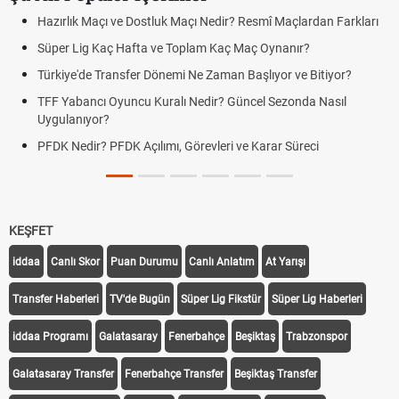
Hazırlık Maçı ve Dostluk Maçı Nedir? Resmî Maçlardan Farkları
Süper Lig Kaç Hafta ve Toplam Kaç Maç Oynanır?
Türkiye'de Transfer Dönemi Ne Zaman Başlıyor ve Bitiyor?
TFF Yabancı Oyuncu Kuralı Nedir? Güncel Sezonda Nasıl
Uygulanıyor?
PFDK Nedir? PFDK Açılımı, Görevleri ve Karar Süreci
KEŞFET
iddaa
Canlı Skor
Puan Durumu
Canlı Anlatım
At Yarışı
Transfer Haberleri
TV'de Bugün
Süper Lig Fikstür
Süper Lig Haberleri
iddaa Programı
Galatasaray
Fenerbahçe
Beşiktaş
Trabzonspor
Galatasaray Transfer
Fenerbahçe Transfer
Beşiktaş Transfer