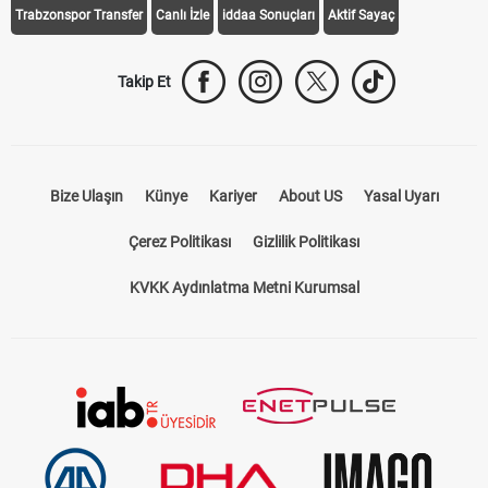
Trabzonspor Transfer
Canlı İzle
iddaa Sonuçları
Aktif Sayaç
Takip Et
Bize Ulaşın
Künye
Kariyer
About US
Yasal Uyarı
Çerez Politikası
Gizlilik Politikası
KVKK Aydınlatma Metni Kurumsal