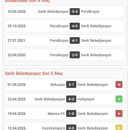
Aralarındaki son 4 maç
10.03.2026
Serik Belediyespor
3-4
Pendikspor
25.10.2025
Pendikspor
4-0
Serik Belediyespor
27.01.2021
Pendikspor
4-1
Serik Belediyespor
20.09.2020
Pendikspor
2-0
Serik Belediyespor
Serik Belediyespor Son 5 Maç
01.05.2026
Boluspor
3-1
Serik Belediyespor
M
25.04.2026
Serik Belediyespor
4-2
Hatayspor
G
19.04.2026
Manisa FK
1-0
Serik Belediyespor
M
12.04.2026
Keçiörengücü
0-0
Serik Belediyespor
B