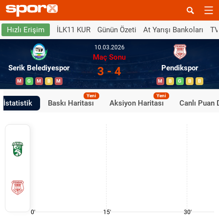
İLK11 KUR
Günün Özeti
At Yarışı Bankoları
TV
Hızlı Erişim
10.03.2026
Maç Sonu
Serik Belediyespor
Pendikspor
3 - 4
M
G
M
B
M
M
B
G
B
B
Yeni
Yeni
İstatistik
Baskı Haritası
Aksiyon Haritası
Canlı Puan
0'
15'
30'