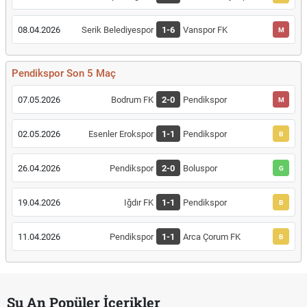
08.04.2026
Serik Belediyespor
1-6
Vanspor FK
M
Pendikspor Son 5 Maç
07.05.2026
Bodrum FK
2-0
Pendikspor
M
02.05.2026
Esenler Erokspor
1-1
Pendikspor
B
26.04.2026
Pendikspor
2-0
Boluspor
G
19.04.2026
Iğdır FK
1-1
Pendikspor
B
11.04.2026
Pendikspor
1-1
Arca Çorum FK
B
Şu An Popüler İçerikler