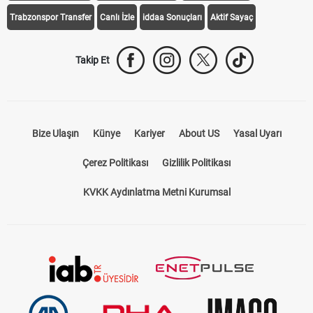
Trabzonspor Transfer
Canlı İzle
iddaa Sonuçları
Aktif Sayaç
Takip Et
Bize Ulaşın
Künye
Kariyer
About US
Yasal Uyarı
Çerez Politikası
Gizlilik Politikası
KVKK Aydınlatma Metni Kurumsal