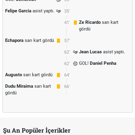
Felipe Garcia
asist yaptı.
35'
Ze Ricardo
sarı kart
41'
gördü
Echapora
sarı kart gördü
57'
Jean Lucas
asist yaptı.
62'
GOL!
Daniel Penha
62'
Augusto
sarı kart gördü
64'
Dudu Miraima
sarı kart
66'
gördü
Şu An Popüler İçerikler