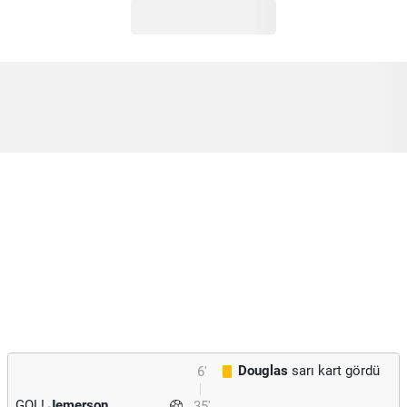
Douglas
sarı kart gördü
6'
GOL!
Jemerson
35'