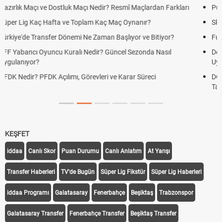
 Maçlardan Farkları
Puan Durumunda AG, OM ve Diğer Kısaltmalar 
nanır?
Skor Ne Demek? Sporda Skor ve Sonuç Kavraml
or ve Bitiyor?
Futbol Nasıl Oynanır? Temel Futbol Kuralları
ezonda Nasıl
Deplasman Golü Kuralı Nedir? Hangi Organiza
Uygulanıyor?
r Süreci
DGS Sonuçları Ne Zaman Açıklanacak 2026? 
Tarihini Duyurdu
KEŞFET
iddaa
Canlı Skor
Puan Durumu
Canlı Anlatım
At Yarışı
Transfer Haberleri
TV'de Bugün
Süper Lig Fikstür
Süper Lig Haberleri
iddaa Programı
Galatasaray
Fenerbahçe
Beşiktaş
Trabzonspor
Galatasaray Transfer
Fenerbahçe Transfer
Beşiktaş Transfer