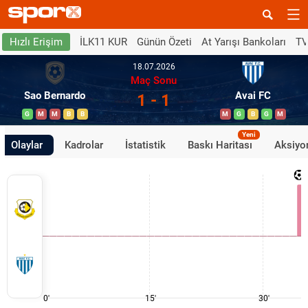
İLK11 KUR
Günün Özeti
At Yarışı Bankoları
TV
Hızlı Erişim
18.07.2026
Maç Sonu
Sao Bernardo
Avai FC
1 - 1
G
M
M
B
B
M
G
B
G
M
Yeni
Olaylar
Kadrolar
İstatistik
Baskı Haritası
Aksiyon
0'
15'
30'