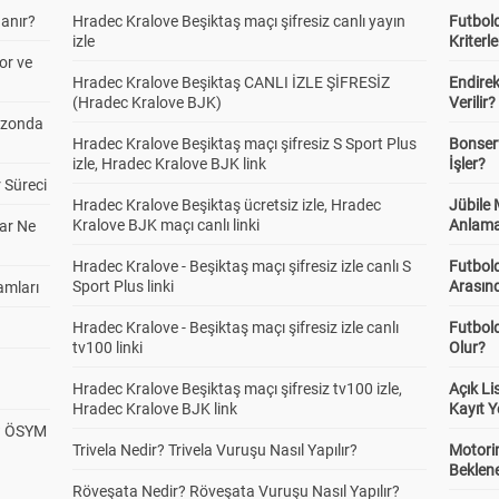
anır?
Hradec Kralove Beşiktaş maçı şifresiz canlı yayın
Futbold
izle
Kriterle
or ve
Hradec Kralove Beşiktaş CANLI İZLE ŞİFRESİZ
Endire
(Hradec Kralove BJK)
Verilir?
ezonda
Hradec Kralove Beşiktaş maçı şifresiz S Sport Plus
Bonserv
izle, Hradec Kralove BJK link
İşler?
 Süreci
Hradec Kralove Beşiktaş ücretsiz izle, Hradec
Jübile
Kralove BJK maçı canlı linki
Anlama
ar Ne
Hradec Kralove - Beşiktaş maçı şifresiz izle canlı S
Futbold
Sport Plus linki
Arasınd
amları
Hradec Kralove - Beşiktaş maçı şifresiz izle canlı
Futbol
tv100 linki
Olur?
Hradec Kralove Beşiktaş maçı şifresiz tv100 izle,
Açık L
Hradec Kralove BJK link
Kayıt Y
? ÖSYM
Trivela Nedir? Trivela Vuruşu Nasıl Yapılır?
Motorin
Beklene
Röveşata Nedir? Röveşata Vuruşu Nasıl Yapılır?