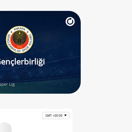
ençlerbirliği
per Lig
GMT +00:00