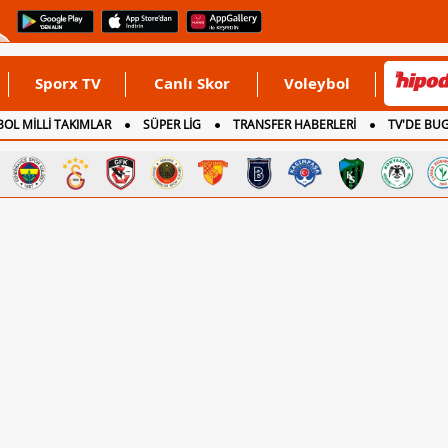
Sporx TV
Canlı Skor
Voleybol
OL MİLLİ TAKIMLAR
SÜPER LİG
TRANSFER HABERLERİ
TV'DE BU