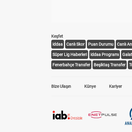
Keşfet
iddaa
Canlı Skor
Puan Durumu
Canlı An
Süper Lig Haberleri
iddaa Programı
Gala
Fenerbahçe Transfer
Beşiktaş Transfer
T
Bize Ulaşın
Künye
Kariyer