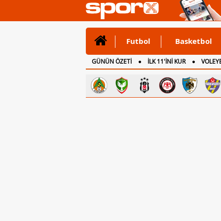
Futbol
Basketbol
GÜNÜN ÖZETİ
İLK 11'İNİ KUR
VOLEYB
CANLI ANLATIM
İNGİLTERE