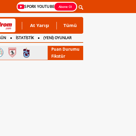
SPORX YOUTUBE
Abone Ol
At Yarışı
Tümü
GÜN
İSTATİSTİK
(YENİ) OYUNLAR
Puan Durumu
Fikstür