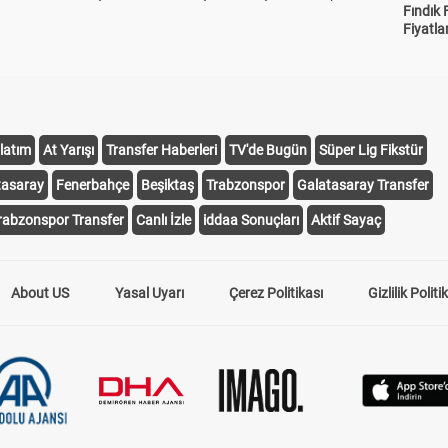
Fındık 
Fiyatla
latım
At Yarışı
Transfer Haberleri
TV'de Bugün
Süper Lig Fikstür
tasaray
Fenerbahçe
Beşiktaş
Trabzonspor
Galatasaray Transfer
rabzonspor Transfer
Canlı İzle
iddaa Sonuçları
Aktif Sayaç
About US
Yasal Uyarı
Çerez Politikası
Gizlilik Politi