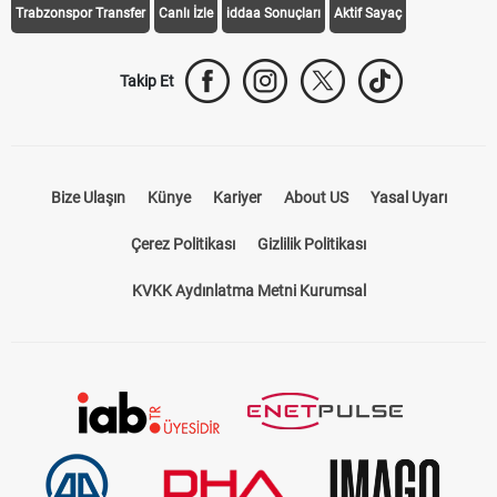
Trabzonspor Transfer
Canlı İzle
iddaa Sonuçları
Aktif Sayaç
Takip Et
Bize Ulaşın
Künye
Kariyer
About US
Yasal Uyarı
Çerez Politikası
Gizlilik Politikası
KVKK Aydınlatma Metni Kurumsal