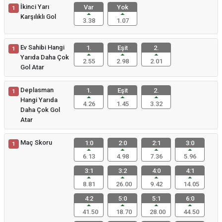
İkinci Yarı
Var
Yok
1
Karşılıklı Gol
3.38
1.07
Ev Sahibi Hangi
1.
Eşit
2.
1
Yarıda Daha Çok
2.55
2.98
2.01
Gol Atar
Deplasman
1.
Eşit
2.
1
Hangi Yarıda
4.26
1.45
3.32
Daha Çok Gol
Atar
Maç Skoru
1:0
2:0
2:1
3:0
1
6.13
4.98
7.36
5.96
3:1
3:2
4:0
4:1
8.81
26.00
9.42
14.05
4:2
5:0
5:1
6:0
41.50
18.70
28.00
44.50