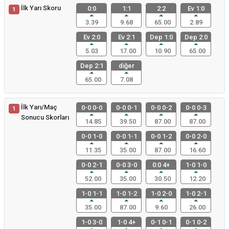
İlk Yarı Skoru
0:0
1:1
2:2
Ev 1:0
1
3.39
9.68
65.00
2.89
Ev 2:0
Ev 2:1
Dep 1:0
Dep 2:0
5.03
17.00
10.90
65.00
Dep 2:1
diğer
65.00
7.08
İlk Yarı/Maç
0-0 0-0
0-0 0-1
0-0 0-2
0-0 0-3
1
Sonucu Skorları
14.85
39.50
87.00
87.00
0-0 1-0
0-0 1-1
0-0 1-2
0-0 2-0
11.35
35.00
87.00
16.60
0-0 2-1
0-0 3-0
0:0 4+
1-0 1-0
52.00
35.00
30.50
12.20
1-0 1-1
1-0 1-2
1-0 2-0
1-0 2-1
35.00
87.00
9.60
26.00
1-0 3-0
1-0 4+
0-1 0-1
0-1 0-2