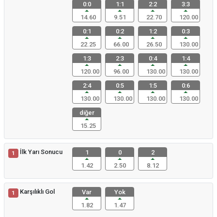
0:0
1:1
2:2
3:3
14.60
9.51
22.70
120.00
0:1
0:2
1:2
0:3
22.25
66.00
26.50
130.00
1:3
2:3
0:4
1:4
120.00
96.00
130.00
130.00
2:4
0:5
1:5
0:6
130.00
130.00
130.00
130.00
diğer
15.25
İlk Yarı Sonucu
1
0
2
1
1.42
2.50
8.12
Karşılıklı Gol
Var
Yok
1
1.82
1.47