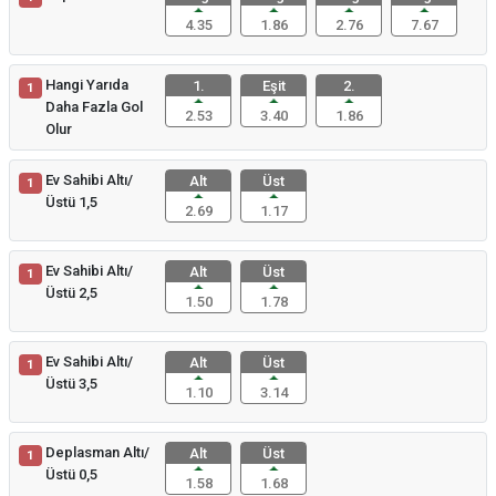
4.35
1.86
2.76
7.67
Hangi Yarıda
1.
Eşit
2.
1
Daha Fazla Gol
2.53
3.40
1.86
Olur
Ev Sahibi Altı/
Alt
Üst
1
Üstü 1,5
2.69
1.17
Ev Sahibi Altı/
Alt
Üst
1
Üstü 2,5
1.50
1.78
Ev Sahibi Altı/
Alt
Üst
1
Üstü 3,5
1.10
3.14
Deplasman Altı/
Alt
Üst
1
Üstü 0,5
1.58
1.68