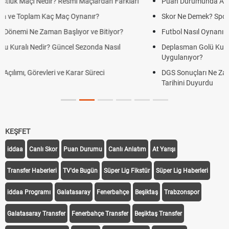
Puan Durumunda AG, OM ve Diğer Kısaltmalar Ne Anlama Gelir?
Skor Ne Demek? Sporda Skor ve Sonuç Kavramları
Futbol Nasıl Oynanır? Temel Futbol Kuralları
Deplasman Golü Kuralı Nedir? Hangi Organizasyonlarda
Uygulanıyor?
DGS Sonuçları Ne Zaman Açıklanacak 2026? ÖSYM Sonuç
Tarihini Duyurdu
KEŞFET
iddaa
Canlı Skor
Puan Durumu
Canlı Anlatım
At Yarışı
Transfer Haberleri
TV'de Bugün
Süper Lig Fikstür
Süper Lig Haberleri
iddaa Programı
Galatasaray
Fenerbahçe
Beşiktaş
Trabzonspor
Galatasaray Transfer
Fenerbahçe Transfer
Beşiktaş Transfer