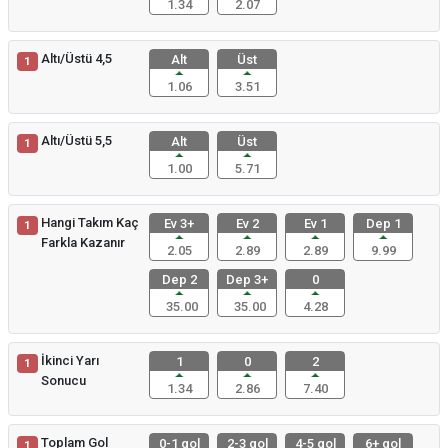
1.34
2.07
Altı/Üstü 4,5
Alt
Üst
1
1.06
3.51
Altı/Üstü 5,5
Alt
Üst
1
1.00
5.71
Hangi Takım Kaç
Ev 3+
Ev 2
Ev 1
Dep 1
1
Farkla Kazanır
2.05
2.89
2.89
9.99
Dep 2
Dep 3+
0
35.00
35.00
4.28
İkinci Yarı
1
0
2
1
Sonucu
1.34
2.86
7.40
Toplam Gol
0-1 gol
2-3 gol
4-5 gol
6+ gol
1