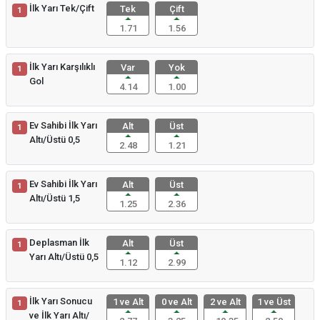
İlk Yarı Tek/Çift
Tek
Çift
1
1.71
1.56
İlk Yarı Karşılıklı
Var
Yok
1
Gol
4.14
1.00
Ev Sahibi İlk Yarı
Alt
Üst
1
Altı/Üstü 0,5
2.48
1.21
Ev Sahibi İlk Yarı
Alt
Üst
1
Altı/Üstü 1,5
1.25
2.36
Deplasman İlk
Alt
Üst
1
Yarı Altı/Üstü 0,5
1.12
2.99
İlk Yarı Sonucu
1 ve Alt
0 ve Alt
2 ve Alt
1 ve Üst
1
ve İlk Yarı Altı/