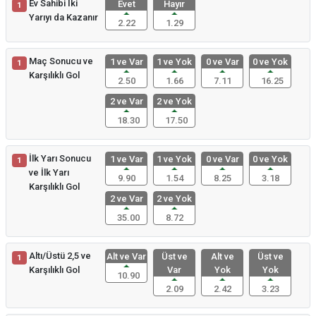
Ev Sahibi İki
Evet
Hayır
1
Yarıyı da Kazanır
2.22
1.29
Maç Sonucu ve
1 ve Var
1 ve Yok
0 ve Var
0 ve Yok
1
Karşılıklı Gol
2.50
1.66
7.11
16.25
2 ve Var
2 ve Yok
18.30
17.50
İlk Yarı Sonucu
1 ve Var
1 ve Yok
0 ve Var
0 ve Yok
1
ve İlk Yarı
9.90
1.54
8.25
3.18
Karşılıklı Gol
2 ve Var
2 ve Yok
35.00
8.72
Altı/Üstü 2,5 ve
Alt ve Var
Üst ve
Alt ve
Üst ve
1
Karşılıklı Gol
Var
Yok
Yok
10.90
2.09
2.42
3.23