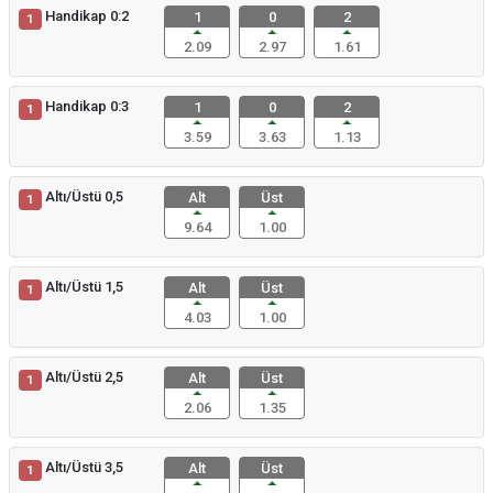
Handikap 0:2
1
0
2
1
2.09
2.97
1.61
Handikap 0:3
1
0
2
1
3.59
3.63
1.13
Altı/Üstü 0,5
Alt
Üst
1
9.64
1.00
Altı/Üstü 1,5
Alt
Üst
1
4.03
1.00
Altı/Üstü 2,5
Alt
Üst
1
2.06
1.35
Altı/Üstü 3,5
Alt
Üst
1