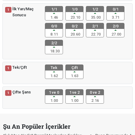
İlk Yarı/Maç
1/1
1/0
1/2
0/1
1
Sonucu
1.46
23.10
35.00
3.71
0/0
0/2
2/1
2/0
8.11
20.60
22.70
27.00
2/2
18.30
Tek/Çift
Tek
Çift
1
1.62
1.63
Çifte Şans
1 ve 0
1 ve 2
0 ve 2
1
1.00
1.00
2.16
Şu An Popüler İçerikler