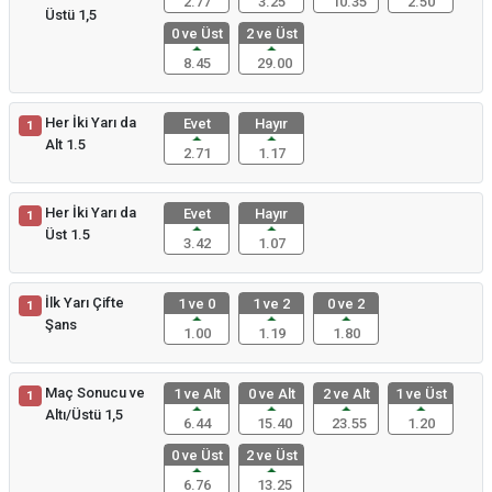
2.77
3.25
10.35
2.50
Üstü 1,5
0 ve Üst
2 ve Üst
8.45
29.00
Her İki Yarı da
Evet
Hayır
1
Alt 1.5
2.71
1.17
Her İki Yarı da
Evet
Hayır
1
Üst 1.5
3.42
1.07
İlk Yarı Çifte
1 ve 0
1 ve 2
0 ve 2
1
Şans
1.00
1.19
1.80
Maç Sonucu ve
1 ve Alt
0 ve Alt
2 ve Alt
1 ve Üst
1
Altı/Üstü 1,5
6.44
15.40
23.55
1.20
0 ve Üst
2 ve Üst
6.76
13.25