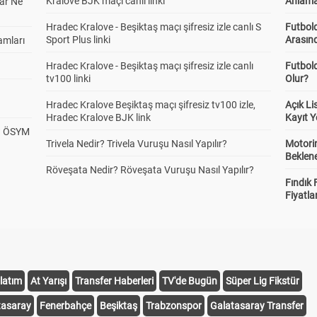
Kralove BJK maçı canlı linki
Anlama
ar Ne
Hradec Kralove - Beşiktaş maçı şifresiz izle canlı S
Futbold
Sport Plus linki
Arasınd
amları
Hradec Kralove - Beşiktaş maçı şifresiz izle canlı
Futbol
tv100 linki
Olur?
Hradec Kralove Beşiktaş maçı şifresiz tv100 izle,
Açık L
Hradec Kralove BJK link
Kayıt Y
? ÖSYM
Trivela Nedir? Trivela Vuruşu Nasıl Yapılır?
Motorin
Beklene
Röveşata Nedir? Röveşata Vuruşu Nasıl Yapılır?
Fındık 
Fiyatla
latım
At Yarışı
Transfer Haberleri
TV'de Bugün
Süper Lig Fikstür
tasaray
Fenerbahçe
Beşiktaş
Trabzonspor
Galatasaray Transfer