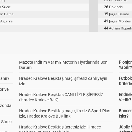
 Sucic
26
Davinchi
n Beitia
35
Jorge Benito
 Aguirre
41
Jorge Montes
44
Adrian Rique
Mazota İndirim Var mı? Motorin Fiyatlarında Son
Plonjon
Durum
Yapılır
anır?
Hradec Kralove Beşiktaş maçı şifresiz canlı yayın
Futbold
izle
Kriterle
or ve
Hradec Kralove Beşiktaş CANLI İZLE ŞİFRESİZ
Endire
(Hradec Kralove BJK)
Verilir?
ezonda
Hradec Kralove Beşiktaş maçı şifresiz S Sport Plus
Bonserv
izle, Hradec Kralove BJK link
İşler?
 Süreci
Hradec Kralove Beşiktaş ücretsiz izle, Hradec
Jübile