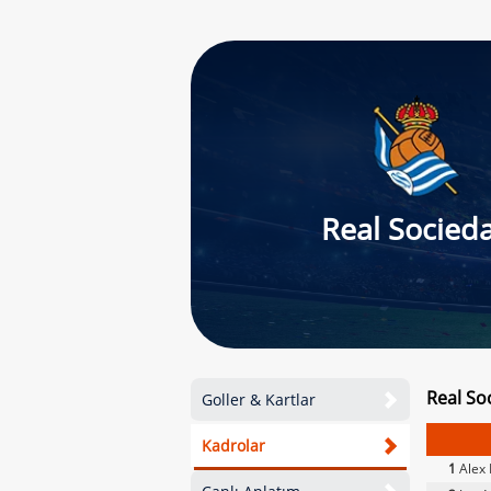
Real Socied
Real So
Goller & Kartlar
Kadrolar
1
Alex 