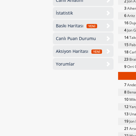
Canlı Anlatım
2
Jon 
3
Aihe
İstatistik
6
Aritz
16
Duje
Baskı Haritası
YENİ
4
Jon G
14
Tak
Canlı Puan Durumu
15
Pab
Aksiyon Haritası
18
Carl
YENİ
23
Bra
Yorumlar
9
Orri 
7
Ande
8
Benat
10
Mike
12
Yan
13
Una
19
Jon 
21
Ars
22
Wes