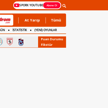
SPORX YOUTUBE
Abone Ol
At Yarışı
Tümü
GÜN
İSTATİSTİK
(YENİ) OYUNLAR
Puan Durumu
Fikstür