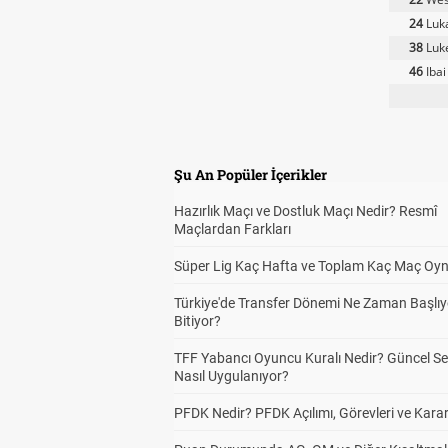
24
Luka
38
Luke
46
Ibai
Şu An Popüler İçerikler
Hazırlık Maçı ve Dostluk Maçı Nedir? Resmî
Maçlardan Farkları
Süper Lig Kaç Hafta ve Toplam Kaç Maç Oyn
Türkiye'de Transfer Dönemi Ne Zaman Başlıy
Bitiyor?
TFF Yabancı Oyuncu Kuralı Nedir? Güncel S
Nasıl Uygulanıyor?
PFDK Nedir? PFDK Açılımı, Görevleri ve Karar