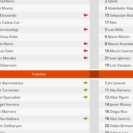
Aramburu
2
Djene
n Munoz
3
Abdelkabir Abq
 Elustondo
15
Sebastian Bose
 Caleta-Car
17
Kiko
orrotxategi
5
Luis Milla
efusa Kubo
6
Mario Martin
lo Marin
8
Mauro Arambar
os Soler
10
Martin Satria
is Mendez
21
Juan Iglesias
Oskarsson
19
Luis Vazquez
Yedekler
r Barrenetxea
1
Jiri Letacek
 Turrientes
11
Abu Kamara
l Oyarzabal
12
Allan Nyom
gel Herrera
14
Javier Munoz
i Marrero
16
Diego Rico
Karrikaburu
18
Alex Sancris
en Zakharyan
20
Veljko Birman
ley
23
Adrian Liso