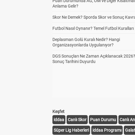
Puan Durumunda AG, OM ve Diğer Kısaltmal
Anlama Gelir?
Skor Ne Demek? Sporda Skor ve Sonuç Kavr
Futbol Nasıl Oynanır? Temel Futbol Kuralları
Deplasman Golü Kuralı Nedir? Hangi
Organizasyonlarda Uygulanıyor?
DGS Sonuçları Ne Zaman Açıklanacak 2026
Sonuç Tarihini Duyurdu
Keşfet
iddaa
Canlı Skor
Puan Durumu
Canlı An
Süper Lig Haberleri
iddaa Programı
Gala