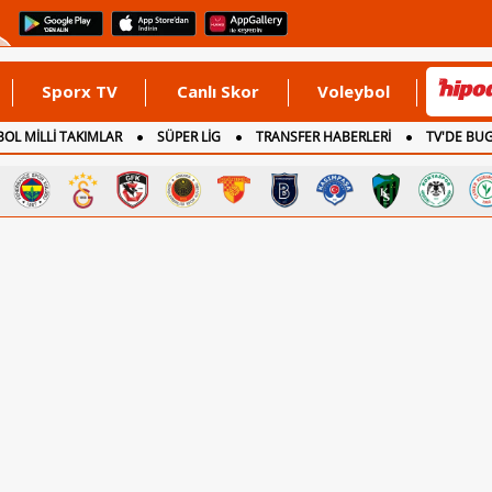
Sporx TV
Canlı Skor
Voleybol
OL MİLLİ TAKIMLAR
SÜPER LİG
TRANSFER HABERLERİ
TV'DE BU