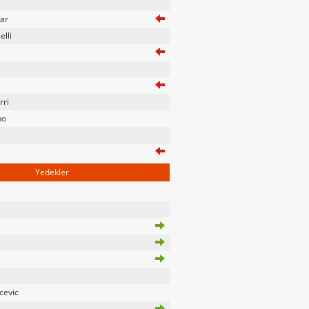
ar
lli
ri
no
Yedekler
cevic