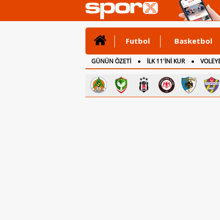
Futbol
Basketbol
GÜNÜN ÖZETİ
İLK 11'İNİ KUR
VOLEYB
CANLI ANLATIM
İNGİLTERE