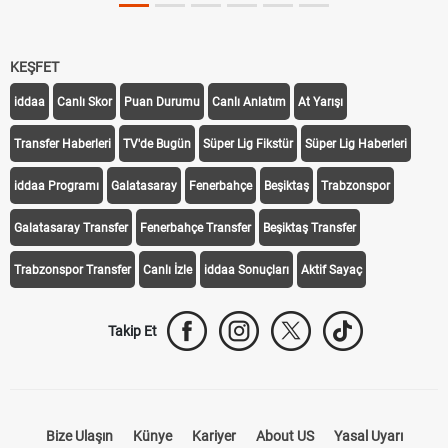
KEŞFET
iddaa
Canlı Skor
Puan Durumu
Canlı Anlatım
At Yarışı
Transfer Haberleri
TV'de Bugün
Süper Lig Fikstür
Süper Lig Haberleri
iddaa Programı
Galatasaray
Fenerbahçe
Beşiktaş
Trabzonspor
Galatasaray Transfer
Fenerbahçe Transfer
Beşiktaş Transfer
Trabzonspor Transfer
Canlı İzle
iddaa Sonuçları
Aktif Sayaç
Takip Et
Bize Ulaşın
Künye
Kariyer
About US
Yasal Uyarı