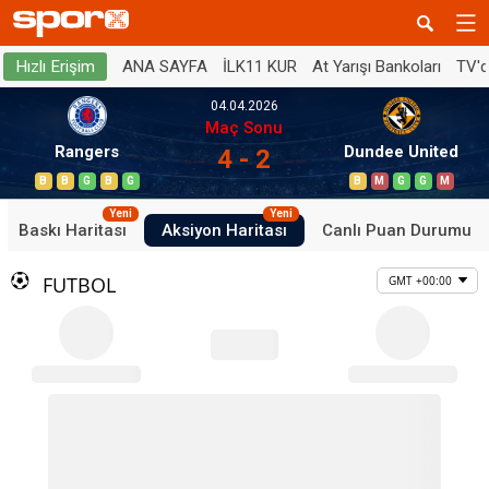
ANA SAYFA
İLK11 KUR
At Yarışı Bankoları
TV'
Hızlı Erişim
04.04.2026
Maç Sonu
Rangers
Dundee United
4 - 2
B
B
G
B
G
B
M
G
G
M
Yeni
Yeni
Baskı Haritası
Aksiyon Haritası
Canlı Puan Durumu
FUTBOL
GMT +00:00