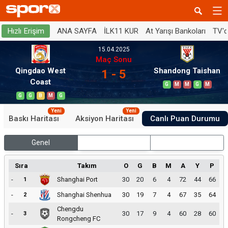
ANA SAYFA
İLK11 KUR
At Yarışı Bankoları
TV'
Hızlı Erişim
15.04.2025
Maç Sonu
Qingdao West
Shandong Taishan
1 - 5
Coast
G
M
M
G
M
G
G
B
M
G
Yeni
Yeni
Baskı Haritası
Aksiyon Haritası
Canlı Puan Durumu
Genel
İç Saha
Dış Saha
Sıra
Takım
O
G
B
M
A
Y
P
-
Shanghai Port
30
20
6
4
72
44
66
1
-
Shanghai Shenhua
30
19
7
4
67
35
64
2
Chengdu
-
30
17
9
4
60
28
60
3
Rongcheng FC