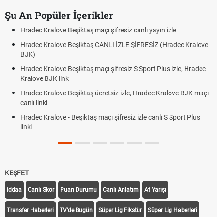
Şu An Popüler İçerikler
Hradec Kralove Beşiktaş maçı şifresiz canlı yayın izle
Hradec Kralove Beşiktaş CANLI İZLE ŞİFRESİZ (Hradec Kralove
BJK)
Hradec Kralove Beşiktaş maçı şifresiz S Sport Plus izle, Hradec
Kralove BJK link
Hradec Kralove Beşiktaş ücretsiz izle, Hradec Kralove BJK maçı
canlı linki
Hradec Kralove - Beşiktaş maçı şifresiz izle canlı S Sport Plus
linki
KEŞFET
iddaa
Canlı Skor
Puan Durumu
Canlı Anlatım
At Yarışı
Transfer Haberleri
TV'de Bugün
Süper Lig Fikstür
Süper Lig Haberleri