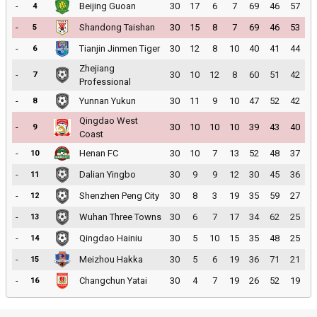
-
Beijing Guoan
30
17
6
7
69
46
57
4
-
Shandong Taishan
30
15
8
7
69
46
53
5
-
Tianjin Jinmen Tiger
30
12
8
10
40
41
44
6
Zhejiang
-
30
10
12
8
60
51
42
7
Professional
-
Yunnan Yukun
30
11
9
10
47
52
42
8
Qingdao West
-
30
10
10
10
39
43
40
9
Coast
-
Henan FC
30
10
7
13
52
48
37
10
-
Dalian Yingbo
30
9
9
12
30
45
36
11
-
Shenzhen Peng City
30
8
3
19
35
59
27
12
-
Wuhan Three Towns
30
6
7
17
34
62
25
13
-
Qingdao Hainiu
30
5
10
15
35
48
25
14
-
Meizhou Hakka
30
5
6
19
36
71
21
15
-
Changchun Yatai
30
4
7
19
26
52
19
16