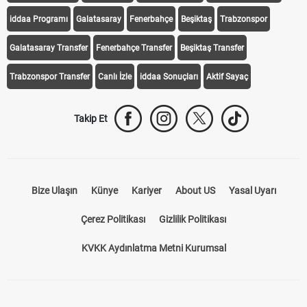
iddaa Programı
Galatasaray
Fenerbahçe
Beşiktaş
Trabzonspor
Galatasaray Transfer
Fenerbahçe Transfer
Beşiktaş Transfer
Trabzonspor Transfer
Canlı İzle
iddaa Sonuçları
Aktif Sayaç
Takip Et
Bize Ulaşın
Künye
Kariyer
About US
Yasal Uyarı
Çerez Politikası
Gizlilik Politikası
KVKK Aydınlatma Metni Kurumsal