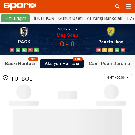
İLK11 KUR
Günün Özeti
At Yarışı Bankoları
TV'
Hızlı Erişim
20.09.2025
Maç Sonu
PAOK
Panetolikos
0 - 0
M
G
G
M
G
M
B
B
G
M
Yeni
Yeni
Baskı Haritası
Aksiyon Haritası
Canlı Puan Durumu
FUTBOL
GMT +00:00