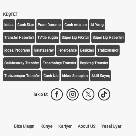
KEŞFET
iddaa
Canlı Skor
Puan Durumu
Canlı Anlatım
At Yarışı
Transfer Haberleri
TV'de Bugün
Süper Lig Fikstür
Süper Lig Haberleri
iddaa Programı
Galatasaray
Fenerbahçe
Beşiktaş
Trabzonspor
Galatasaray Transfer
Fenerbahçe Transfer
Beşiktaş Transfer
Trabzonspor Transfer
Canlı İzle
iddaa Sonuçları
Aktif Sayaç
Takip Et
Bize Ulaşın
Künye
Kariyer
About US
Yasal Uyarı