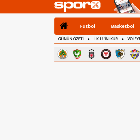
Futbol
Basketbol
GÜNÜN ÖZETİ
İLK 11'İNİ KUR
VOLEYB
CANLI ANLATIM
İNGİLTERE