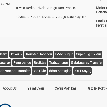
? ÖSYM
Trivela Nedir? Trivela Vuruşu Nasıl Yapılır?
Motorin
Beklene
Röveşata Nedir? Röveşata Vuruşu Nasıl Yapılır?
Fındık 
Fiyatla
latım
At Yarışı
Transfer Haberleri
TV'de Bugün
Süper Lig Fikstür
tasaray
Fenerbahçe
Beşiktaş
Trabzonspor
Galatasaray Transfer
rabzonspor Transfer
Canlı İzle
iddaa Sonuçları
Aktif Sayaç
About US
Yasal Uyarı
Çerez Politikası
Gizlilik Politi