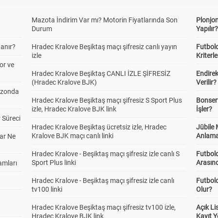
Mazota İndirim Var mı? Motorin Fiyatlarında Son
Plonjon
Durum
Yapılır
anır?
Hradec Kralove Beşiktaş maçı şifresiz canlı yayın
Futbold
izle
Kriterle
or ve
Hradec Kralove Beşiktaş CANLI İZLE ŞİFRESİZ
Endire
(Hradec Kralove BJK)
Verilir?
ezonda
Hradec Kralove Beşiktaş maçı şifresiz S Sport Plus
Bonserv
izle, Hradec Kralove BJK link
İşler?
 Süreci
Hradec Kralove Beşiktaş ücretsiz izle, Hradec
Jübile
Kralove BJK maçı canlı linki
Anlama
ar Ne
Hradec Kralove - Beşiktaş maçı şifresiz izle canlı S
Futbold
Sport Plus linki
Arasınd
amları
Hradec Kralove - Beşiktaş maçı şifresiz izle canlı
Futbol
tv100 linki
Olur?
Hradec Kralove Beşiktaş maçı şifresiz tv100 izle,
Açık L
Hradec Kralove BJK link
Kayıt Y