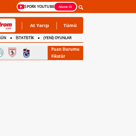
SPORX YOUTUBE
Abone Ol
At Yarışı
Tümü
GÜN
İSTATİSTİK
(YENİ) OYUNLAR
Puan Durumu
Fikstür