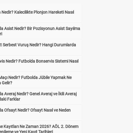
 Nedir? Kalecilikte Plonjon Hareketi Nasıl
?
a Asist Nedir? Bir Pozisyonun Asist Sayılma
ri
kt Serbest Vuruş Nedir? Hangi Durumlarda
is Nedir? Futbolda Bonservis Sistemi Nasıl
 Maçı Nedir? Futbolda Jübile Yapmak Ne
 Gelir?
a Averaj Nedir? Genel Averaj ve İkili Averaj
aki Farklar
da Ofsayt Nedir? Ofsayt Nasıl ve Neden
ise Kayıtları Ne Zaman 2026? AÖL 2. Dönem
enileme ve Yeni Kayıt Tarihleri