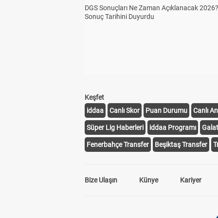
DGS Sonuçları Ne Zaman Açıklanacak 2026
Sonuç Tarihini Duyurdu
Keşfet
iddaa
Canlı Skor
Puan Durumu
Canlı An
Süper Lig Haberleri
iddaa Programı
Gala
Fenerbahçe Transfer
Beşiktaş Transfer
T
Bize Ulaşın
Künye
Kariyer