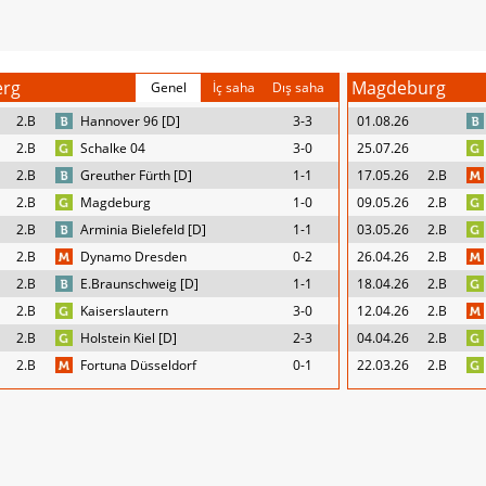
erg
Magdeburg
Genel
İç saha
Dış saha
2.B
Hannover 96 [D]
3-3
01.08.26
2.B
Schalke 04
3-0
25.07.26
2.B
Greuther Fürth [D]
1-1
17.05.26
2.B
2.B
Magdeburg
1-0
09.05.26
2.B
2.B
Arminia Bielefeld [D]
1-1
03.05.26
2.B
2.B
Dynamo Dresden
0-2
26.04.26
2.B
2.B
E.Braunschweig [D]
1-1
18.04.26
2.B
2.B
Kaiserslautern
3-0
12.04.26
2.B
2.B
Holstein Kiel [D]
2-3
04.04.26
2.B
2.B
Fortuna Düsseldorf
0-1
22.03.26
2.B