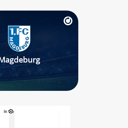
Magdeburg
İlk Yarı