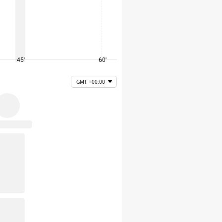
45'
60'
75'
GMT +00:00