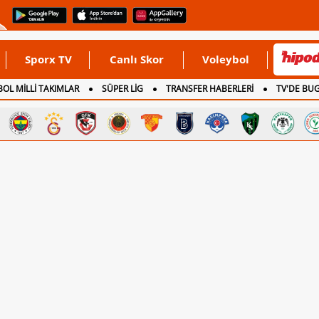
Sporx TV
Canlı Skor
Voleybol
OL MİLLİ TAKIMLAR
SÜPER LİG
TRANSFER HABERLERİ
TV'DE BU