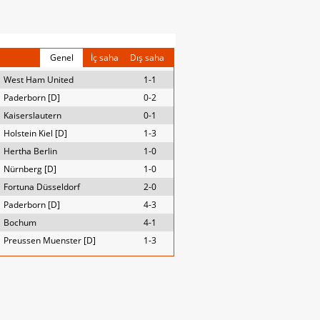
Genel
İç saha
Dış saha
West Ham United
1-1
Paderborn [D]
0-2
Kaiserslautern
0-1
Holstein Kiel [D]
1-3
Hertha Berlin
1-0
Nürnberg [D]
1-0
Fortuna Düsseldorf
2-0
Paderborn [D]
4-3
Bochum
4-1
Preussen Muenster [D]
1-3