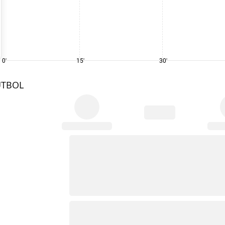
0'
15'
30'
UTBOL