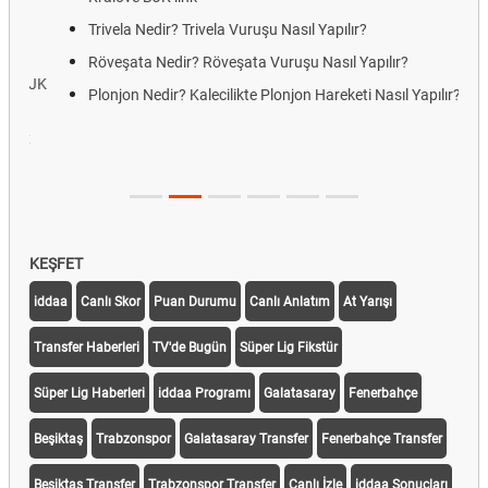
Trivela Nedir? Trivela Vuruşu Nasıl Yapılır?
Röveşata Nedir? Röveşata Vuruşu Nasıl Yapılır?
Plonjon Nedir? Kalecilikte Plonjon Hareketi Nasıl Yapılır?
KEŞFET
iddaa
Canlı Skor
Puan Durumu
Canlı Anlatım
At Yarışı
Transfer Haberleri
TV'de Bugün
Süper Lig Fikstür
Süper Lig Haberleri
iddaa Programı
Galatasaray
Fenerbahçe
Beşiktaş
Trabzonspor
Galatasaray Transfer
Fenerbahçe Transfer
Beşiktaş Transfer
Trabzonspor Transfer
Canlı İzle
iddaa Sonuçları
Aktif Sayaç