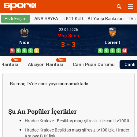
ANA SAYFA
İLK11 KUR
At Yarışı Bankoları
TV'
Hızlı Erişim
22.02.2026
Maç Sonu
Nice
Lorient
3 - 3
M
G
G
G
B
G
G
G
G
M
Yeni
Yeni
 Haritası
Aksiyon Haritası
Canlı Puan Durumu
Canlı 
Bu maç Tv'de canlı yayınlanmamaktadır.
Şu An Popüler İçerikler
Hradec Kralove - Beşiktaş maçı şifresiz izle canlı tv100 linki
Hradec Kralove Beşiktaş maçı şifresiz tv100 izle, Hradec
Kralove BJK link