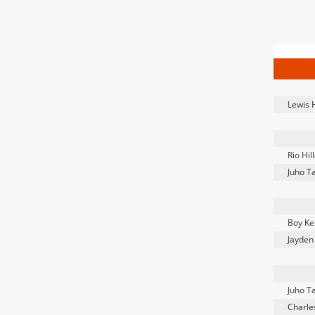
Lewis 
Rio Hil
Juho Ta
Boy K
Jayden
Juho Ta
Charle