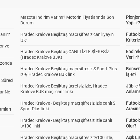
Mazota İndirim Var mı? Motorin Fiyatlarında Son
Plonjon
Durum
Yapılır
anır?
Hradec Kralove Beşiktaş maçı şifresiz canlı yayın
Futbold
izle
Kriterle
or ve
Hradec Kralove Beşiktaş CANLI İZLE ŞİFRESİZ
Endire
(Hradec Kralove BJK)
Verilir?
ezonda
Hradec Kralove Beşiktaş maçı şifresiz S Sport Plus
Bonserv
izle, Hradec Kralove BJK link
İşler?
 Süreci
Hradec Kralove Beşiktaş ücretsiz izle, Hradec
Jübile
Kralove BJK maçı canlı linki
Anlama
ar Ne
Hradec Kralove - Beşiktaş maçı şifresiz izle canlı S
Futbold
Sport Plus linki
Arasınd
amları
Hradec Kralove - Beşiktaş maçı şifresiz izle canlı
Futbol
tv100 linki
Olur?
Hradec Kralove Beşiktaş maçı şifresiz tv100 izle,
Açık L