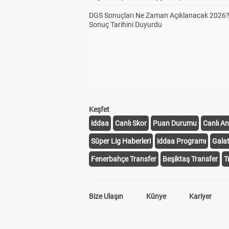
DGS Sonuçları Ne Zaman Açıklanacak 2026
Sonuç Tarihini Duyurdu
Keşfet
iddaa
Canlı Skor
Puan Durumu
Canlı An
Süper Lig Haberleri
iddaa Programı
Gala
Fenerbahçe Transfer
Beşiktaş Transfer
T
Bize Ulaşın
Künye
Kariyer