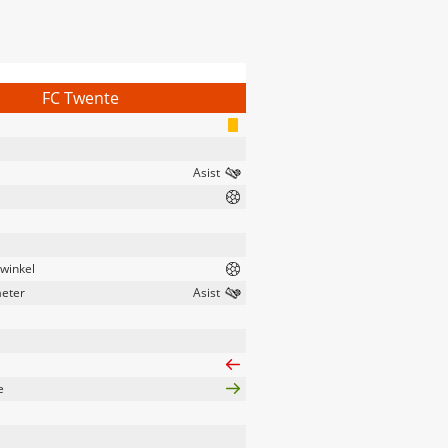
FC Twente
swinkel
aeter
e