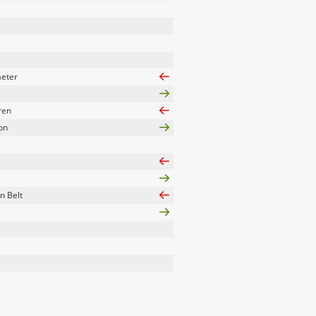
aeter
ren
on
n Belt