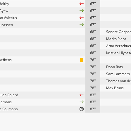
Holtby
67''
 Ayew
67''
on Valerius
67''
ucassen
67''
68''
Sondre Oerjas
68''
Marko Pjaca
68''
Arno Verschue
68''
Kristian Hlynss
oefkens
76''
78''
Daan Rots
78''
Sam Lammers
78''
Thomas van de
78''
Max Bruns
lien Balard
83''
Leemans
83''
a Soumano
87''