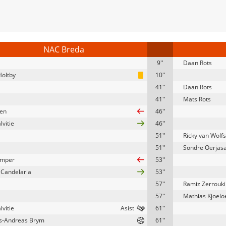
NAC Breda
9''
Daan Rots
Holtby
10''
41''
Daan Rots
41''
Mats Rots
len
46''
lvitie
46''
51''
Ricky van Wolf
51''
Sondre Oerjas
emper
53''
 Candelaria
53''
57''
Ramiz Zerrouki
57''
Mathias Kjoelo
lvitie
61''
s-Andreas Brym
61''