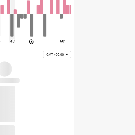
45'
60'
75'
GMT +00:00