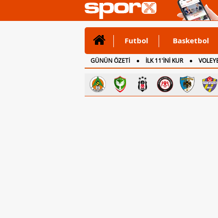
Futbol
Basketbol
GÜNÜN ÖZETİ
İLK 11'İNİ KUR
VOLEYB
CANLI ANLATIM
İNGİLTERE