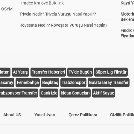
Hradec Kralove BJK link
Kayıt Y
? ÖSYM
Trivela Nedir? Trivela Vuruşu Nasıl Yapılır?
Motorin
Beklene
Röveşata Nedir? Röveşata Vuruşu Nasıl Yapılır?
Fındık 
Fiyatla
latım
At Yarışı
Transfer Haberleri
TV'de Bugün
Süper Lig Fikstür
tasaray
Fenerbahçe
Beşiktaş
Trabzonspor
Galatasaray Transfer
rabzonspor Transfer
Canlı İzle
iddaa Sonuçları
Aktif Sayaç
About US
Yasal Uyarı
Çerez Politikası
Gizlilik Politi