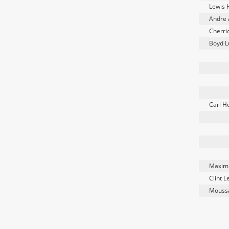
Lewis 
Andre
Cherri
Boyd L
Carl H
Maximi
Clint 
Mouss