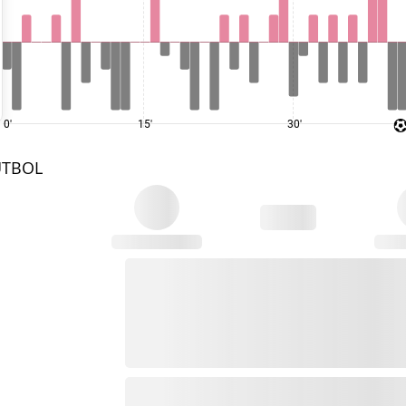
0'
15'
30'
UTBOL