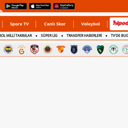
Sporx TV
Canlı Skor
Voleybol
OL MİLLİ TAKIMLAR
SÜPER LİG
TRANSFER HABERLERİ
TV'DE BU