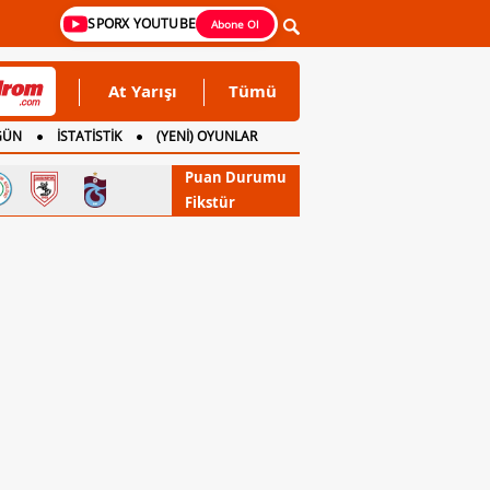
SPORX YOUTUBE
Abone Ol
At Yarışı
Tümü
GÜN
İSTATİSTİK
(YENİ) OYUNLAR
Puan Durumu
Fikstür