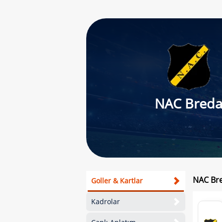
NAC Bred
NAC Bre
Goller & Kartlar
Kadrolar