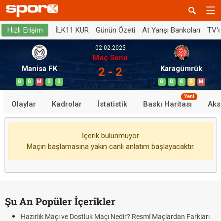
İLK11 KUR
Günün Özeti
At Yarışı Bankoları
TV'
Hızlı Erişim
02.02.2025
Maç Sonu
Manisa FK
Karagümrük
2 - 2
G
G
M
G
G
G
G
G
B
M
Yeni
Olaylar
Kadrolar
İstatistik
Baskı Haritası
Aks
İçerik bulunmuyor
Maçın başlamasına yakın canlı anlatım başlayacaktır.
Şu An Popüler İçerikler
Hazırlık Maçı ve Dostluk Maçı Nedir? Resmî Maçlardan Farkları