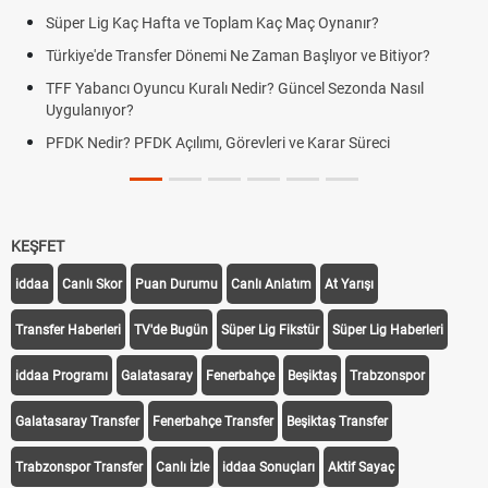
Süper Lig Kaç Hafta ve Toplam Kaç Maç Oynanır?
Türkiye'de Transfer Dönemi Ne Zaman Başlıyor ve Bitiyor?
TFF Yabancı Oyuncu Kuralı Nedir? Güncel Sezonda Nasıl
Uygulanıyor?
PFDK Nedir? PFDK Açılımı, Görevleri ve Karar Süreci
KEŞFET
iddaa
Canlı Skor
Puan Durumu
Canlı Anlatım
At Yarışı
Transfer Haberleri
TV'de Bugün
Süper Lig Fikstür
Süper Lig Haberleri
iddaa Programı
Galatasaray
Fenerbahçe
Beşiktaş
Trabzonspor
Galatasaray Transfer
Fenerbahçe Transfer
Beşiktaş Transfer
Trabzonspor Transfer
Canlı İzle
iddaa Sonuçları
Aktif Sayaç