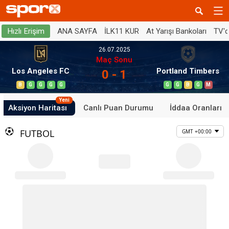
ANA SAYFA
İLK11 KUR
At Yarışı Bankoları
TV'
Hızlı Erişim
26.07.2025
Maç Sonu
Los Angeles FC
Portland Timbers
0 - 1
B
G
G
G
G
G
G
B
G
M
Yeni
Aksiyon Haritası
Canlı Puan Durumu
İddaa Oranları
FUTBOL
GMT +00:00