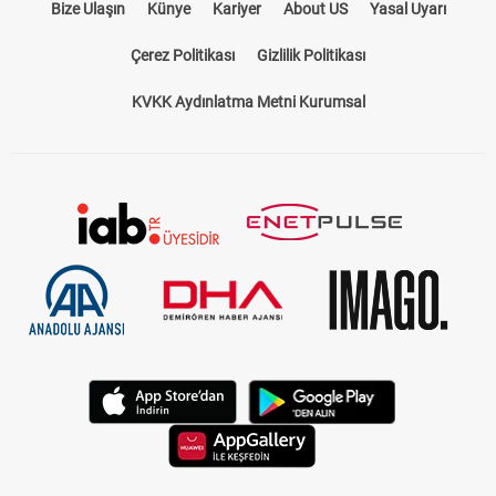
Bize Ulaşın
Künye
Kariyer
About US
Yasal Uyarı
Çerez Politikası
Gizlilik Politikası
KVKK Aydınlatma Metni Kurumsal