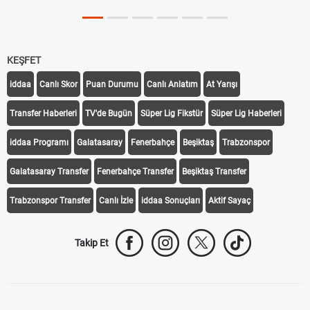
KEŞFET
iddaa
Canlı Skor
Puan Durumu
Canlı Anlatım
At Yarışı
Transfer Haberleri
TV'de Bugün
Süper Lig Fikstür
Süper Lig Haberleri
iddaa Programı
Galatasaray
Fenerbahçe
Beşiktaş
Trabzonspor
Galatasaray Transfer
Fenerbahçe Transfer
Beşiktaş Transfer
Trabzonspor Transfer
Canlı İzle
iddaa Sonuçları
Aktif Sayaç
Takip Et