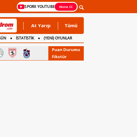
SPORX YOUTUBE
Abone Ol
At Yarışı
Tümü
GÜN
İSTATİSTİK
(YENİ) OYUNLAR
Puan Durumu
Fikstür