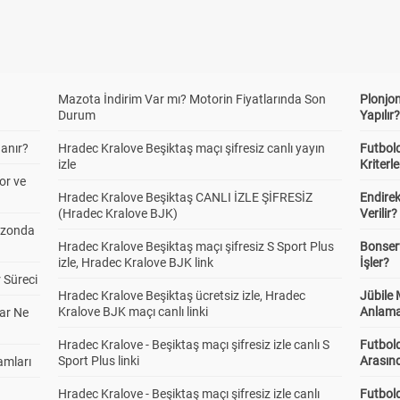
Mazota İndirim Var mı? Motorin Fiyatlarında Son
Plonjon
Durum
Yapılır
anır?
Hradec Kralove Beşiktaş maçı şifresiz canlı yayın
Futbold
izle
Kriterle
or ve
Hradec Kralove Beşiktaş CANLI İZLE ŞİFRESİZ
Endire
(Hradec Kralove BJK)
Verilir?
ezonda
Hradec Kralove Beşiktaş maçı şifresiz S Sport Plus
Bonserv
izle, Hradec Kralove BJK link
İşler?
 Süreci
Hradec Kralove Beşiktaş ücretsiz izle, Hradec
Jübile
Kralove BJK maçı canlı linki
Anlama
ar Ne
Hradec Kralove - Beşiktaş maçı şifresiz izle canlı S
Futbold
Sport Plus linki
Arasınd
amları
Hradec Kralove - Beşiktaş maçı şifresiz izle canlı
Futbol