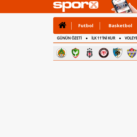
Futbol
Basketbol
GÜNÜN ÖZETİ
İLK 11'İNİ KUR
VOLEYB
CANLI ANLATIM
İNGİLTERE