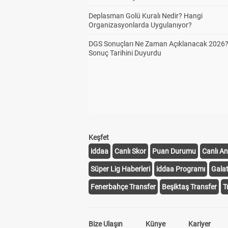
Deplasman Golü Kuralı Nedir? Hangi
Organizasyonlarda Uygulanıyor?
DGS Sonuçları Ne Zaman Açıklanacak 2026
Sonuç Tarihini Duyurdu
Keşfet
iddaa
Canlı Skor
Puan Durumu
Canlı An
Süper Lig Haberleri
iddaa Programı
Gala
Fenerbahçe Transfer
Beşiktaş Transfer
T
Bize Ulaşın
Künye
Kariyer