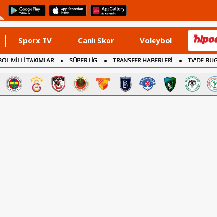
Sporx TV
Canlı Skor
Voleybol
OL MİLLİ TAKIMLAR
SÜPER LİG
TRANSFER HABERLERİ
TV'DE BU