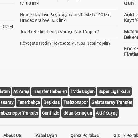
tv100 linki
Olur?
Hradec Kralove Beşiktaş maçı şifresiz tv100 izle,
Açık L
Hradec Kralove BJK link
Kayıt Y
? ÖSYM
Trivela Nedir? Trivela Vuruşu Nasıl Yapılır?
Motorin
Beklene
Röveşata Nedir? Röveşata Vuruşu Nasıl Yapılır?
Fındık 
Fiyatla
latım
At Yarışı
Transfer Haberleri
TV'de Bugün
Süper Lig Fikstür
tasaray
Fenerbahçe
Beşiktaş
Trabzonspor
Galatasaray Transfer
rabzonspor Transfer
Canlı İzle
iddaa Sonuçları
Aktif Sayaç
About US
Yasal Uyarı
Çerez Politikası
Gizlilik Politi