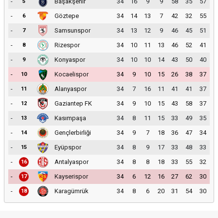
-
Başakşehir
34
16
9
9
58
35
57
5
-
Göztepe
34
14
13
7
42
32
55
6
-
Samsunspor
34
13
12
9
46
45
51
7
-
Rizespor
34
10
11
13
46
52
41
8
-
Konyaspor
34
10
10
14
43
50
40
9
-
Kocaelispor
34
9
10
15
26
38
37
10
-
Alanyaspor
34
7
16
11
41
41
37
11
-
Gaziantep FK
34
9
10
15
43
58
37
12
-
Kasımpaşa
34
8
11
15
33
49
35
13
-
Gençlerbirliği
34
9
7
18
36
47
34
14
-
Eyüpspor
34
8
9
17
33
48
33
15
-
Antalyaspor
34
8
8
18
33
55
32
16
-
Kayserispor
34
6
12
16
27
62
30
17
-
Karagümrük
34
8
6
20
31
54
30
18