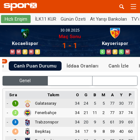
İLK11 KUR
Günün Özeti
At Yarışı Bankoları
TV'
Hızlı Erişim
30.08.2025
Maç Sonu
Kocaelispor
Kayserispor
1 - 1
M
M
B
M
B
G
M
B
G
M
Yeni
sı
Canlı Puan Durumu
İddaa Oranları
Canlı İzle
Genel
İç Saha
Dış Saha
Sıra
Takım
O
G
B
M
A
Y
P
-
Galatasaray
34
24
5
5
77
30
77
1
-
Fenerbahçe
34
21
11
2
77
37
74
2
-
Trabzonspor
34
20
9
5
61
39
69
3
-
Beşiktaş
34
17
9
8
59
40
60
4