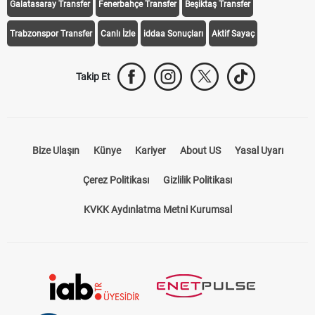
Galatasaray Transfer
Fenerbahçe Transfer
Beşiktaş Transfer
Trabzonspor Transfer
Canlı İzle
iddaa Sonuçları
Aktif Sayaç
Takip Et
Bize Ulaşın
Künye
Kariyer
About US
Yasal Uyarı
Çerez Politikası
Gizlilik Politikası
KVKK Aydınlatma Metni Kurumsal