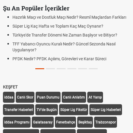
Şu An Popüler İçerikler
Hazırlık Maçı ve Dostluk Maçı Nedir? Resmî Maçlardan Farkları
Süper Lig Kaç Hafta ve Toplam Kaç Maç Oynanır?
Türkiye'de Transfer Dönemi Ne Zaman Başlıyor ve Bitiyor?
TFF Yabancı Oyuncu Kuralı Nedir? Güncel Sezonda Nasıl
Uygulanıyor?
PFDK Nedir? PFDK Açılımı, Görevleri ve Karar Süreci
KEŞFET
iddaa
Canlı Skor
Puan Durumu
Canlı Anlatım
At Yarışı
Transfer Haberleri
TV'de Bugün
Süper Lig Fikstür
Süper Lig Haberleri
iddaa Programı
Galatasaray
Fenerbahçe
Beşiktaş
Trabzonspor