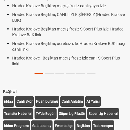
Hradec Kralove Beşiktaş maçı şifresiz canlı yayın izle
Hradec Kralove Beşiktaş CANLI İZLE ŞİFRESİZ (Hradec Kralove
BJK)
Hradec Kralove Beşiktaş maçı şifresiz S Sport Plus izle, Hradec
Kralove BJK link
Hradec Kralove Beşiktaş ücretsiz izle, Hradec Kralove BJK maçı
canlı linki
Hradec Kralove - Beşiktaş maçı şifresiz izle canlı S Sport Plus
linki
KEŞFET
iddaa
Canlı Skor
Puan Durumu
Canlı Anlatım
At Yarışı
Transfer Haberleri
TV'de Bugün
Süper Lig Fikstür
Süper Lig Haberleri
iddaa Programı
Galatasaray
Fenerbahçe
Beşiktaş
Trabzonspor