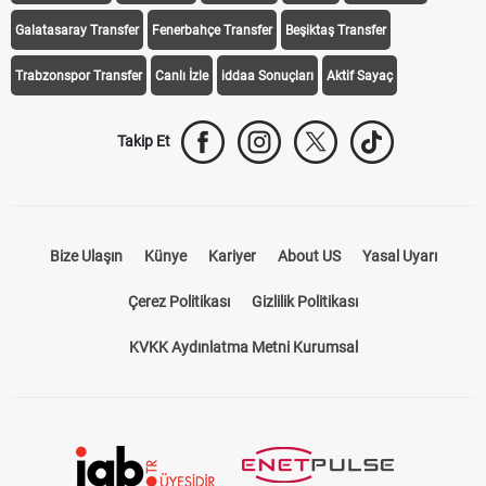
Galatasaray Transfer
Fenerbahçe Transfer
Beşiktaş Transfer
Trabzonspor Transfer
Canlı İzle
iddaa Sonuçları
Aktif Sayaç
Takip Et
Bize Ulaşın
Künye
Kariyer
About US
Yasal Uyarı
Çerez Politikası
Gizlilik Politikası
KVKK Aydınlatma Metni Kurumsal