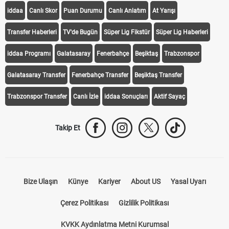
iddaa
Canlı Skor
Puan Durumu
Canlı Anlatım
At Yarışı
Transfer Haberleri
TV'de Bugün
Süper Lig Fikstür
Süper Lig Haberleri
iddaa Programı
Galatasaray
Fenerbahçe
Beşiktaş
Trabzonspor
Galatasaray Transfer
Fenerbahçe Transfer
Beşiktaş Transfer
Trabzonspor Transfer
Canlı İzle
iddaa Sonuçları
Aktif Sayaç
Takip Et
Bize Ulaşın
Künye
Kariyer
About US
Yasal Uyarı
Çerez Politikası
Gizlilik Politikası
KVKK Aydınlatma Metni Kurumsal