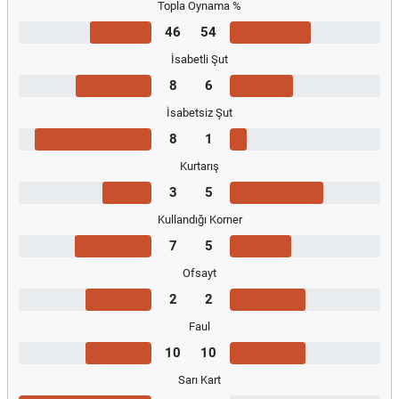
Topla Oynama %
46
54
İsabetli Şut
8
6
İsabetsiz Şut
8
1
Kurtarış
3
5
Kullandığı Korner
7
5
Ofsayt
2
2
Faul
10
10
Sarı Kart