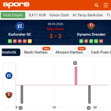
İLK11 KUR
Günün Özeti
At Yarışı Bankoları
TV
Hızlı Erişim
08.03.2026
Maç Sonu
Karlsruher SC
Dynamo Dresden
3 - 3
G
M
M
M
B
G
M
G
G
M
Yeni
Yeni
İstatistik
Baskı Haritası
Aksiyon Haritası
Canlı Puan
0'
15'
30'