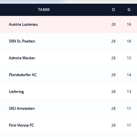
TAKIM
O
G
Austria Lustenau
28
16
SKN St. Poelten
28
16
Admira Wacker
28
12
Floridsdorfer AC
28
14
Liefering
28
13
SKU Amstetten
28
11
First Vienna FC
28
11