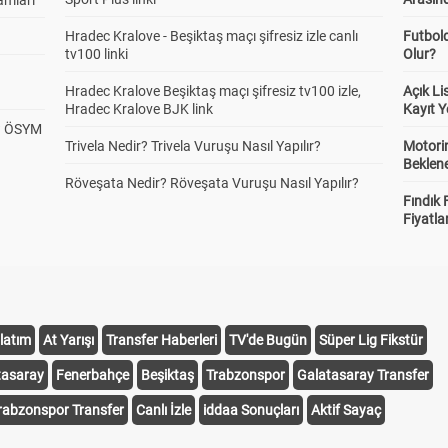
amları
Hradec Kralove - Beşiktaş maçı şifresiz izle canlı
Futbol
tv100 linki
Olur?
Hradec Kralove Beşiktaş maçı şifresiz tv100 izle,
Açık L
Hradec Kralove BJK link
Kayıt Y
? ÖSYM
Trivela Nedir? Trivela Vuruşu Nasıl Yapılır?
Motorin
Beklene
Röveşata Nedir? Röveşata Vuruşu Nasıl Yapılır?
Fındık 
Fiyatla
latım
At Yarışı
Transfer Haberleri
TV'de Bugün
Süper Lig Fikstür
tasaray
Fenerbahçe
Beşiktaş
Trabzonspor
Galatasaray Transfer
rabzonspor Transfer
Canlı İzle
iddaa Sonuçları
Aktif Sayaç