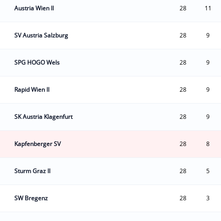
Austria Wien II
28
11
SV Austria Salzburg
28
9
SPG HOGO Wels
28
9
Rapid Wien II
28
9
SK Austria Klagenfurt
28
9
Kapfenberger SV
28
8
Sturm Graz II
28
5
SW Bregenz
28
3