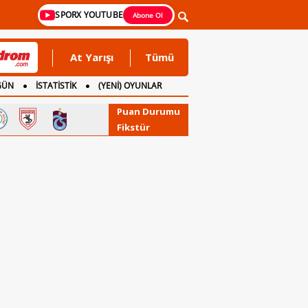
SPORX YOUTUBE
Abone Ol
At Yarışı
Tümü
GÜN
İSTATİSTİK
(YENİ) OYUNLAR
Puan Durumu
Fikstür