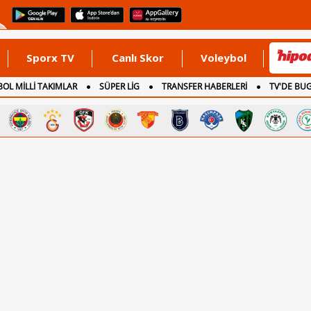
Sporx TV
Canlı Skor
Voleybol
OL MİLLİ TAKIMLAR
SÜPER LİG
TRANSFER HABERLERİ
TV'DE BU