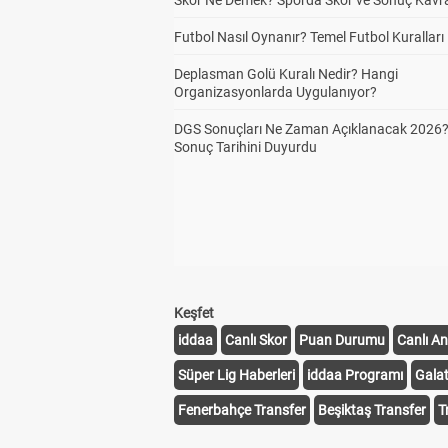
Skor Ne Demek? Sporda Skor ve Sonuç Kavr
Futbol Nasıl Oynanır? Temel Futbol Kuralları
Deplasman Golü Kuralı Nedir? Hangi
Organizasyonlarda Uygulanıyor?
DGS Sonuçları Ne Zaman Açıklanacak 2026
Sonuç Tarihini Duyurdu
Keşfet
iddaa
Canlı Skor
Puan Durumu
Canlı An
Süper Lig Haberleri
iddaa Programı
Gala
Fenerbahçe Transfer
Beşiktaş Transfer
T