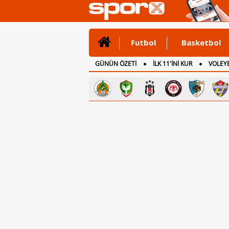
Futbol
Basketbol
GÜNÜN ÖZETİ
İLK 11'İNİ KUR
VOLEYB
CANLI ANLATIM
İNGİLTERE