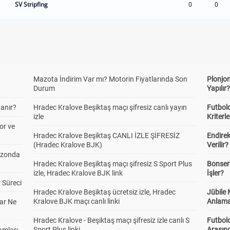
SV Stripfing
0
0
Mazota İndirim Var mı? Motorin Fiyatlarında Son
Plonjon
Durum
Yapılır
anır?
Hradec Kralove Beşiktaş maçı şifresiz canlı yayın
Futbold
izle
Kriterle
or ve
Hradec Kralove Beşiktaş CANLI İZLE ŞİFRESİZ
Endire
(Hradec Kralove BJK)
Verilir?
ezonda
Hradec Kralove Beşiktaş maçı şifresiz S Sport Plus
Bonserv
izle, Hradec Kralove BJK link
İşler?
 Süreci
Hradec Kralove Beşiktaş ücretsiz izle, Hradec
Jübile
Kralove BJK maçı canlı linki
Anlama
ar Ne
Hradec Kralove - Beşiktaş maçı şifresiz izle canlı S
Futbold
Sport Plus linki
Arasınd