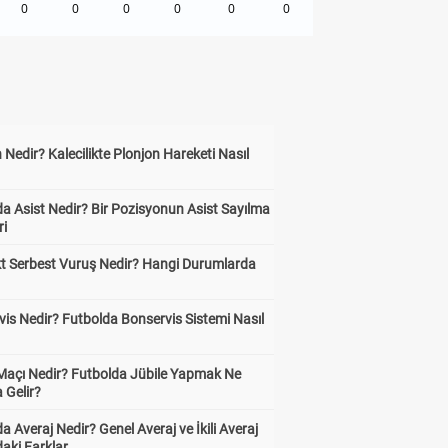
0
0
0
0
0
0
 Nedir? Kalecilikte Plonjon Hareketi Nasıl
?
a Asist Nedir? Bir Pozisyonun Asist Sayılma
ri
kt Serbest Vuruş Nedir? Hangi Durumlarda
is Nedir? Futbolda Bonservis Sistemi Nasıl
 Maçı Nedir? Futbolda Jübile Yapmak Ne
 Gelir?
a Averaj Nedir? Genel Averaj ve İkili Averaj
aki Farklar