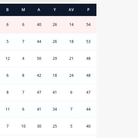
B
M
A
Y
AV
P
6
6
40
26
14
54
5
7
44
26
18
53
12
4
50
29
21
48
6
8
42
18
24
48
8
7
47
41
6
47
11
6
41
34
7
44
7
10
30
25
5
40