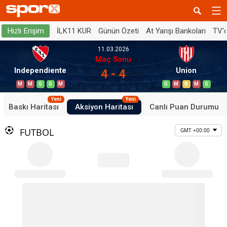
İLK11 KUR
Günün Özeti
At Yarışı Bankoları
TV'
Hızlı Erişim
11.03.2026
Maç Sonu
Independiente
Union
4 - 4
M
M
G
G
M
G
M
B
M
G
Yeni
Yeni
Baskı Haritası
Aksiyon Haritası
Canlı Puan Durumu
FUTBOL
GMT +00:00