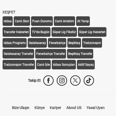
KEŞFET
iddaa
Canlı Skor
Puan Durumu
Canlı Anlatım
At Yarışı
Transfer Haberleri
TV'de Bugün
Süper Lig Fikstür
Süper Lig Haberleri
iddaa Programı
Galatasaray
Fenerbahçe
Beşiktaş
Trabzonspor
Galatasaray Transfer
Fenerbahçe Transfer
Beşiktaş Transfer
Trabzonspor Transfer
Canlı İzle
iddaa Sonuçları
Aktif Sayaç
Takip Et
Bize Ulaşın
Künye
Kariyer
About US
Yasal Uyarı