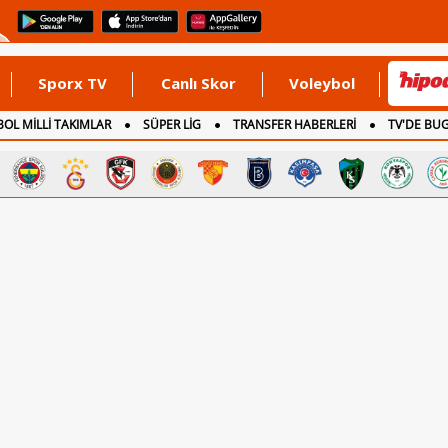
Sporx TV
Canlı Skor
Voleybol
OL MİLLİ TAKIMLAR
SÜPER LİG
TRANSFER HABERLERİ
TV'DE BU