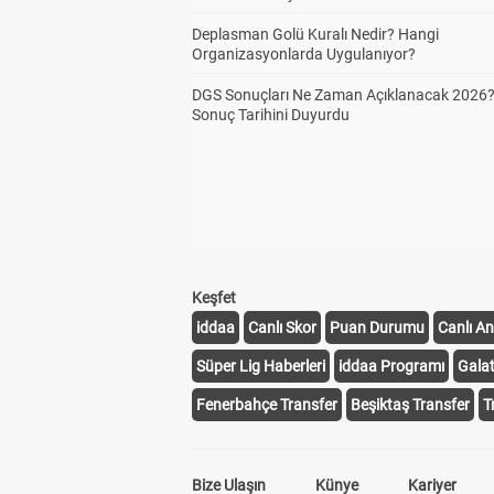
Deplasman Golü Kuralı Nedir? Hangi
Organizasyonlarda Uygulanıyor?
DGS Sonuçları Ne Zaman Açıklanacak 2026
Sonuç Tarihini Duyurdu
Keşfet
iddaa
Canlı Skor
Puan Durumu
Canlı An
Süper Lig Haberleri
iddaa Programı
Gala
Fenerbahçe Transfer
Beşiktaş Transfer
T
Bize Ulaşın
Künye
Kariyer