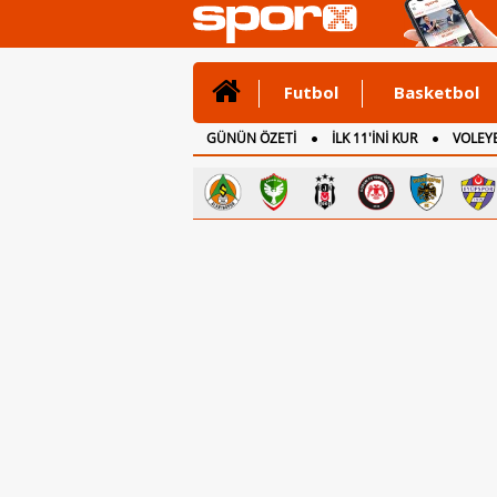
Futbol
Basketbol
GÜNÜN ÖZETİ
İLK 11'İNİ KUR
VOLEYB
CANLI ANLATIM
İNGİLTERE