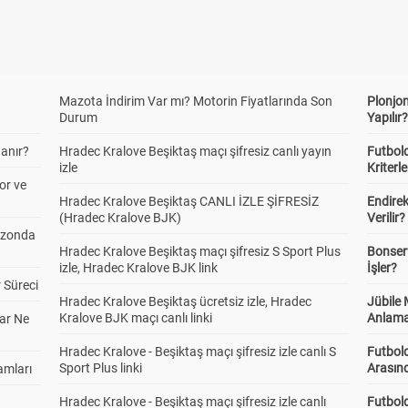
Mazota İndirim Var mı? Motorin Fiyatlarında Son
Plonjon
Durum
Yapılır
anır?
Hradec Kralove Beşiktaş maçı şifresiz canlı yayın
Futbold
izle
Kriterle
or ve
Hradec Kralove Beşiktaş CANLI İZLE ŞİFRESİZ
Endire
(Hradec Kralove BJK)
Verilir?
ezonda
Hradec Kralove Beşiktaş maçı şifresiz S Sport Plus
Bonserv
izle, Hradec Kralove BJK link
İşler?
 Süreci
Hradec Kralove Beşiktaş ücretsiz izle, Hradec
Jübile
Kralove BJK maçı canlı linki
Anlama
ar Ne
Hradec Kralove - Beşiktaş maçı şifresiz izle canlı S
Futbold
Sport Plus linki
Arasınd
amları
Hradec Kralove - Beşiktaş maçı şifresiz izle canlı
Futbol