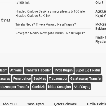
tv100 linki
Olur?
Hradec Kralove Beşiktaş maçı şifresiz tv100 izle,
Açık L
Hradec Kralove BJK link
Kayıt Y
? ÖSYM
Trivela Nedir? Trivela Vuruşu Nasıl Yapılır?
Motorin
Beklene
Röveşata Nedir? Röveşata Vuruşu Nasıl Yapılır?
Fındık 
Fiyatla
latım
At Yarışı
Transfer Haberleri
TV'de Bugün
Süper Lig Fikstür
tasaray
Fenerbahçe
Beşiktaş
Trabzonspor
Galatasaray Transfer
rabzonspor Transfer
Canlı İzle
iddaa Sonuçları
Aktif Sayaç
About US
Yasal Uyarı
Çerez Politikası
Gizlilik Politi