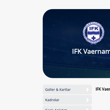
IFK Vaerna
IFK Vae
Goller & Kartlar
Kadrolar