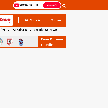
SPORX YOUTUBE
Abone Ol
At Yarışı
Tümü
GÜN
İSTATİSTİK
(YENİ) OYUNLAR
Puan Durumu
Fikstür