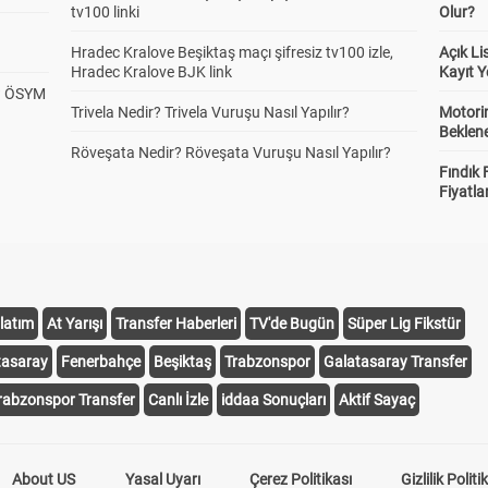
tv100 linki
Olur?
Hradec Kralove Beşiktaş maçı şifresiz tv100 izle,
Açık L
Hradec Kralove BJK link
Kayıt Y
? ÖSYM
Trivela Nedir? Trivela Vuruşu Nasıl Yapılır?
Motorin
Beklene
Röveşata Nedir? Röveşata Vuruşu Nasıl Yapılır?
Fındık 
Fiyatla
latım
At Yarışı
Transfer Haberleri
TV'de Bugün
Süper Lig Fikstür
tasaray
Fenerbahçe
Beşiktaş
Trabzonspor
Galatasaray Transfer
rabzonspor Transfer
Canlı İzle
iddaa Sonuçları
Aktif Sayaç
About US
Yasal Uyarı
Çerez Politikası
Gizlilik Politi