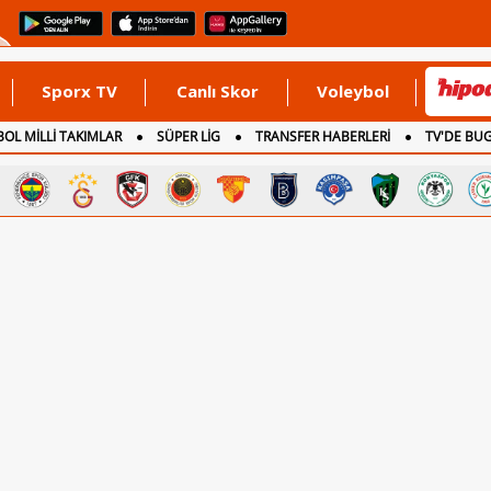
Sporx TV
Canlı Skor
Voleybol
OL MİLLİ TAKIMLAR
SÜPER LİG
TRANSFER HABERLERİ
TV'DE BU