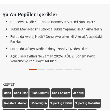
Şu An Popüler İçerikler
Bonservis Nedir? Futbolda Bonservis Sistemi Nasıl İşler?
Jübile Maçı Nedir? Futbolda Jübile Yapmak Ne Anlama Gelir?
Futbolda Averaj Nedir? Genel Averaj ve İkili Averaj Arasındaki
Farklar
Futbolda Ofsayt Nedir? Ofsayt Nasıl ve Neden Olur?
Açık Lise Kayıtları Ne Zaman 2026? AÖL 2. Dönem Kayıt
Yenileme ve Yeni Kayıt Tarihleri
KEŞFET
iddaa
Canlı Skor
Puan Durumu
Canlı Anlatım
At Yarışı
Transfer Haberleri
TV'de Bugün
Süper Lig Fikstür
Süper Lig Haberleri