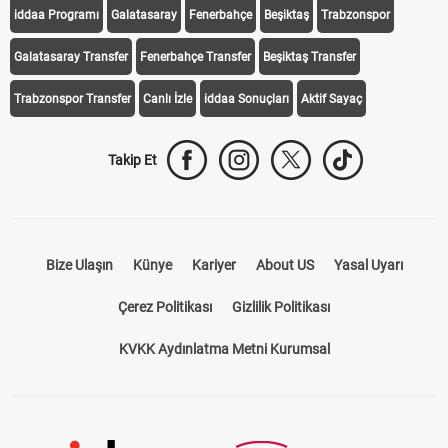
iddaa Programı
Galatasaray
Fenerbahçe
Beşiktaş
Trabzonspor
Galatasaray Transfer
Fenerbahçe Transfer
Beşiktaş Transfer
Trabzonspor Transfer
Canlı İzle
iddaa Sonuçları
Aktif Sayaç
Takip Et
Bize Ulaşın
Künye
Kariyer
About US
Yasal Uyarı
Çerez Politikası
Gizlilik Politikası
KVKK Aydınlatma Metni Kurumsal