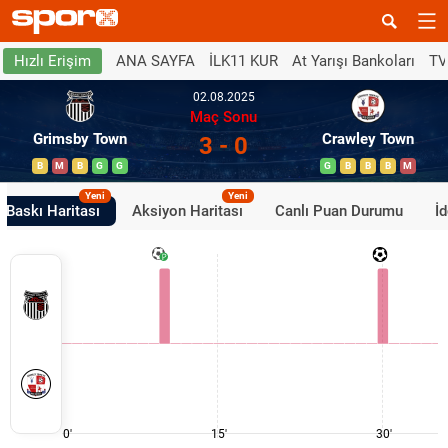
ANA SAYFA
İLK11 KUR
At Yarışı Bankoları
TV
Hızlı Erişim
02.08.2025
Maç Sonu
Grimsby Town
Crawley Town
3 - 0
B
M
B
G
G
G
B
B
B
M
Yeni
Yeni
Baskı Haritası
Aksiyon Haritası
Canlı Puan Durumu
İ
0'
15'
30'