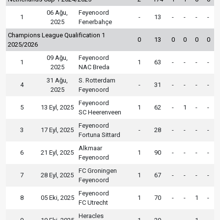
06 Ağu,
Feyenoord
1
-
13
-
-
-
-
2025
Fenerbahçe
Champions League Qualification 1
0
13
0
0
0
0
2025/2026
09 Ağu,
Feyenoord
1
1
63
-
-
-
-
2025
NAC Breda
31 Ağu,
S. Rotterdam
4
-
31
-
-
-
-
2025
Feyenoord
Feyenoord
5
13 Eyl, 2025
1
62
-
1
-
-
SC Heerenveen
Feyenoord
3
17 Eyl, 2025
-
28
-
-
-
-
Fortuna Sittard
Alkmaar
6
21 Eyl, 2025
1
90
-
-
-
-
Feyenoord
FC Groningen
7
28 Eyl, 2025
1
67
-
-
-
-
Feyenoord
Feyenoord
8
05 Eki, 2025
1
70
-
-
1
-
FC Utrecht
Heracles