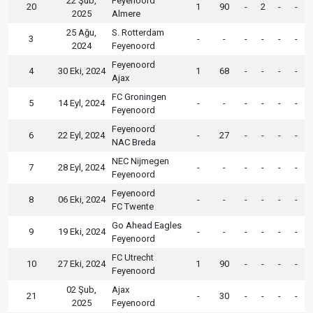
22 Şub,
Feyenoord
20
1
90
-
2
-
-
2025
Almere
25 Ağu,
S. Rotterdam
3
-
-
-
-
-
-
2024
Feyenoord
Feyenoord
4
30 Eki, 2024
1
68
-
-
-
-
Ajax
FC Groningen
5
14 Eyl, 2024
-
-
-
-
-
-
Feyenoord
Feyenoord
6
22 Eyl, 2024
-
27
-
-
-
-
NAC Breda
NEC Nijmegen
7
28 Eyl, 2024
-
-
-
-
-
-
Feyenoord
Feyenoord
8
06 Eki, 2024
-
-
-
-
-
-
FC Twente
Go Ahead Eagles
9
19 Eki, 2024
-
-
-
-
-
-
Feyenoord
FC Utrecht
10
27 Eki, 2024
1
90
-
-
-
-
Feyenoord
02 Şub,
Ajax
21
-
30
-
-
-
-
2025
Feyenoord