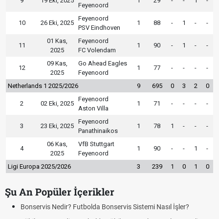
9
19 Eki, 2025
1
29
-
-
1
-
Feyenoord
Feyenoord
10
26 Eki, 2025
1
88
-
1
-
-
PSV Eindhoven
01 Kas,
Feyenoord
11
1
90
-
1
-
-
2025
FC Volendam
09 Kas,
Go Ahead Eagles
12
1
77
-
-
-
-
2025
Feyenoord
Netherlands 1 2025/2026
9
695
0
3
2
0
Feyenoord
2
02 Eki, 2025
1
71
-
-
-
-
Aston Villa
Feyenoord
3
23 Eki, 2025
1
78
1
-
-
-
Panathinaikos
06 Kas,
VfB Stuttgart
4
1
90
-
-
1
-
2025
Feyenoord
Ligi Europa 2025/2026
3
239
1
0
1
0
Şu An Popüler İçerikler
ervis Nedir? Futbolda Bonservis Sistemi Nasıl İşler?
DGS So
Tarihin