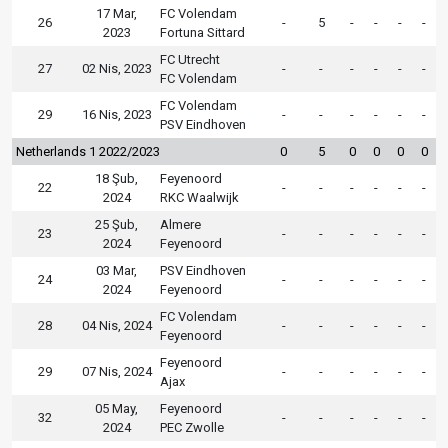
17 Mar,
FC Volendam
26
-
5
-
-
-
-
2023
Fortuna Sittard
FC Utrecht
27
02 Nis, 2023
-
-
-
-
-
-
FC Volendam
FC Volendam
29
16 Nis, 2023
-
-
-
-
-
-
PSV Eindhoven
Netherlands 1 2022/2023
0
5
0
0
0
0
18 Şub,
Feyenoord
22
-
-
-
-
-
-
2024
RKC Waalwijk
25 Şub,
Almere
23
-
-
-
-
-
-
2024
Feyenoord
03 Mar,
PSV Eindhoven
24
-
-
-
-
-
-
2024
Feyenoord
FC Volendam
28
04 Nis, 2024
-
-
-
-
-
-
Feyenoord
Feyenoord
29
07 Nis, 2024
-
-
-
-
-
-
Ajax
05 May,
Feyenoord
32
-
-
-
-
-
-
2024
PEC Zwolle