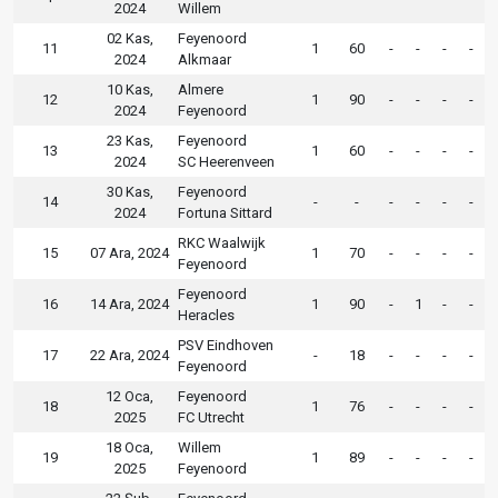
2024
Willem
02 Kas,
Feyenoord
11
1
60
-
-
-
-
2024
Alkmaar
10 Kas,
Almere
12
1
90
-
-
-
-
2024
Feyenoord
23 Kas,
Feyenoord
13
1
60
-
-
-
-
2024
SC Heerenveen
30 Kas,
Feyenoord
14
-
-
-
-
-
-
2024
Fortuna Sittard
RKC Waalwijk
15
07 Ara, 2024
1
70
-
-
-
-
Feyenoord
Feyenoord
16
14 Ara, 2024
1
90
-
1
-
-
Heracles
PSV Eindhoven
17
22 Ara, 2024
-
18
-
-
-
-
Feyenoord
12 Oca,
Feyenoord
18
1
76
-
-
-
-
2025
FC Utrecht
18 Oca,
Willem
19
1
89
-
-
-
-
2025
Feyenoord