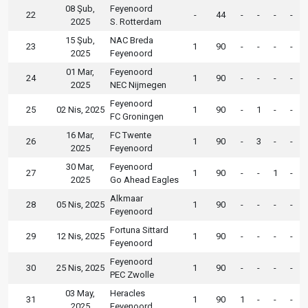
08 Şub,
Feyenoord
22
-
44
-
-
-
-
2025
S. Rotterdam
15 Şub,
NAC Breda
23
1
90
-
-
-
-
2025
Feyenoord
01 Mar,
Feyenoord
24
1
90
-
-
-
-
2025
NEC Nijmegen
Feyenoord
25
02 Nis, 2025
1
90
-
1
-
-
FC Groningen
16 Mar,
FC Twente
26
1
90
-
3
-
-
2025
Feyenoord
30 Mar,
Feyenoord
27
1
90
-
-
1
-
2025
Go Ahead Eagles
Alkmaar
28
05 Nis, 2025
1
90
-
-
-
-
Feyenoord
Fortuna Sittard
29
12 Nis, 2025
1
90
-
-
-
-
Feyenoord
Feyenoord
30
25 Nis, 2025
1
90
-
-
-
-
PEC Zwolle
03 May,
Heracles
31
1
90
1
-
-
-
2025
Feyenoord