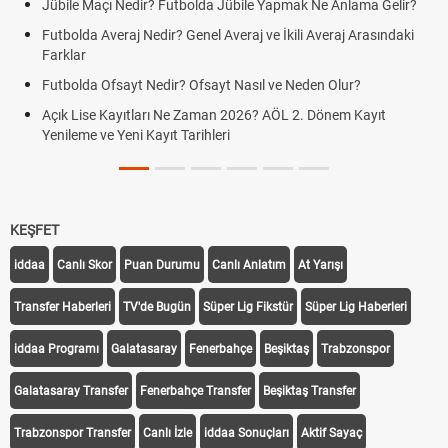
le Maçı Nedir? Futbolda Jübile Yapmak Ne Anlama Gelir?
Motorin
olda Averaj Nedir? Genel Averaj ve İkili Averaj Arasındaki
Tarihi
lar
Fındık 
olda Ofsayt Nedir? Ofsayt Nasıl ve Neden Olur?
Oldu m
 Lise Kayıtları Ne Zaman 2026? AÖL 2. Dönem Kayıt
Sigaray
leme ve Yeni Kayıt Tarihleri
FENERB
GRAZ)
KEŞFET
iddaa
Canlı Skor
Puan Durumu
Canlı Anlatım
At Yarışı
Transfer Haberleri
TV'de Bugün
Süper Lig Fikstür
Süper Lig Haberleri
iddaa Programı
Galatasaray
Fenerbahçe
Beşiktaş
Trabzonspor
Galatasaray Transfer
Fenerbahçe Transfer
Beşiktaş Transfer