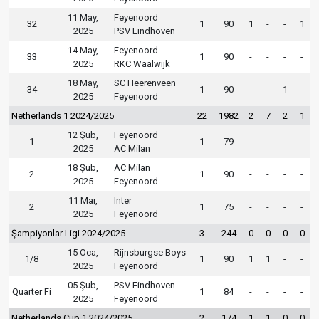
11 May,
Feyenoord
32
1
90
1
-
-
1
2025
PSV Eindhoven
14 May,
Feyenoord
33
1
90
-
-
-
-
2025
RKC Waalwijk
18 May,
SC Heerenveen
34
1
90
-
-
1
-
2025
Feyenoord
Netherlands 1 2024/2025
22
1982
2
7
2
1
12 Şub,
Feyenoord
1
1
79
-
-
-
-
2025
AC Milan
18 Şub,
AC Milan
2
1
90
-
-
-
-
2025
Feyenoord
11 Mar,
Inter
2
1
75
-
-
-
-
2025
Feyenoord
Şampiyonlar Ligi 2024/2025
3
244
0
0
0
0
15 Oca,
Rijnsburgse Boys
1/8
1
90
1
1
-
-
2025
Feyenoord
05 Şub,
PSV Eindhoven
Quarter Fi
1
84
-
-
-
-
2025
Feyenoord
Netherlands Cup 1 2024/2025
2
174
1
1
0
0