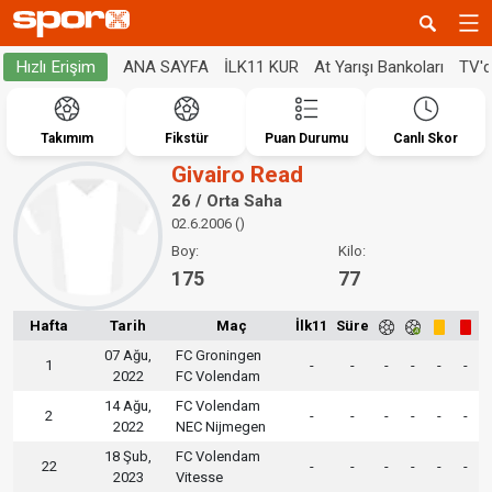
ANA SAYFA
İLK11 KUR
At Yarışı Bankoları
TV'
Hızlı Erişim
Takımım
Fikstür
Puan Durumu
Canlı Skor
Givairo Read
26 / Orta Saha
02.6.2006 ()
Boy:
Kilo:
175
77
Hafta
Tarih
Maç
İlk11
Süre
07 Ağu,
FC Groningen
1
-
-
-
-
-
-
2022
FC Volendam
14 Ağu,
FC Volendam
2
-
-
-
-
-
-
2022
NEC Nijmegen
18 Şub,
FC Volendam
22
-
-
-
-
-
-
2023
Vitesse