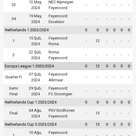
12 May,
NEC Nijmegen
33
-
-
-
-
-
-
2024
Feyenoord
19 May,
Feyenoord
34
-
-
-
-
-
-
2024
Excelsior
Netherlands 1 2023/2024
0
0
0
0
0
0
15 Şub,
Feyenoord
1
-
12
-
-
-
-
2024
Roma
22 Şub,
Roma
2
-
-
-
-
-
-
2024
Feyenoord
Europa League 1 2023/2024
0
12
0
0
0
0
07 Şub,
Feyenoord
Quarter Fi
-
-
-
-
-
-
2024
Alkmaar
Semi
29 Şub,
Feyenoord
-
-
-
-
-
-
Final
2024
FC Groningen
Netherlands Cup 1 2023/2024
0
0
0
0
0
0
04 Ağu,
PSV Eindhoven
Final
-
13
-
-
-
-
2024
Feyenoord
Netherlands Cup 3 2023/2024
0
13
0
0
0
0
10 Ağu,
Feyenoord
1
-
-
-
-
-
-