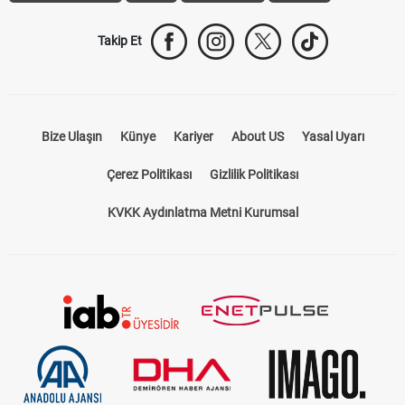
Trabzonspor Transfer
Canlı İzle
iddaa Sonuçları
Aktif Sayaç
Takip Et
Bize Ulaşın
Künye
Kariyer
About US
Yasal Uyarı
Çerez Politikası
Gizlilik Politikası
KVKK Aydınlatma Metni Kurumsal