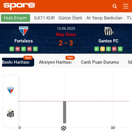
İLK11 KUR
Günün Özeti
At Yarışı Bankoları
TV
Hızlı Erişim
13.06.2025
Maç Sonu
Fortaleza
Santos FC
2 - 3
G
M
G
M
G
G
B
G
M
G
Yeni
Yeni
Baskı Haritası
Aksiyon Haritası
Canlı Puan Durumu
İ
0'
15'
30'