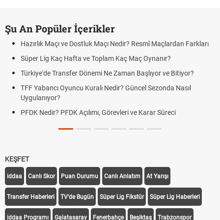
Şu An Popüler İçerikler
Hazırlık Maçı ve Dostluk Maçı Nedir? Resmî Maçlardan Farkları
Süper Lig Kaç Hafta ve Toplam Kaç Maç Oynanır?
Türkiye'de Transfer Dönemi Ne Zaman Başlıyor ve Bitiyor?
TFF Yabancı Oyuncu Kuralı Nedir? Güncel Sezonda Nasıl
Uygulanıyor?
PFDK Nedir? PFDK Açılımı, Görevleri ve Karar Süreci
KEŞFET
iddaa
Canlı Skor
Puan Durumu
Canlı Anlatım
At Yarışı
Transfer Haberleri
TV'de Bugün
Süper Lig Fikstür
Süper Lig Haberleri
iddaa Programı
Galatasaray
Fenerbahçe
Beşiktaş
Trabzonspor