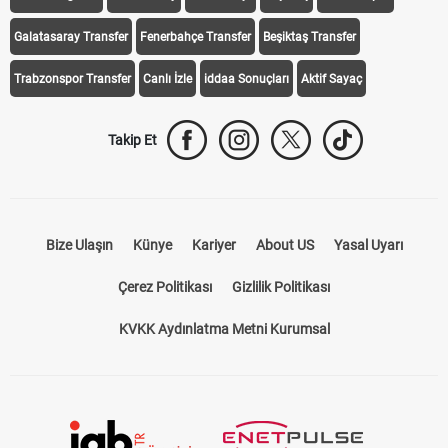
Galatasaray Transfer
Fenerbahçe Transfer
Beşiktaş Transfer
Trabzonspor Transfer
Canlı İzle
iddaa Sonuçları
Aktif Sayaç
Takip Et
Bize Ulaşın
Künye
Kariyer
About US
Yasal Uyarı
Çerez Politikası
Gizlilik Politikası
KVKK Aydınlatma Metni Kurumsal