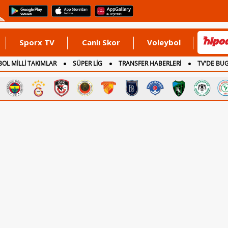
Sporx TV
Canlı Skor
Voleybol
OL MİLLİ TAKIMLAR
SÜPER LİG
TRANSFER HABERLERİ
TV'DE BU