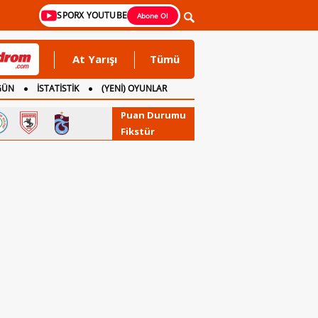
SPORX YOUTUBE
Abone Ol
At Yarışı
Tümü
GÜN
İSTATİSTİK
(YENİ) OYUNLAR
Puan Durumu
Fikstür