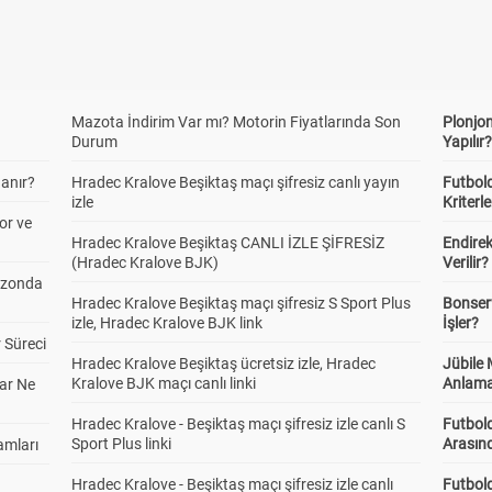
Mazota İndirim Var mı? Motorin Fiyatlarında Son
Plonjon
Durum
Yapılır
anır?
Hradec Kralove Beşiktaş maçı şifresiz canlı yayın
Futbold
izle
Kriterle
or ve
Hradec Kralove Beşiktaş CANLI İZLE ŞİFRESİZ
Endire
(Hradec Kralove BJK)
Verilir?
ezonda
Hradec Kralove Beşiktaş maçı şifresiz S Sport Plus
Bonserv
izle, Hradec Kralove BJK link
İşler?
 Süreci
Hradec Kralove Beşiktaş ücretsiz izle, Hradec
Jübile
Kralove BJK maçı canlı linki
Anlama
ar Ne
Hradec Kralove - Beşiktaş maçı şifresiz izle canlı S
Futbold
Sport Plus linki
Arasınd
amları
Hradec Kralove - Beşiktaş maçı şifresiz izle canlı
Futbol