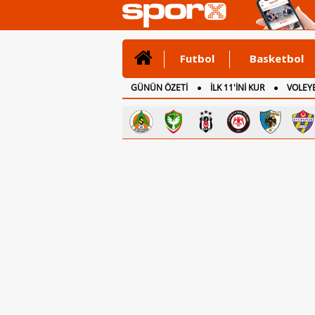
Futbol
Basketbol
GÜNÜN ÖZETİ
İLK 11'İNİ KUR
VOLEYB
CANLI ANLATIM
İNGİLTERE