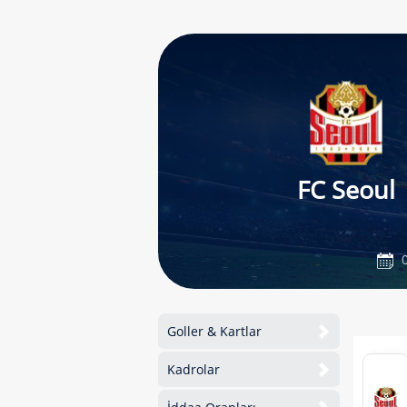
FC Seoul
0
Goller & Kartlar
Kadrolar