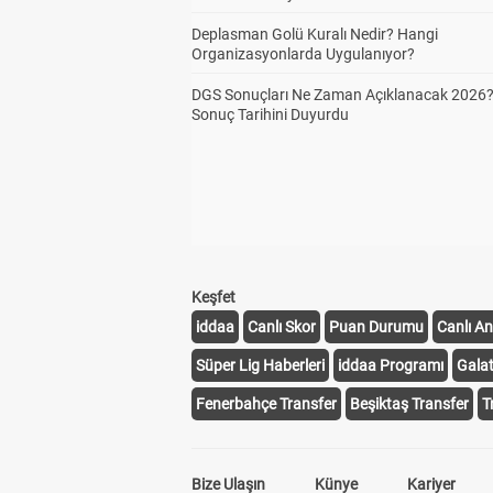
Deplasman Golü Kuralı Nedir? Hangi
Organizasyonlarda Uygulanıyor?
DGS Sonuçları Ne Zaman Açıklanacak 2026
Sonuç Tarihini Duyurdu
Keşfet
iddaa
Canlı Skor
Puan Durumu
Canlı An
Süper Lig Haberleri
iddaa Programı
Gala
Fenerbahçe Transfer
Beşiktaş Transfer
T
Bize Ulaşın
Künye
Kariyer