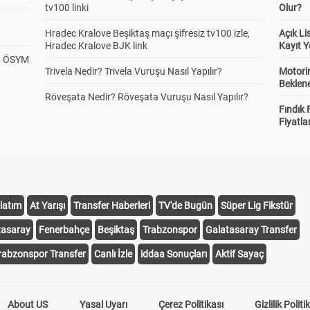
tv100 linki
Olur?
Hradec Kralove Beşiktaş maçı şifresiz tv100 izle,
Açık L
Hradec Kralove BJK link
Kayıt Y
? ÖSYM
Trivela Nedir? Trivela Vuruşu Nasıl Yapılır?
Motorin
Beklene
Röveşata Nedir? Röveşata Vuruşu Nasıl Yapılır?
Fındık 
Fiyatla
latım
At Yarışı
Transfer Haberleri
TV'de Bugün
Süper Lig Fikstür
tasaray
Fenerbahçe
Beşiktaş
Trabzonspor
Galatasaray Transfer
rabzonspor Transfer
Canlı İzle
iddaa Sonuçları
Aktif Sayaç
About US
Yasal Uyarı
Çerez Politikası
Gizlilik Politi