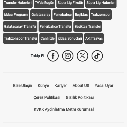
Transfer Haberleri
TV'de Bugün
Süper Lig Fikstür
Süper Lig Haberleri
iddaa Programı
Galatasaray
Fenerbahçe
Beşiktaş
Trabzonspor
Galatasaray Transfer
Fenerbahçe Transfer
Beşiktaş Transfer
Trabzonspor Transfer
Canlı İzle
iddaa Sonuçları
Aktif Sayaç
Takip Et
Bize Ulaşın
Künye
Kariyer
About US
Yasal Uyarı
Çerez Politikası
Gizlilik Politikası
KVKK Aydınlatma Metni Kurumsal