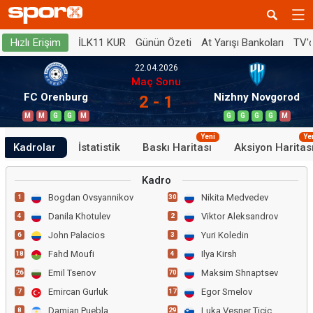
İLK11 KUR
Günün Özeti
At Yarışı Bankoları
TV'
Hızlı Erişim
22.04.2026
Maç Sonu
FC Orenburg
Nizhny Novgorod
2 - 1
M
M
G
G
M
G
G
G
G
M
Yeni
Ye
Kadrolar
İstatistik
Baskı Haritası
Aksiyon Haritas
Kadro
Bogdan Ovsyannikov
Nikita Medvedev
1
30
Danila Khotulev
Viktor Aleksandrov
4
2
John Palacios
Yuri Koledin
6
3
Fahd Moufi
Ilya Kirsh
18
4
Emil Tsenov
Maksim Shnaptsev
26
70
Emircan Gurluk
Egor Smelov
7
17
Damian Puebla
Luka Vesner Ticic
8
29