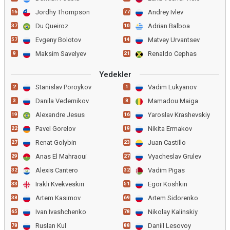
Jordhy Thompson
Andrey Ivlev
16
77
Du Queiroz
Adrian Balboa
37
10
Evgeny Bolotov
Matvey Urvantsev
57
14
Maksim Savelyev
Renaldo Cephas
9
21
Yedekler
Stanislav Poroykov
Vadim Lukyanov
2
1
Danila Vedernikov
Mamadou Maiga
3
8
Alexandre Jesus
Yaroslav Krashevskiy
19
16
Pavel Gorelov
Nikita Ermakov
22
19
Renat Golybin
Juan Castillo
27
23
Anas El Mahraoui
Vyacheslav Grulev
29
27
Alexis Cantero
Vadim Pigas
32
32
Irakli Kvekveskiri
Egor Koshkin
33
51
Artem Kasimov
Artem Sidorenko
38
69
Ivan Ivashchenko
Nikolay Kalinskiy
65
78
Ruslan Kul
Daniil Lesovoy
78
88