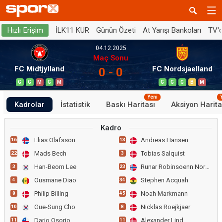
İLK11 KUR
Günün Özeti
At Yarışı Bankoları
TV'
Hızlı Erişim
04.12.2025
Maç Sonu
FC Midtjylland
FC Nordsjaelland
0 - 0
G
G
M
G
M
G
G
G
B
M
Yeni
Kadrolar
İstatistik
Baskı Haritası
Aksiyon Harita
Kadro
Elias Olafsson
Andreas Hansen
16
13
Mads Bech
Tobias Salquist
22
3
Han-Beom Lee
Runar Robinsoenn Norheim
3
23
Ousmane Diao
Stephen Acquah
4
34
Philip Billing
Noah Markmann
8
45
Gue-Sung Cho
Nicklas Roejkjaer
10
8
Dario Osorio
Alexander Lind
11
11