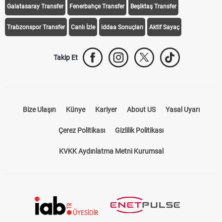
Galatasaray Transfer
Fenerbahçe Transfer
Beşiktaş Transfer
Trabzonspor Transfer
Canlı İzle
iddaa Sonuçları
Aktif Sayaç
Takip Et
Bize Ulaşın
Künye
Kariyer
About US
Yasal Uyarı
Çerez Politikası
Gizlilik Politikası
KVKK Aydınlatma Metni Kurumsal