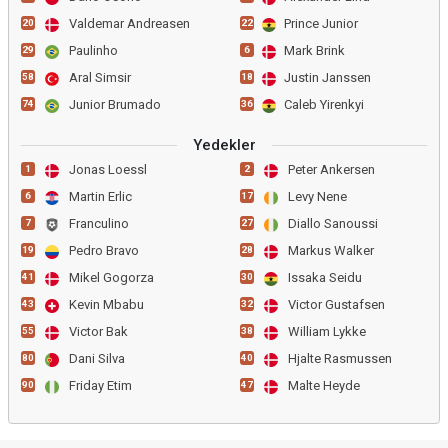
Valdemar Andreasen
Prince Junior
20
22
Paulinho
Mark Brink
29
6
Aral Simsir
Justin Janssen
58
18
Junior Brumado
Caleb Yirenkyi
74
36
Yedekler
Jonas Loessl
Peter Ankersen
1
2
Martin Erlic
Levy Nene
6
17
Franculino
Diallo Sanoussi
7
27
Pedro Bravo
Markus Walker
19
28
Mikel Gogorza
Issaka Seidu
41
30
Kevin Mbabu
Victor Gustafsen
43
32
Victor Bak
William Lykke
55
38
Dani Silva
Hjalte Rasmussen
80
40
Friday Etim
Malte Heyde
90
47