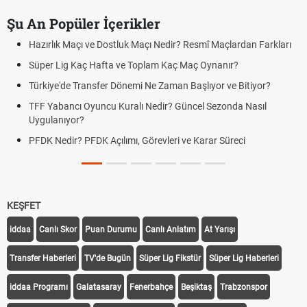
Şu An Popüler İçerikler
Hazırlık Maçı ve Dostluk Maçı Nedir? Resmî Maçlardan Farkları
Süper Lig Kaç Hafta ve Toplam Kaç Maç Oynanır?
Türkiye'de Transfer Dönemi Ne Zaman Başlıyor ve Bitiyor?
TFF Yabancı Oyuncu Kuralı Nedir? Güncel Sezonda Nasıl
Uygulanıyor?
PFDK Nedir? PFDK Açılımı, Görevleri ve Karar Süreci
KEŞFET
iddaa
Canlı Skor
Puan Durumu
Canlı Anlatım
At Yarışı
Transfer Haberleri
TV'de Bugün
Süper Lig Fikstür
Süper Lig Haberleri
iddaa Programı
Galatasaray
Fenerbahçe
Beşiktaş
Trabzonspor