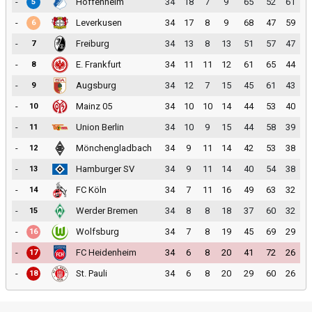
-
Hoffenheim
34
18
7
9
65
52
61
5
-
Leverkusen
34
17
8
9
68
47
59
6
-
Freiburg
34
13
8
13
51
57
47
7
-
E. Frankfurt
34
11
11
12
61
65
44
8
-
Augsburg
34
12
7
15
45
61
43
9
-
Mainz 05
34
10
10
14
44
53
40
10
-
Union Berlin
34
10
9
15
44
58
39
11
-
Mönchengladbach
34
9
11
14
42
53
38
12
-
Hamburger SV
34
9
11
14
40
54
38
13
-
FC Köln
34
7
11
16
49
63
32
14
-
Werder Bremen
34
8
8
18
37
60
32
15
-
Wolfsburg
34
7
8
19
45
69
29
16
-
FC Heidenheim
34
6
8
20
41
72
26
17
-
St. Pauli
34
6
8
20
29
60
26
18