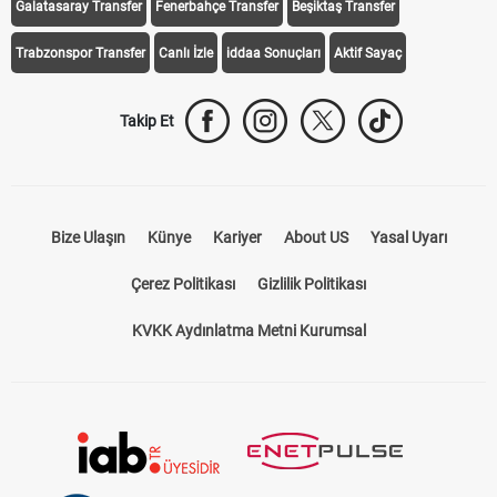
Galatasaray Transfer
Fenerbahçe Transfer
Beşiktaş Transfer
Trabzonspor Transfer
Canlı İzle
iddaa Sonuçları
Aktif Sayaç
Takip Et
Bize Ulaşın
Künye
Kariyer
About US
Yasal Uyarı
Çerez Politikası
Gizlilik Politikası
KVKK Aydınlatma Metni Kurumsal