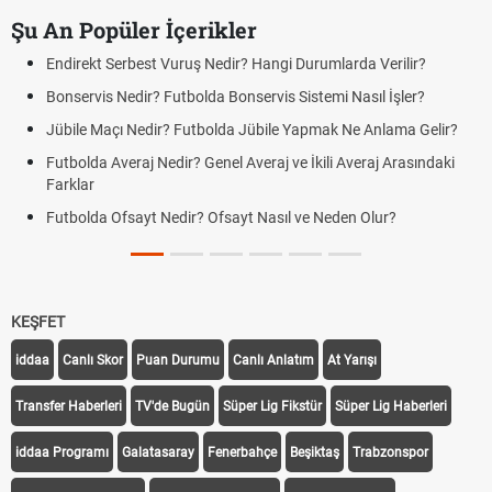
Şu An Popüler İçerikler
Endirekt Serbest Vuruş Nedir? Hangi Durumlarda Verilir?
Bonservis Nedir? Futbolda Bonservis Sistemi Nasıl İşler?
Jübile Maçı Nedir? Futbolda Jübile Yapmak Ne Anlama Gelir?
Futbolda Averaj Nedir? Genel Averaj ve İkili Averaj Arasındaki
Farklar
Futbolda Ofsayt Nedir? Ofsayt Nasıl ve Neden Olur?
KEŞFET
iddaa
Canlı Skor
Puan Durumu
Canlı Anlatım
At Yarışı
Transfer Haberleri
TV'de Bugün
Süper Lig Fikstür
Süper Lig Haberleri
iddaa Programı
Galatasaray
Fenerbahçe
Beşiktaş
Trabzonspor