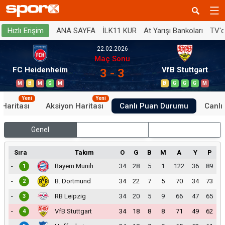
ANA SAYFA
İLK11 KUR
At Yarışı Bankoları
TV'
Hızlı Erişim
22.02.2026
Maç Sonu
FC Heidenheim
VfB Stuttgart
3 - 3
M
B
M
G
M
B
G
G
G
M
Yeni
Yeni
 Haritası
Aksiyon Haritası
Canlı Puan Durumu
Canlı 
Genel
İç Saha
Dış Saha
Sıra
Takım
O
G
B
M
A
Y
P
-
Bayern Munih
34
28
5
1
122
36
89
1
-
B. Dortmund
34
22
7
5
70
34
73
2
-
RB Leipzig
34
20
5
9
66
47
65
3
-
VfB Stuttgart
34
18
8
8
71
49
62
4