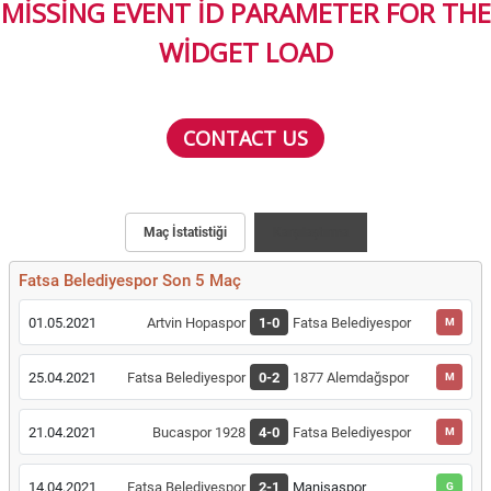
MISSING EVENT ID PARAMETER FOR THE
WIDGET LOAD
CONTACT US
Maç İstatistiği
Karşılaştırma
Fatsa Belediyespor Son 5 Maç
01.05.2021
Artvin Hopaspor
1-0
Fatsa Belediyespor
M
25.04.2021
Fatsa Belediyespor
0-2
1877 Alemdağspor
M
21.04.2021
Bucaspor 1928
4-0
Fatsa Belediyespor
M
14.04.2021
Fatsa Belediyespor
2-1
Manisaspor
G