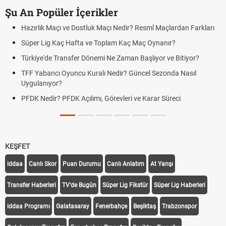
Şu An Popüler İçerikler
Hazırlık Maçı ve Dostluk Maçı Nedir? Resmî Maçlardan Farkları
Süper Lig Kaç Hafta ve Toplam Kaç Maç Oynanır?
Türkiye'de Transfer Dönemi Ne Zaman Başlıyor ve Bitiyor?
TFF Yabancı Oyuncu Kuralı Nedir? Güncel Sezonda Nasıl
Uygulanıyor?
PFDK Nedir? PFDK Açılımı, Görevleri ve Karar Süreci
KEŞFET
iddaa
Canlı Skor
Puan Durumu
Canlı Anlatım
At Yarışı
Transfer Haberleri
TV'de Bugün
Süper Lig Fikstür
Süper Lig Haberleri
iddaa Programı
Galatasaray
Fenerbahçe
Beşiktaş
Trabzonspor