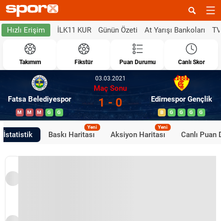
İLK11 KUR
Günün Özeti
At Yarışı Bankoları
TV
Hızlı Erişim
Takımım
Fikstür
Puan Durumu
Canlı Skor
03.03.2021
Maç Sonu
Fatsa Belediyespor
Edirnespor Gençlik
1 - 0
M
M
M
G
G
B
G
G
G
G
Yeni
Yeni
İstatistik
Baskı Haritası
Aksiyon Haritası
Canlı Puan