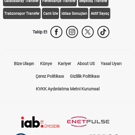
Galatasaray Transfer
Fenerbahçe Transfer
Beşiktaş Transfer
Trabzonspor Transfer
Canlı İzle
iddaa Sonuçları
Aktif Sayaç
Takip Et
Bize Ulaşın
Künye
Kariyer
About US
Yasal Uyarı
Çerez Politikası
Gizlilik Politikası
KVKK Aydınlatma Metni Kurumsal