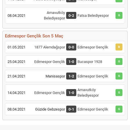
Arnavutköy
08.04.2021
0-2
Fatsa Belediyespor
G
Belediyespor
Edirnespor Gençlik Son 5 Maç
01.05.2021
1877 Alemdağspor
0-0
Edirnespor Gençlik
B
25.04.2021
Edirnespor Gençlik
1-0
Bucaspor 1928
G
21.04.2021
Manisaspor
1-2
Edirnespor Gençlik
G
Arnavutköy
14.04.2021
Edirnespor Gençlik
1-0
G
Belediyespor
08.04.2021
Güzide Gebzespor
0-1
Edirnespor Gençlik
G