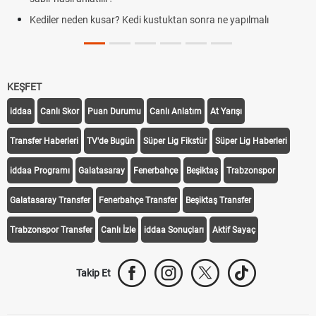
Kediler neden kusar? Kedi kustuktan sonra ne yapılmalı
KEŞFET
iddaa
Canlı Skor
Puan Durumu
Canlı Anlatım
At Yarışı
Transfer Haberleri
TV'de Bugün
Süper Lig Fikstür
Süper Lig Haberleri
iddaa Programı
Galatasaray
Fenerbahçe
Beşiktaş
Trabzonspor
Galatasaray Transfer
Fenerbahçe Transfer
Beşiktaş Transfer
Trabzonspor Transfer
Canlı İzle
iddaa Sonuçları
Aktif Sayaç
Takip Et