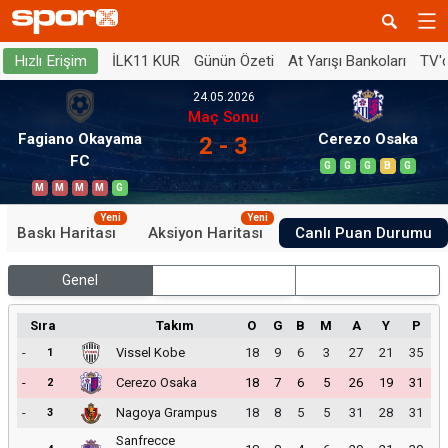
İLK11 KUR
Günün Özeti
At Yarışı Bankoları
TV'
Hızlı Erişim
24.05.2026
Maç Sonu
Fagiano Okayama
Cerezo Osaka
2 - 3
FC
G
G
G
B
G
M
M
M
M
G
Yeni
Yeni
Baskı Haritası
Aksiyon Haritası
Canlı Puan Durumu
Genel
İç Saha
Dış Saha
Sıra
Takım
O
G
B
M
A
Y
P
-
Vissel Kobe
18
9
6
3
27
21
35
1
-
Cerezo Osaka
18
7
6
5
26
19
31
2
-
Nagoya Grampus
18
8
5
5
31
28
31
3
Sanfrecce