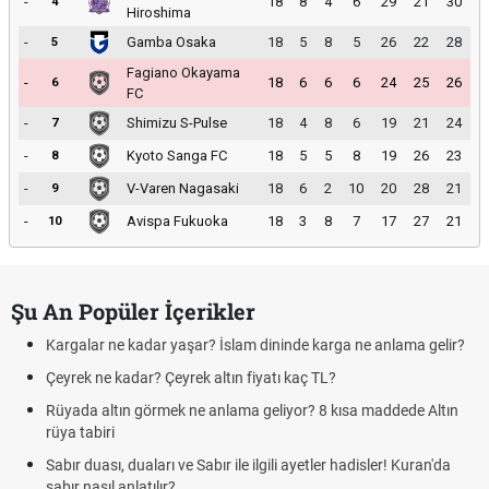
-
18
8
4
6
29
21
30
4
Hiroshima
-
Gamba Osaka
18
5
8
5
26
22
28
5
Fagiano Okayama
-
18
6
6
6
24
25
26
6
FC
-
Shimizu S-Pulse
18
4
8
6
19
21
24
7
-
Kyoto Sanga FC
18
5
5
8
19
26
23
8
-
V-Varen Nagasaki
18
6
2
10
20
28
21
9
-
Avispa Fukuoka
18
3
8
7
17
27
21
10
Şu An Popüler İçerikler
Kargalar ne kadar yaşar? İslam dininde karga ne anlama gelir?
Çeyrek ne kadar? Çeyrek altın fiyatı kaç TL?
Rüyada altın görmek ne anlama geliyor? 8 kısa maddede Altın
rüya tabiri
Sabır duası, duaları ve Sabır ile ilgili ayetler hadisler! Kuran'da
sabır nasıl anlatılır?