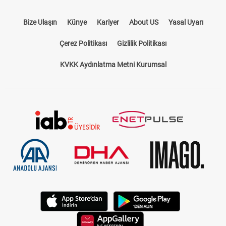
Bize Ulaşın
Künye
Kariyer
About US
Yasal Uyarı
Çerez Politikası
Gizlilik Politikası
KVKK Aydınlatma Metni Kurumsal