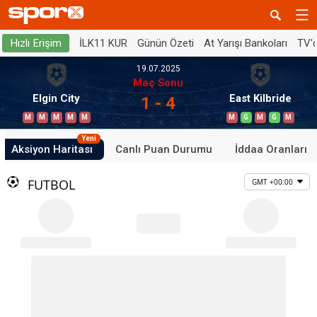
İLK11 KUR
Günün Özeti
At Yarışı Bankoları
TV'
Hızlı Erişim
19.07.2025
Maç Sonu
Elgin City
East Kilbride
1 - 4
M
M
M
M
M
M
G
M
G
M
Yeni
Aksiyon Haritası
Canlı Puan Durumu
İddaa Oranları
FUTBOL
GMT +00:00