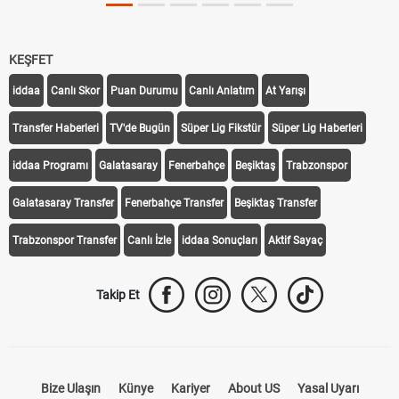
KEŞFET
iddaa
Canlı Skor
Puan Durumu
Canlı Anlatım
At Yarışı
Transfer Haberleri
TV'de Bugün
Süper Lig Fikstür
Süper Lig Haberleri
iddaa Programı
Galatasaray
Fenerbahçe
Beşiktaş
Trabzonspor
Galatasaray Transfer
Fenerbahçe Transfer
Beşiktaş Transfer
Trabzonspor Transfer
Canlı İzle
iddaa Sonuçları
Aktif Sayaç
Takip Et
Bize Ulaşın
Künye
Kariyer
About US
Yasal Uyarı