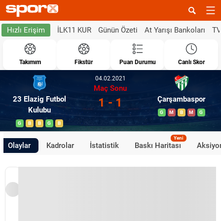
İLK11 KUR
Günün Özeti
At Yarışı Bankoları
TV
Hızlı Erişim
Takımım
Fikstür
Puan Durumu
Canlı Skor
04.02.2021
Maç Sonu
23 Elazig Futbol
Çarşambaspor
1 - 1
Kulubu
G
M
B
M
G
G
B
B
G
B
Yeni
Olaylar
Kadrolar
İstatistik
Baskı Haritası
Aksiyon