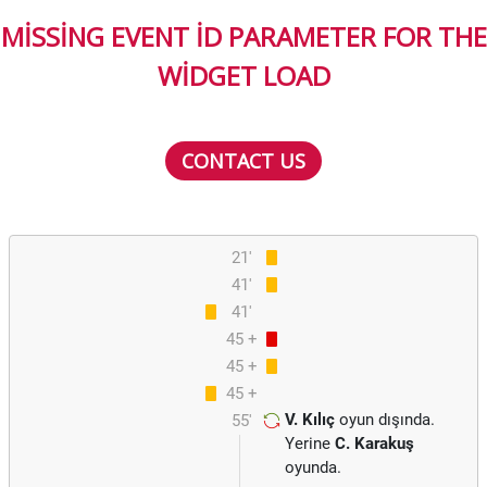
MISSING EVENT ID PARAMETER FOR THE
WIDGET LOAD
CONTACT US
21'
41'
41'
45 +
45 +
4
45 +
4
V. Kılıç
oyun dışında.
55'
5
Yerine
C. Karakuş
oyunda.