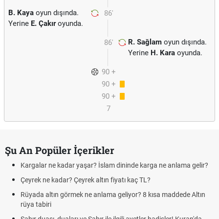
B. Kaya
oyun dışında.
86'
Yerine
E. Çakır
oyunda.
R. Sağlam
oyun dışında.
86'
Yerine
H. Kara
oyunda.
90 +
90 +
1
90 +
5
7
Şu An Popüler İçerikler
Kargalar ne kadar yaşar? İslam dininde karga ne anlama gelir?
Çeyrek ne kadar? Çeyrek altın fiyatı kaç TL?
Rüyada altın görmek ne anlama geliyor? 8 kısa maddede Altın
rüya tabiri