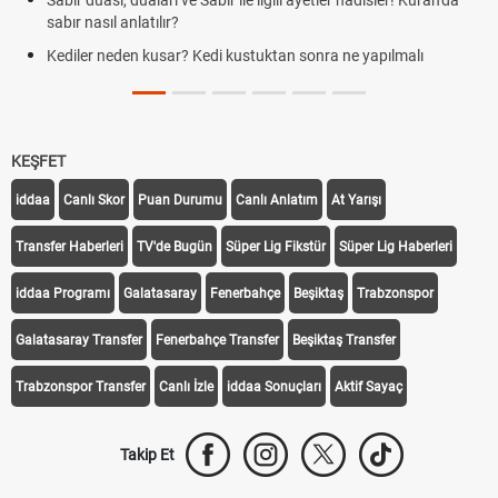
Sabır duası, duaları ve Sabır ile ilgili ayetler hadisler! Kuran'da
sabır nasıl anlatılır?
Kediler neden kusar? Kedi kustuktan sonra ne yapılmalı
KEŞFET
iddaa
Canlı Skor
Puan Durumu
Canlı Anlatım
At Yarışı
Transfer Haberleri
TV'de Bugün
Süper Lig Fikstür
Süper Lig Haberleri
iddaa Programı
Galatasaray
Fenerbahçe
Beşiktaş
Trabzonspor
Galatasaray Transfer
Fenerbahçe Transfer
Beşiktaş Transfer
Trabzonspor Transfer
Canlı İzle
iddaa Sonuçları
Aktif Sayaç
Takip Et