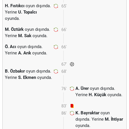
H. Fıstıkcı
oyun dışında.
65'
Yerine
U. Topalcı
oyunda.
M. Öztürk
oyun dışında.
66'
Yerine
M. Sak
oyunda.
Ö. Acı
oyun dışında.
66'
Yerine
A. Arık
oyunda.
67'
B. Özbakır
oyun dışında.
68'
Yerine
S. Ekmen
oyunda.
A. Ürer
oyun dışında.
76'
Yerine
H. Küçük
oyunda.
83'
K. Bayraktar
oyun
86'
dışında. Yerine
M. İhtiyar
oyunda.