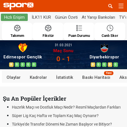
İLK11 KUR
Günün Özeti
At Yarışı Bankoları
TV'
Hızlı Erişim
Takımım
Fikstür
Puan Durumu
Canlı Skor
31.03.2021
Maç Sonu
Edirnespor Gençlik
Diyarbekirspor
0 - 1
B
G
G
G
G
B
G
G
B
G
Yeni
Olaylar
Kadrolar
İstatistik
Baskı Haritası
Aks
Şu An Popüler İçerikler
Hazırlık Maçı ve Dostluk Maçı Nedir? Resmî Maçlardan Farkları
Süper Lig Kaç Hafta ve Toplam Kaç Maç Oynanır?
Türkiye'de Transfer Dönemi Ne Zaman Başlıyor ve Bitiyor?