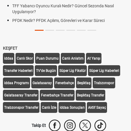
TFF Yabancı Oyuncu Kuralı Nedir? Güncel Sezonda Nasıl
Uygulanıyor?
PFDK Nedir? PFDK Açılımı, Görevleri ve Karar Süreci
KEŞFET
iddaa
Canlı Skor
Puan Durumu
Canlı Anlatım
At Yarışı
Transfer Haberleri
TV'de Bugün
Süper Lig Fikstür
Süper Lig Haberleri
iddaa Programı
Galatasaray
Fenerbahçe
Beşiktaş
Trabzonspor
Galatasaray Transfer
Fenerbahçe Transfer
Beşiktaş Transfer
Trabzonspor Transfer
Canlı İzle
iddaa Sonuçları
Aktif Sayaç
Takip Et