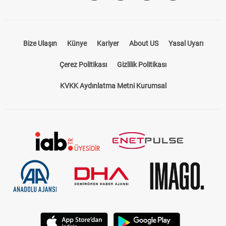
Bize Ulaşın
Künye
Kariyer
About US
Yasal Uyarı
Çerez Politikası
Gizlilik Politikası
KVKK Aydınlatma Metni Kurumsal