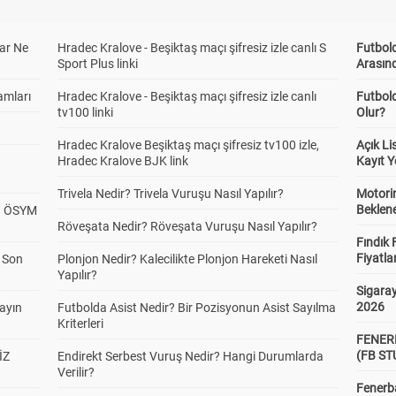
ar Ne
lam Gol
Hradec Kralove - Beşiktaş maçı şifresiz izle canlı S
Futbold
0-1 gol
2-3 gol
4-5 gol
Sport Plus linki
Arasınd
4.61
1.90
2.72
amları
Hradec Kralove - Beşiktaş maçı şifresiz izle canlı
Futbol
tv100 linki
Olur?
gi Yarıda Daha Fazla
1.
Eşit
2.
Hradec Kralove Beşiktaş maçı şifresiz tv100 izle,
Açık L
 Olur
2.53
3.44
1.88
Hradec Kralove BJK link
Kayıt Y
Trivela Nedir? Trivela Vuruşu Nasıl Yapılır?
Motorin
Beklene
? ÖSYM
Sahibi Altı/Üstü 2,5
Alt
Üst
Röveşata Nedir? Röveşata Vuruşu Nasıl Yapılır?
1.61
1.68
Fındık 
Fiyatla
a Son
Plonjon Nedir? Kalecilikte Plonjon Hareketi Nasıl
Yapılır?
Sigaray
lasman Altı/Üstü 0,5
Alt
Üst
2026
yayın
Futbolda Asist Nedir? Bir Pozisyonun Asist Sayılma
1.49
1.84
Kriterleri
FENER
(FB S
İZ
Endirekt Serbest Vuruş Nedir? Hangi Durumlarda
Verilir?
 Yarı Altı/Üstü 1,5
Alt
Üst
Fenerba