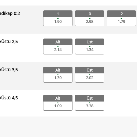
dikap 0:2
1
0
2
1.90
2.98
1.79
ı/Üstü 2,5
Alt
Üst
2.14
1.34
ı/Üstü 3,5
Alt
Üst
1.39
2.02
ı/Üstü 4,5
Alt
Üst
1.09
3.38
nci Yarı Sonucu
1
0
2
1.30
3.00
8.84