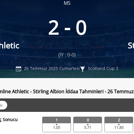
MS
2 - 0
letic
S
(İY : 0-0)
26 Temmuz 2025 Cumartesi
Scotland Cup 3
line Athletic - Stirling Albion İddaa Tahminleri - 26 Temmu
ü
ç Sonucu
1
0
2
1.05
5.71
11.85