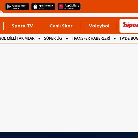
Sporx TV
Canlı Skor
Voleybol
OL MİLLİ TAKIMLAR
SÜPER LİG
TRANSFER HABERLERİ
TV'DE BU