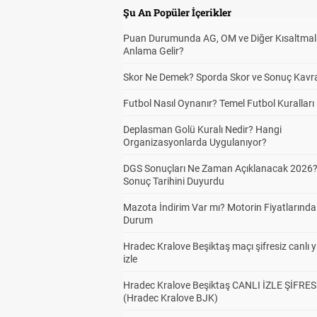
Şu An Popüler İçerikler
Puan Durumunda AG, OM ve Diğer Kısaltmal
Top
3
Anlama Gelir?
Skor Ne Demek? Sporda Skor ve Sonuç Kavr
Futbol Nasıl Oynanır? Temel Futbol Kuralları
Han
3
Gol
Deplasman Golü Kuralı Nedir? Hangi
Organizasyonlarda Uygulanıyor?
DGS Sonuçları Ne Zaman Açıklanacak 2026
Ev 
3
Sonuç Tarihini Duyurdu
Mazota İndirim Var mı? Motorin Fiyatlarınd
Durum
Dep
3
Hradec Kralove Beşiktaş maçı şifresiz canlı 
izle
Hradec Kralove Beşiktaş CANLI İZLE ŞİFRES
(Hradec Kralove BJK)
İlk
3