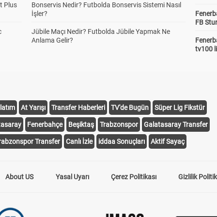
1.46
1.88
t Plus
Bonservis Nedir? Futbolda Bonservis Sistemi Nasıl
İşler?
Fenerb
FB Stu
c
Jübile Maçı Nedir? Futbolda Jübile Yapmak Ne
 Sonucu ve Karşılıklı
1 ve Var
1 ve Yok
0 ve Var
Anlama Gelir?
Fenerba
2.56
1.54
8.08
tv100 l
2 ve Yok
22.00
 Yarı Sonucu ve İlk
1 ve Var
1 ve Yok
0 ve Var
latım
At Yarışı
Transfer Haberleri
TV'de Bugün
Süper Lig Fikstür
ı Karşılıklı Gol
10.05
1.46
9.11
tasaray
Fenerbahçe
Beşiktaş
Trabzonspor
Galatasaray Transfer
2 ve Yok
rabzonspor Transfer
Canlı İzle
iddaa Sonuçları
Aktif Sayaç
10.35
About US
Yasal Uyarı
Çerez Politikası
Gizlilik Politi
ı/Üstü 2,5 ve Karşılıklı
Alt ve Var
Üst ve Var
Alt ve Yok
12.25
2.24
2.48