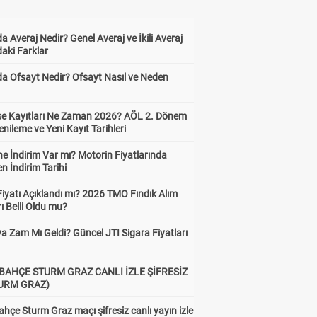
a Averaj Nedir? Genel Averaj ve İkili Averaj
6+ gol
aki Farklar
7.19
da Ofsayt Nedir? Ofsayt Nasıl ve Neden
ise Kayıtları Ne Zaman 2026? AÖL 2. Dönem
enileme ve Yeni Kayıt Tarihleri
e İndirim Var mı? Motorin Fiyatlarında
n İndirim Tarihi
Fiyatı Açıklandı mı? 2026 TMO Fındık Alım
rı Belli Oldu mu?
a Zam Mı Geldi? Güncel JTI Sigara Fiyatları
BAHÇE STURM GRAZ CANLI İZLE ŞİFRESİZ
TURM GRAZ)
hçe Sturm Graz maçı şifresiz canlı yayın izle