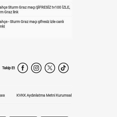
ahçe Sturm Graz maçı ŞİFRESİZ tv100 İZLE,
rm Graz link
0 ve Yok
2 ve Var
hçe - Sturm Graz maçı şifresiz izle canlı
16.90
24.65
inki
0 ve Yok
2 ve Var
3.31
35.00
Takip Et
kası
KVKK Aydınlatma Metni Kurumsal
Üst ve Yok
2.84