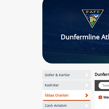
Dunfermline Ath
Dunferm
Goller & Kartlar
Kadrolar
Tüm
İddaa Oranları
Ma
3
Canlı Anlatım