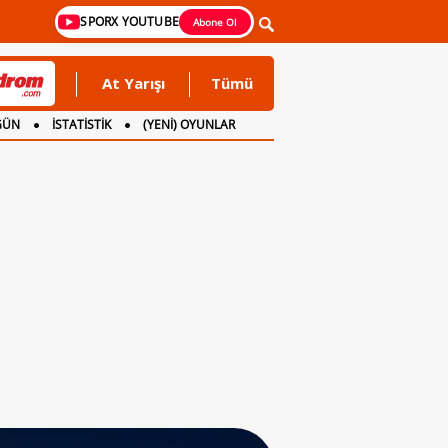
SPORX YOUTUBE
Abone Ol
At Yarışı
Tümü
GÜN
İSTATİSTİK
(YENİ) OYUNLAR