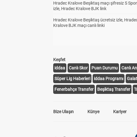
Hradec Kralove Beşiktaş maçı şifresiz S Spor
izle, Hradec Kralove BJK link
Hradec Kralove Beşiktaş ücretsiz izle, Hrade
Maç
3
Kralove BJK maçı canlı linki
Gol
Keşfet
İlk
3
iddaa
Canlı Skor
Puan Durumu
Canlı An
Yar
Süper Lig Haberleri
iddaa Programı
Gala
Fenerbahçe Transfer
Beşiktaş Transfer
T
Bize Ulaşın
Künye
Kariyer
Alt
3
Gol