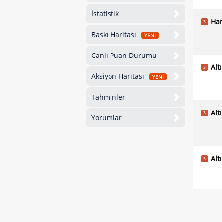
İstatistik
Han
3
Baskı Haritası
YENİ
Canlı Puan Durumu
Alt
3
Aksiyon Haritası
YENİ
Tahminler
Alt
3
Yorumlar
Alt
3
İki
3