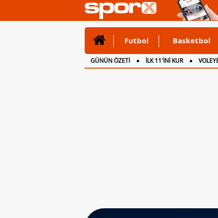
Futbol
Basketbol
GÜNÜN ÖZETİ
İLK 11'İNİ KUR
VOLEYB
CANLI ANLATIM
İNGİLTERE